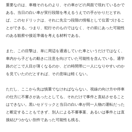
重要なのは、車種そのものより、その車がどの局面で現れているかで
ある。当日の白い車が実行段階を考えるうえでの手がかりだとすれ
ば、このセドリックは、それに先立つ段階の情報として位置づけるこ
とができる。つまり、犯行そのものではなく、その前にあった可能性
のある観察や接近準備を考える材料である。
また、この目撃は、単に周辺を通過していた車というだけではなく、
車内から子どもの動きに注意を向けていた可能性を含んでいる。通学
路のどこで人目が薄くなるのか、どの時間帯に一人になりやすいのか
を見ていたのだとすれば、その意味は軽くない。
ただし、ここから先は慎重でなければならない。視線の向け方や停車
の仕方に不審さがあったとしても、それだけで事件と直結させること
はできない。黒いセドリックと当日の白い車が同一人物の運転だった
と断定することもできず、別人による不審事案、あるいは事件とは直
接結びつかない別件であった可能性も残る。