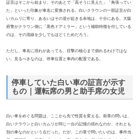
証言はそこから始まり、そのあとで「高そうに見えた」「角張ってい
た」といった印象が車名に変換される。白いクラウンの一部証言が白
いカムリに寄り、あるいはその逆が起きる余地は、十分にある。大阪
府警がクラウン側に「黒色ドアミラー」という補助特徴を付している
のは、その混線を少しでもほどくためだろう。
ただし、車名に揺れがあっても、目撃の核心まで崩れるわけではな
い。見るべきなのは、停車位置と車内の配置である。
停車していた白い車の証言が示す
もの｜運転席の男と助手席の女児
白い車をめぐる問題は、ここから先で性質を変える。前章の問いは、
白いクラウンと白いカムリが同じ一台の記憶の揺れなのか、それとも
別の車なのかという点だった。だが、この章で問いたいのは、事件当