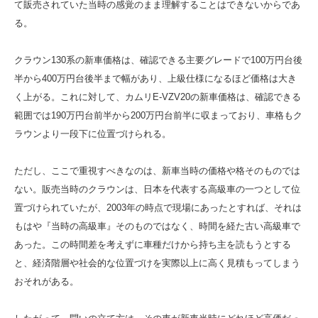
て販売されていた当時の感覚のまま理解することはできないからであ
る。
クラウン130系の新車価格は、確認できる主要グレードで100万円台後
半から400万円台後半まで幅があり、上級仕様になるほど価格は大き
く上がる。これに対して、カムリE-VZV20の新車価格は、確認できる
範囲では190万円台前半から200万円台前半に収まっており、車格もク
ラウンより一段下に位置づけられる。
ただし、ここで重視すべきなのは、新車当時の価格や格そのものでは
ない。販売当時のクラウンは、日本を代表する高級車の一つとして位
置づけられていたが、2003年の時点で現場にあったとすれば、それは
もはや『当時の高級車』そのものではなく、時間を経た古い高級車で
あった。この時間差を考えずに車種だけから持ち主を読もうとする
と、経済階層や社会的な位置づけを実際以上に高く見積もってしまう
おそれがある。