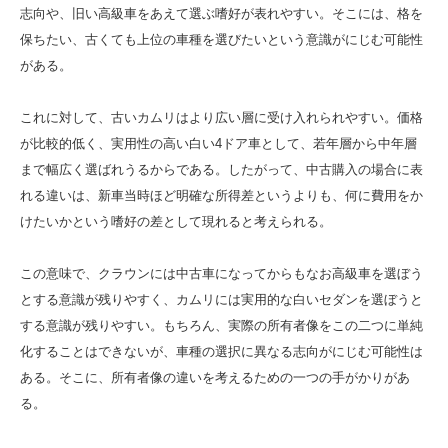
志向や、旧い高級車をあえて選ぶ嗜好が表れやすい。そこには、格を
保ちたい、古くても上位の車種を選びたいという意識がにじむ可能性
がある。
これに対して、古いカムリはより広い層に受け入れられやすい。価格
が比較的低く、実用性の高い白い4ドア車として、若年層から中年層
まで幅広く選ばれうるからである。したがって、中古購入の場合に表
れる違いは、新車当時ほど明確な所得差というよりも、何に費用をか
けたいかという嗜好の差として現れると考えられる。
この意味で、クラウンには中古車になってからもなお高級車を選ぼう
とする意識が残りやすく、カムリには実用的な白いセダンを選ぼうと
する意識が残りやすい。もちろん、実際の所有者像をこの二つに単純
化することはできないが、車種の選択に異なる志向がにじむ可能性は
ある。そこに、所有者像の違いを考えるための一つの手がかりがあ
る。