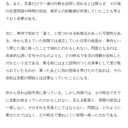
る。また、言葉だけで一連の行動を説明し切れるとは限らず、その場
の位置関係や時間の切迫、相手との距離感が作用していたことも考え
ておく必要がある。
次に、車内で初めて「違う」と気づかせる転換点があった可能性があ
る。外から見えていた段階では成立していた日常の仮面が、車内とい
う閉じた場に移ったことで崩れたのかもしれない。問題となるのは、
具体的な誘い文句そのものよりも、どの時点で女児の理解が反転した
のかという点である。乗る前にはまだ説明のつく出来事として受け取
られていたものが、乗ったあとに別の意味を帯びたのであれば、その
反転は支配の開始とほぼ重なっていたことになる。
外から見れば助手席に座っている。しかし内側では、その時点ですで
に支配が始まっていたのかもしれない。見える配置と、実際の状況は
一致しない。そのずれを見落としてはならない。問題は、どのように
乗せたかではなく、どの時点で逃れにくい状態へ移ったのかである。