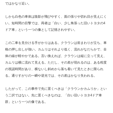
ではかなり近い。
しかも白色の車体は陰影が飛びやすく、面の張りや切れ目が見えにく
い。短時間の目撃では、両者は「白い、少し角張った旧いトヨタの4
ドア車」という一つの像として記憶されやすい。
この二車を見分ける手がかりはある。クラウンは前まわりが立ち、車
格の押し出しが強い。カムリはそれより低く、流れがなだらかで、全
体の線が軽やかである。言い換えれば、クラウンは縦に立って見え、
カムリは横に流れて見える。ただし、その差が現れるのは、ある程度
の視認時間があり、横ないし斜めから落ち着いて見たときに限られ
る。通りすがりの一瞬や逆光では、その差はかなり失われる。
したがって、この事件で先に置くべきは「クラウンかカムリか」とい
う二択ではない。先に置くべきなのは、「白い旧いトヨタ4ドア車
群」という一つの像である。