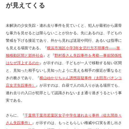
が見えてくる
未解決の少女失踪・連れ去り事件を見ていくと、犯人が最初から露骨
な暴力を見せるとは限らないことが分かる。先にあるのは、子どもの
警戒を下げる接近であり、外から見れば送迎や同行、あるいは指導に
も見える場面である。『
横浜市旭区小学3年女児行方不明事件――単
独移動区間と郊外社会
』と『
野村香さん失踪事件を考察―事前関係性
はなぜ浮上するのか
』が示すのは、子どもが一人で移動する短い区間
と、見知った相手ないし見知ったように見える相手の接近が重なると
きの脆さであり、『
横山ゆかりちゃん誘拐容疑事件（太田市パチンコ
店女児失踪事件）
』が示すのは、白昼で人の出入りがある場所でも、
連れ去りの入口が犯罪として認識されないまま通り過ぎうるという事
実である。
さらに、『
千葉県千葉市若葉区女子中学生連れ去り事件（佐久間奈々
さん失踪事件）
』が示すのは、もっともらしい権威や口実を差し出さ