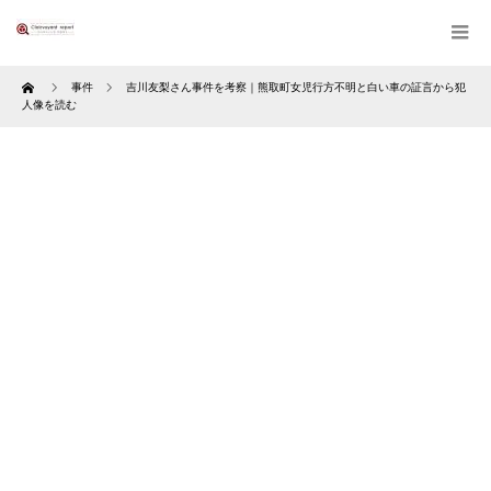
Home
事件
吉川友梨さん事件を考察｜熊取町女児行方不明と白い車の証言から犯
人像を読む