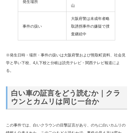
発生場所
山
大阪府警は未成年者略
事件の扱い
取誘拐事件の嫌疑で捜
査継続中
※発生日時・場所・事件の扱いは大阪府警および熊取町資料、社会見
学と早い下校、4人下校と分岐は読売テレビ・関西テレビ報道によ
る。
白い車の証言をどう読むか｜クラ
ウンとカムリは同じ一台か
この事件では、白いクラウンの目撃証言があり、のちに白いカムリの
情報も公表された。この二つをどう読むかで、事件の見え方は変わ