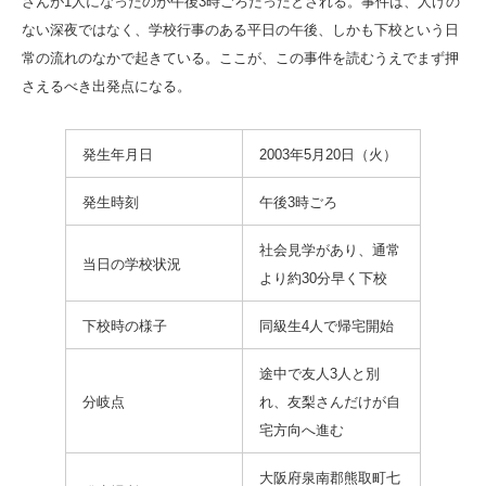
さんが1人になったのが午後3時ごろだったとされる。事件は、人けの
ない深夜ではなく、学校行事のある平日の午後、しかも下校という日
常の流れのなかで起きている。ここが、この事件を読むうえでまず押
さえるべき出発点になる。
発生年月日
2003年5月20日（火）
発生時刻
午後3時ごろ
社会見学があり、通常
当日の学校状況
より約30分早く下校
下校時の様子
同級生4人で帰宅開始
途中で友人3人と別
分岐点
れ、友梨さんだけが自
宅方向へ進む
大阪府泉南郡熊取町七