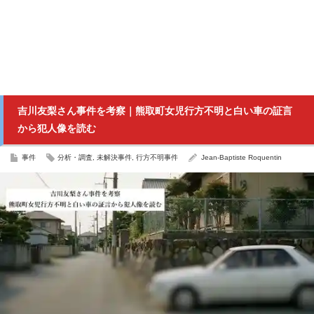
吉川友梨さん事件を考察｜熊取町女児行方不明と白い車の証言
から犯人像を読む
事件
分析・調査
,
未解決事件
,
行方不明事件
Jean-Baptiste Roquentin