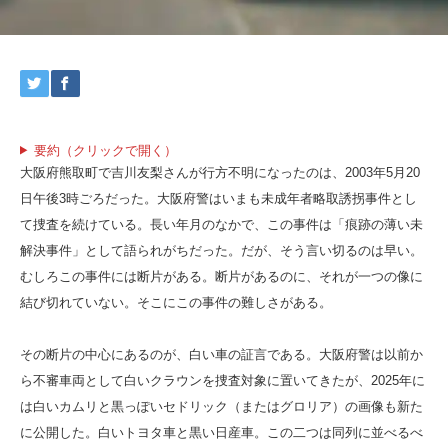
要約（クリックで開く）
大阪府熊取町で吉川友梨さんが行方不明になったのは、2003年5月20
日午後3時ごろだった。大阪府警はいまも未成年者略取誘拐事件とし
て捜査を続けている。長い年月のなかで、この事件は「痕跡の薄い未
解決事件」として語られがちだった。だが、そう言い切るのは早い。
むしろこの事件には断片がある。断片があるのに、それが一つの像に
結び切れていない。そこにこの事件の難しさがある。
その断片の中心にあるのが、白い車の証言である。大阪府警は以前か
ら不審車両として白いクラウンを捜査対象に置いてきたが、2025年に
は白いカムリと黒っぽいセドリック（またはグロリア）の画像も新た
に公開した。白いトヨタ車と黒い日産車。この二つは同列に並べるべ