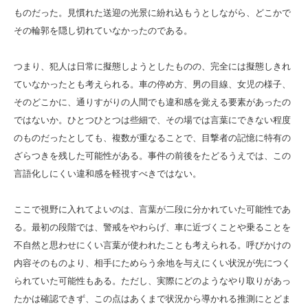
ものだった。見慣れた送迎の光景に紛れ込もうとしながら、どこかで
その輪郭を隠し切れていなかったのである。
つまり、犯人は日常に擬態しようとしたものの、完全には擬態しきれ
ていなかったとも考えられる。車の停め方、男の目線、女児の様子、
そのどこかに、通りすがりの人間でも違和感を覚える要素があったの
ではないか。ひとつひとつは些細で、その場では言葉にできない程度
のものだったとしても、複数が重なることで、目撃者の記憶に特有の
ざらつきを残した可能性がある。事件の前後をたどるうえでは、この
言語化しにくい違和感を軽視すべきではない。
ここで視野に入れてよいのは、言葉が二段に分かれていた可能性であ
る。最初の段階では、警戒をやわらげ、車に近づくことや乗ることを
不自然と思わせにくい言葉が使われたことも考えられる。呼びかけの
内容そのものより、相手にためらう余地を与えにくい状況が先につく
られていた可能性もある。ただし、実際にどのようなやり取りがあっ
たかは確認できず、この点はあくまで状況から導かれる推測にとどま