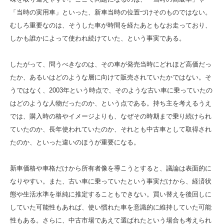
「当時の実用車」といった、新車当時の位置づけそのものではない。
むしろ重要なのは、そうした車が時間を経たあともなお走っており、
しかも誰かによって使われ続けていた、という事実である。
したがって、問うべきなのは、その車が発売当時にどれほど高価だっ
たか、あるいはどのような層に向けて販売されていたかではない。そ
うではなく、2003年という時点で、そのような古い車に乗っていたの
はどのような人物だったのか、という点である。持ち主を考えるうえ
では、購入時の格やイメージよりも、なぜその時期まで乗り続けられ
ていたのか、長年使われていたのか、それとも中古車として取得され
たのか、といった違いのほうが重要になる。
新車価格や車格だけから所有者像を導こうとすると、議論は表面的に
なりやすい。また、古い車に乗っていたという事実だけから、経済状
態や生活水準を単純に推定することもできない。買い替えを後回しに
していた可能性もあれば、使い慣れた車を意識的に維持していた可能
性もある。さらに、中古市場であえて選ばれたという場合も考えられ