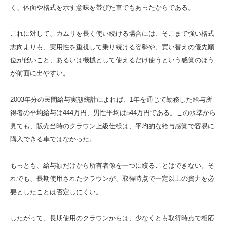
く、体面や格式を示す意味を帯びた車でもあったからである。
これに対して、カムリを長く使い続ける場合には、そこまで強い格式
志向よりも、実用性を重視して乗り続ける姿勢や、買い替えの優先順
位が低いこと、あるいは機械として使えるだけ使うという感覚のほう
が前面に出やすい。
2003年分の民間給与実態統計によれば、1年を通じて勤務した給与所
得者の平均給与は444万円、男性平均は544万円である。この水準から
見ても、販売当時のクラウン上級仕様は、平均的な給与感覚で容易に
購入できる車ではなかった。
もっとも、給与額だけから所有者像を一つに絞ることはできない。そ
れでも、長期使用されたクラウンが、取得時点で一定以上の資力を必
要としたことは否定しにくい。
したがって、長期使用のクラウンからは、少なくとも取得時点で相応