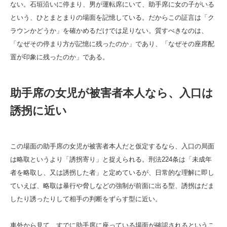
ない。石垣沿いに停まり、男が運転席にいて、助手席に女の子がいる
という、ひとまとまりの場面を記憶している。だからこの証言は「ク
ラウンかどうか」を確かめるだけでは足りない。質すべきなのは、
「なぜその停まり方が記憶に残ったのか」であり、「なぜその座席配
置が印象に残ったのか」である。
助手席の女児が被害者本人なら、入口は
誘拐に近い
この場面の助手席の女児が被害者本人だと仮定するなら、入口の局面
は略取というより「誘拐寄り」と捉えられる。刑法224条は「未成年
者を略取し、又は誘拐した者」と定めているが、日常的な理解に即し
ていえば、略取は暴行や脅しなどの強制が前面に出る型、誘拐はだま
したり誘ったりして相手の判断をずらす型に近い。
車外から見て、すでに助手席に座っている場面が確認されるというこ