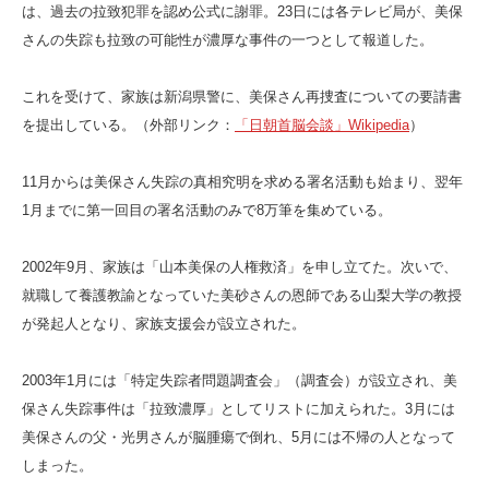
は、過去の拉致犯罪を認め公式に謝罪。23日には各テレビ局が、美保
さんの失踪も拉致の可能性が濃厚な事件の一つとして報道した。
これを受けて、家族は新潟県警に、美保さん再捜査についての要請書
を提出している。（外部リンク：
「日朝首脳会談」Wikipedia
）
11月からは美保さん失踪の真相究明を求める署名活動も始まり、翌年
1月までに第一回目の署名活動のみで8万筆を集めている。
2002年9月、家族は「山本美保の人権救済」を申し立てた。次いで、
就職して養護教諭となっていた美砂さんの恩師である山梨大学の教授
が発起人となり、家族支援会が設立された。
2003年1月には「特定失踪者問題調査会」（調査会）が設立され、美
保さん失踪事件は「拉致濃厚」としてリストに加えられた。3月には
美保さんの父・光男さんが脳腫瘍で倒れ、5月には不帰の人となって
しまった。