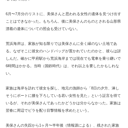
6月〜7月分のリストに、美保さんと思われる女性の遺体を見つけ出す
ことはできなかった。もちろん、後に美保さんのものとされる山形県
漂着の遺体についての照会も受けていない。
荒浜海岸は、家族が知る限りでは美保さんに全く縁のない土地であ
る。なぜそこに彼女のハンドバッグが置かれていたのかと、彼らは訝
しんだ。確かに甲府駅から荒浜海岸までは現在でも電車を乗り継いで
6時間はかかる。当時（国鉄時代）は、それ以上を要したかもしれな
い。
家族は海岸を訪れて彼女を探し、地元の漁師から「8日の夕方、淋し
そうにボートに腰を下ろしている若い女性を見た」という証言を得て
いるが、それが美保さんであったかどうかは分からなかった。家族は
翌春に周辺でビラを配り目撃情報を求めたという。
美保さんの失踪から1ヶ月〜半年後（情報源による）、残された家族