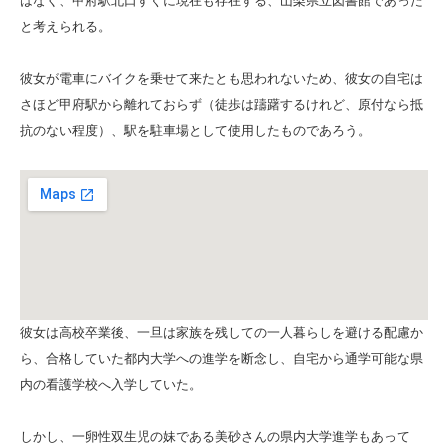
はなく、甲府駅北口すぐに現在も存在する、山梨県立図書館であった
と考えられる。
彼女が電車にバイクを乗せて来たとも思われないため、彼女の自宅は
さほど甲府駅から離れておらず（徒歩は躊躇するけれど、原付なら抵
抗のない程度）、駅を駐車場として使用したものであろう。
彼女は高校卒業後、一旦は家族を残しての一人暮らしを避ける配慮か
ら、合格していた都内大学への進学を断念し、自宅から通学可能な県
内の看護学校へ入学していた。
しかし、一卵性双生児の妹である美砂さんの県内大学進学もあって