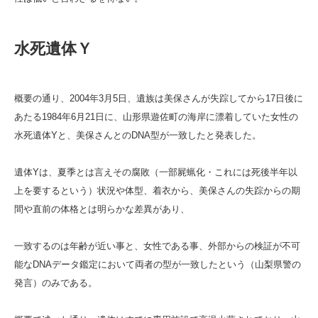
水死遺体
Ｙ
概要の通り、2004年3月5日、遺族は美保さんが失踪してから17日後に
あたる1984年6月21日に、山形県遊佐町の海岸に漂着していた女性の
水死遺体Yと、美保さんとのDNA型が一致したと発表した。
遺体Yは、夏季とは言えその腐敗（一部屍蝋化・これには死後半年以
上を要するという）状況や体型、着衣から、美保さんの失踪からの期
間や直前の体格とは明らかな差異があり、
一致するのは年齢が近い事と、女性である事、外部からの検証が不可
能なDNAデータ鑑定において両者の型が一致したという（山梨県警の
発言）のみである。