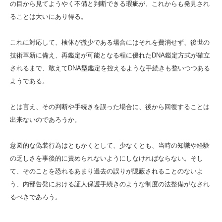
の目から見てようやく不備と判断できる瑕疵が、これからも発見され
ることは大いにあり得る。
これに対応して、検体が微少である場合にはそれを費消せず、後世の
技術革新に備え、再鑑定が可能となる程に優れたDNA鑑定方式が確立
されるまで、敢えてDNA型鑑定を控えるような手続きも整いつつある
ようである。
とは言え、その判断や手続きを誤った場合に、後から回復することは
出来ないのであろうか。
意図的な偽装行為はともかくとして、少なくとも、当時の知識や経験
の乏しさを事後的に責められないようにしなければならない。そし
て、そのことを恐れるあまり過去の誤りが隠蔽されることのないよ
う、内部告発における証人保護手続きのような制度の法整備がなされ
るべきであろう。