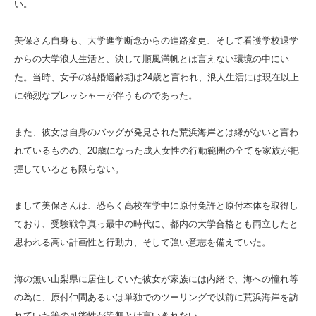
い。
美保さん自身も、大学進学断念からの進路変更、そして看護学校退学
からの大学浪人生活と、決して順風満帆とは言えない環境の中にい
た。当時、女子の結婚適齢期は24歳と言われ、浪人生活には現在以上
に強烈なプレッシャーが伴うものであった。
また、彼女は自身のバッグが発見された荒浜海岸とは縁がないと言わ
れているものの、20歳になった成人女性の行動範囲の全てを家族が把
握しているとも限らない。
まして美保さんは、恐らく高校在学中に原付免許と原付本体を取得し
ており、受験戦争真っ最中の時代に、都内の大学合格とも両立したと
思われる高い計画性と行動力、そして強い意志を備えていた。
海の無い山梨県に居住していた彼女が家族には内緒で、海への憧れ等
の為に、原付仲間あるいは単独でのツーリングで以前に荒浜海岸を訪
れていた等の可能性が皆無とは言いきれない。