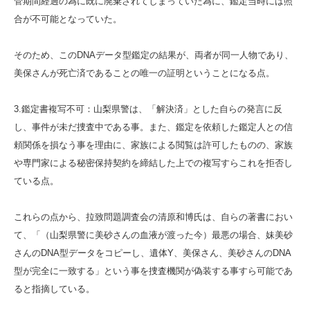
管期間経過の為に既に廃棄されてしまっていた為に、鑑定当時には照
合が不可能となっていた。
そのため、このDNAデータ型鑑定の結果が、両者が同一人物であり、
美保さんが死亡済であることの唯一の証明ということになる点。
3.鑑定書複写不可：山梨県警は、「解決済」とした自らの発言に反
し、事件が未だ捜査中である事。また、鑑定を依頼した鑑定人との信
頼関係を損なう事を理由に、家族による閲覧は許可したものの、家族
や専門家による秘密保持契約を締結した上での複写すらこれを拒否し
ている点。
これらの点から、拉致問題調査会の清原和博氏は、自らの著書におい
て、「（山梨県警に美砂さんの血液が渡った今）最悪の場合、妹美砂
さんのDNA型データをコピーし、遺体Y、美保さん、美砂さんのDNA
型が完全に一致する」という事を捜査機関が偽装する事すら可能であ
ると指摘している。