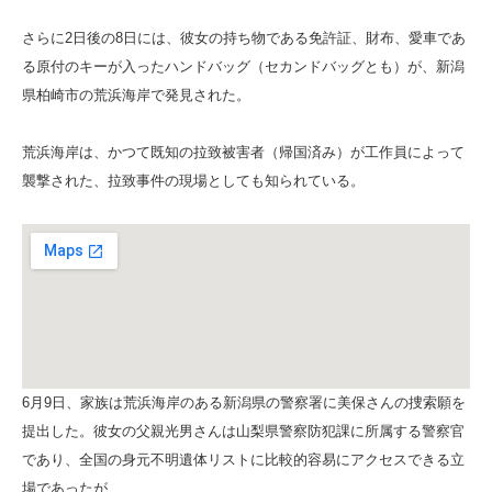
さらに2日後の8日には、彼女の持ち物である免許証、財布、愛車であ
る原付のキーが入ったハンドバッグ（セカンドバッグとも）が、新潟
県柏崎市の荒浜海岸で発見された。
荒浜海岸は、かつて既知の拉致被害者（帰国済み）が工作員によって
襲撃された、拉致事件の現場としても知られている。
6月9日、家族は荒浜海岸のある新潟県の警察署に美保さんの捜索願を
提出した。彼女の父親光男さんは山梨県警察防犯課に所属する警察官
であり、全国の身元不明遺体リストに比較的容易にアクセスできる立
場であったが、