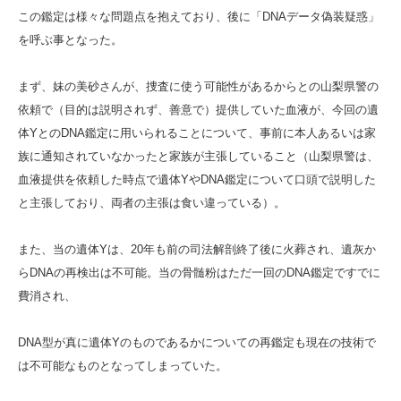
この鑑定は様々な問題点を抱えており、後に「DNAデータ偽装疑惑」
を呼ぶ事となった。
まず、妹の美砂さんが、捜査に使う可能性があるからとの山梨県警の
依頼で（目的は説明されず、善意で）提供していた血液が、今回の遺
体YとのDNA鑑定に用いられることについて、事前に本人あるいは家
族に通知されていなかったと家族が主張していること（山梨県警は、
血液提供を依頼した時点で遺体YやDNA鑑定について口頭で説明した
と主張しており、両者の主張は食い違っている）。
また、当の遺体Yは、20年も前の司法解剖終了後に火葬され、遺灰か
らDNAの再検出は不可能。当の骨髄粉はただ一回のDNA鑑定ですでに
費消され、
DNA型が真に遺体Yのものであるかについての再鑑定も現在の技術で
は不可能なものとなってしまっていた。