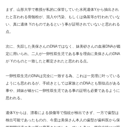
まず、山形大学で教授が私的に保管していた水死遺体Yから抽出され
たと言われる骨髄粉が、混入や汚染、もしくは偽装等が行われていな
い、真に遺体 Yのものであるという事が証明されていないと思われる
点。
次に、失踪した美保さんのDNAではなく、妹美砂さんの血液DNAが鑑
定に用いられ、二人が一卵性双生児である事を理由に美保さんのDNA
が Yのものと一致したと断定されたと思われる点。
一卵性双生児のDNAは完全に一致する為、これは一見理に叶っている
ようにも思われるが、手続きとしては家族とのDNAとも類似点がある
事や、姉妹が確かに一卵性双生児である事の証明も必要であるように
思われる。
遺体Yからは、漂着による損傷等で指紋が検出できず、一方で歯型は
検出可能であったものの、今度は美保さん本人の歯型が歯科医から保