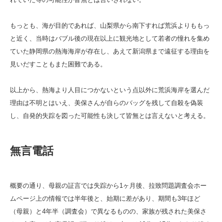
もっとも、海が目的であれば、山梨県から南下すれば荒浜よりももっ
と近く、当時はバブル後の現在以上に観光地として若者の憧れを集め
ていた静岡県の熱海海岸が存在し、あえて新潟県まで遠征する理由を
見いだすこともまた困難である。
以上から、熱海より人目につかないという点以外に荒浜海岸を選んだ
理由は不明とはいえ、美保さんが自らのバッグを残して自殺を偽装
し、自発的失踪を図った可能性も決して皆無とは言えないと考える。
無言電話
概要の通り、母親の証言では失踪から1ヶ月後、拉致問題調査会ホー
ムページ上の情報では半年後と、始期に差があり、期間も3年ほど
（母親）と4年半（調査会）で異なるものの、家族が残された美保さ