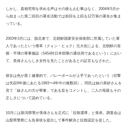
しかし、真相究明を求める声はその後も止む事はなく、2004年5月か
ら始まった第二回目の署名活動では前回を上回る12万筆の署名が集ま
っている。
2003年3月には、脱北者で、北朝鮮国家安全保衛部に所属していた軍
人であったという権革（クォン・ヒョク）元大佐による、北朝鮮の首
都・平壌の軍事施設（5454対日本部隊の通信局であるという）におい
て、美保さんらしき女性を見たことがあるとの証言もなされた。
彼女は色が黒く健康的で、バレーボールが上手であったという（目撃
は失踪9年後にあたる1993〜4年中の複数回）。同氏は妹の美砂さんを
見て「妹さんの方が華奢」である旨をコメントし、二人の母親もその
正しさについて認めている。
10月には新潟県警が美保さんを正式に「拉致濃厚」と発表。調査会は
山梨県警察にも告発状を提出して事件解決と拉致認定を促した。