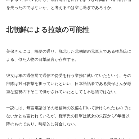
を失ったのではないか、と考えるのは穿ち過ぎであろうか。
北朝鮮による拉致の可能性
美保さんには、概要の通り、脱北した北朝鮮の元軍人である権革氏に
よる、似た人物の目撃証言が存在する。
彼女は軍の通信局で通信の傍受を行う業務に就いていたという。その
部隊は対日攻撃を担っていたといい、日本語話者である美保さんが厳
重な監視の下そこで働かされていたとしても不思議ではない。
一説には、無言電話はその通信局の設備を用いて掛けられたものでは
ないかとも言われているが、権革氏の目撃は彼女の失踪から9年後以
降のものであり、時期的に符合しない。