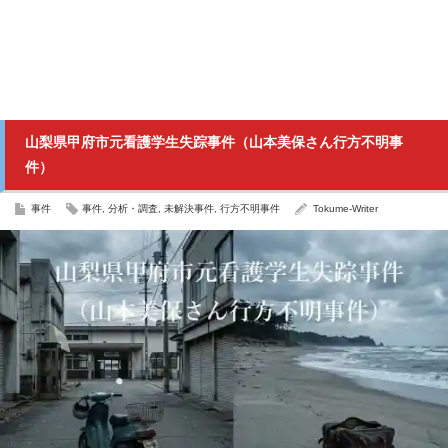
山梨県甲府市元看護学生失踪事件（山本美保さん行方不明事
件）
事件
事件
,
分析・調査
,
未解決事件
,
行方不明事件
Tokume-Writer