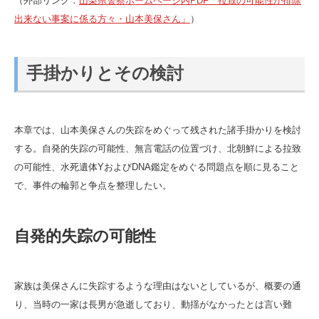
（外部リンク：
山梨県警察ホームページ内PDF「拉致の可能性が排除
出来ない事案に係る方々・山本美保さん」
）
手掛かりとその検討
本章では、山本美保さんの失踪をめぐって残された諸手掛かりを検討
する。自発的失踪の可能性、無言電話の位置づけ、北朝鮮による拉致
の可能性、水死遺体YおよびDNA鑑定をめぐる問題点を順に見ること
で、事件の輪郭と争点を整理したい。
自発的失踪の可能性
家族は美保さんに失踪するような理由はないとしているが、概要の通
り、当時の一家は長男が急逝しており、動揺がなかったとは言い難