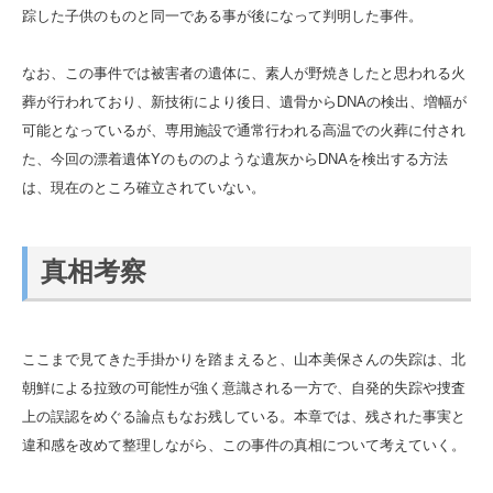
踪した子供のものと同一である事が後になって判明した事件。
なお、この事件では被害者の遺体に、素人が野焼きしたと思われる火
葬が行われており、新技術により後日、遺骨からDNAの検出、増幅が
可能となっているが、専用施設で通常行われる高温での火葬に付され
た、今回の漂着遺体Yのもののような遺灰からDNAを検出する方法
は、現在のところ確立されていない。
真相考察
ここまで見てきた手掛かりを踏まえると、山本美保さんの失踪は、北
朝鮮による拉致の可能性が強く意識される一方で、自発的失踪や捜査
上の誤認をめぐる論点もなお残している。本章では、残された事実と
違和感を改めて整理しながら、この事件の真相について考えていく。