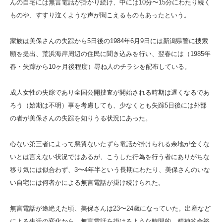
んの自宅には無言電話が掛かり続け、中には10分〜15分にわたり続く
ものや、すすり泣くような声が聞こえるものもあったという。
家族は美保さんの失踪から5日後の1984年6月9日には新潟県警に捜索
願を提出、荒浜海岸周辺の住民に聞き込みを行い、翌春には（1985年
春・失踪から10ヶ月後程度）尋ね人のチラシを配布している。
成人女性の失踪であり全国公開捜査が開始される時期は遅くなるであ
ろう（始期は不明）事を考慮しても、少なくとも失踪5日後には外部
の者が美保さんの失踪を知りうる状況にあった。
心ない第三者によって悪質ないたずら電話が掛けられる余地が全くな
いとは言えない状況ではあるが、こうした行為を行う者にありがちな
移り気には似合わず、3〜4年半という長期にわたり、美保さんのいな
い自宅には何者かによる無言電話が掛け続けられた。
無言電話が途絶えた頃、美保さんは23〜24歳になっていた。出産など
による生活の変化から、無言電話を掛けるような時間的、精神的余裕