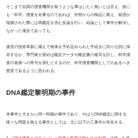
そこまで自国の捜査機関を疑うような事はしたく無いとは言え、仮に
も「科学」捜査を名乗るのであれば、外部からの検証に耐え、疑惑が
指摘された際には再鑑定を含む反論を行い、結論として事件が解決し
なかった場合であっても、
後世の技術革新に備えて検体を予め定められた手続きに則り公的に保
存するか、専門家が望めば鑑定データや鑑定書の複写を許し、科学捜
査の発展への寄与を望むとするのが、科学捜査機関としてのあるべき
態度であるように思われる。
DNA鑑定黎明期の事件
本事件と大まかに同一時期の事件であり、やはりDNA鑑定に関する
様々な問題を抱える事件としては、主に以下の三事件が存在する。