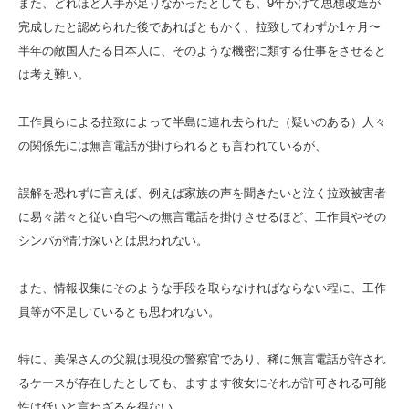
また、どれほど人手が足りなかったとしても、9年かけて思想改造が
完成したと認められた後であればともかく、拉致してわずか1ヶ月〜
半年の敵国人たる日本人に、そのような機密に類する仕事をさせると
は考え難い。
工作員らによる拉致によって半島に連れ去られた（疑いのある）人々
の関係先には無言電話が掛けられるとも言われているが、
誤解を恐れずに言えば、例えば家族の声を聞きたいと泣く拉致被害者
に易々諾々と従い自宅への無言電話を掛けさせるほど、工作員やその
シンパが情け深いとは思われない。
また、情報収集にそのような手段を取らなければならない程に、工作
員等が不足しているとも思われない。
特に、美保さんの父親は現役の警察官であり、稀に無言電話が許され
るケースが存在したとしても、ますます彼女にそれが許可される可能
性は低いと言わざるを得ない。