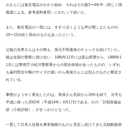
のもとには無言電話がかかり始め、それはその後3〜4年半（同じく情
報源による。参考資料参照）にわたって続いた。
また、無言電話の一部には、すすり泣くような声が聞こえたものや、
10〜15分続く長めのものもあったという。
父親の光男さんはその間も、身元不明遺体のチェックを続けていた。
彼は全国の警察に掛け合い、1986年12月には富山県警から、1988年1
1月には警視庁小松川警察署からの照合依頼があったものの、いずれ
も歯列照合や靴のサイズの違いから美保さんとは別人のものと断定さ
れている。
事態がようやく変化したのは、美保さん失踪から18年を経て、元号も
平成に移った2002年（平成14年）9月17日である。かの「日朝首脳会
談（小泉訪朝）」がきっかけとなった。
一貫して日本人拉致を事実無根のものと否定し続けてきた北朝鮮政府