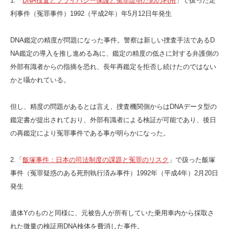
1.「
DNA捜査とプライバシー保護と冤罪証明ための利用
」で扱った足
利事件（冤罪事件）1992（平成2年）年5月12日年発生
DNA鑑定の精度が問題になった事件。警察は新しい捜査手法であるD
NA鑑定の導入を推し進める為に、鑑定の精度の低さに対する弁護側の
外部有識者からの指摘を恐れ、長年再鑑定を拒否し続けたのではない
かと囁かれている。
但し、精度の問題があるとは言え、捜査機関側からはDNAデータ型の
鑑定書が提出されており、外部有識者による検証が可能であり、後日
の再鑑定により冤罪事件である事が明らかになった。
2.「
飯塚事件：日本の司法制度の課題と冤罪のリスク
」で扱った飯塚
事件（冤罪疑惑のある死刑執行済み事件）1992年（平成4年）2月20日
発生
遺体Yのものと同様に、元被告人が所有していた乗用車内から採取さ
れた微量の検証用DNA検体を費消した事件。