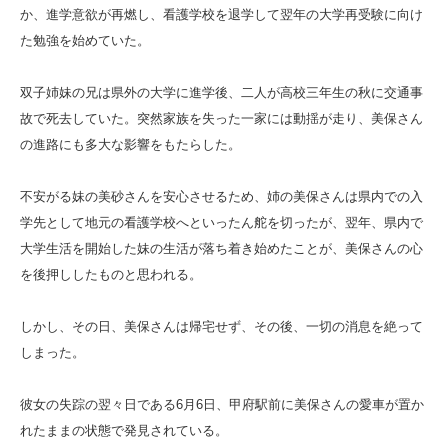
か、進学意欲が再燃し、看護学校を退学して翌年の大学再受験に向け
た勉強を始めていた。
双子姉妹の兄は県外の大学に進学後、二人が高校三年生の秋に交通事
故で死去していた。突然家族を失った一家には動揺が走り、美保さん
の進路にも多大な影響をもたらした。
不安がる妹の美砂さんを安心させるため、姉の美保さんは県内での入
学先として地元の看護学校へといったん舵を切ったが、翌年、県内で
大学生活を開始した妹の生活が落ち着き始めたことが、美保さんの心
を後押ししたものと思われる。
しかし、その日、美保さんは帰宅せず、その後、一切の消息を絶って
しまった。
彼女の失踪の翌々日である6月6日、甲府駅前に美保さんの愛車が置か
れたままの状態で発見されている。