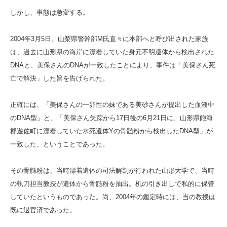
しかし、事態は急変する。
2004年3月5日。山梨県警幹部M氏直々に本部へと呼び出された家族
は、過去に山形県の海岸に漂着していた身元不明遺体から検出された
DNAと、美保さんのDNAが一致したことにより、事件は「美保さん死
亡で解決」した旨を告げられた。
正確には、「美保さんの一卵性の妹である美砂さんが提出した血液中
のDNA型」と、「美保さん失踪から17日後の6月21日に、山形県飽海
郡遊佐町に漂着していた水死遺体Yの骨髄粉から検出したDNA型」が
一致した、ということであった。
その骨髄粉は、当時漂着遺体の司法解剖が行われた山形大学で、当時
の執刀担当教授が遺体から骨髄粉を抽出。机の引き出しで私的に保管
していたというものであった。尚、2004年の鑑定時には、当の教授は
既に退官済であった。