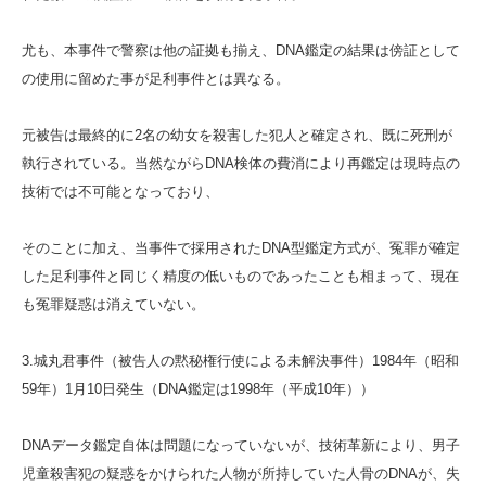
尤も、本事件で警察は他の証拠も揃え、DNA鑑定の結果は傍証として
の使用に留めた事が足利事件とは異なる。
元被告は最終的に2名の幼女を殺害した犯人と確定され、既に死刑が
執行されている。当然ながらDNA検体の費消により再鑑定は現時点の
技術では不可能となっており、
そのことに加え、当事件で採用されたDNA型鑑定方式が、冤罪が確定
した足利事件と同じく精度の低いものであったことも相まって、現在
も冤罪疑惑は消えていない。
3.城丸君事件（被告人の黙秘権行使による未解決事件）1984年（昭和
59年）1月10日発生（DNA鑑定は1998年（平成10年））
DNAデータ鑑定自体は問題になっていないが、技術革新により、男子
児童殺害犯の疑惑をかけられた人物が所持していた人骨のDNAが、失