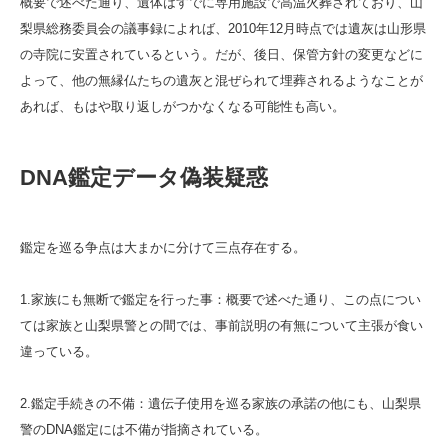
概要で述べた通り、遺体はすでに専用施設で高温火葬されており、山
梨県総務委員会の議事録によれば、2010年12月時点では遺灰は山形県
の寺院に安置されているという。だが、後日、保管方針の変更などに
よって、他の無縁仏たちの遺灰と混ぜられて埋葬されるようなことが
あれば、もはや取り返しがつかなくなる可能性も高い。
DNA鑑定データ偽装疑惑
鑑定を巡る争点は大まかに分けて三点存在する。
1.家族にも無断で鑑定を行った事：概要で述べた通り、この点につい
ては家族と山梨県警との間では、事前説明の有無について主張が食い
違っている。
2.鑑定手続きの不備：遺伝子使用を巡る家族の承諾の他にも、山梨県
警のDNA鑑定には不備が指摘されている。