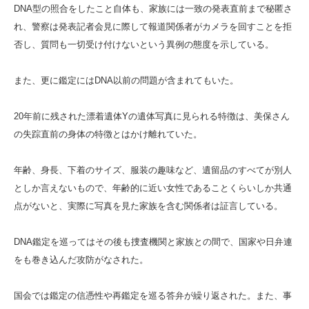
DNA型の照合をしたこと自体も、家族には一致の発表直前まで秘匿さ
れ、警察は発表記者会見に際して報道関係者がカメラを回すことを拒
否し、質問も一切受け付けないという異例の態度を示している。
また、更に鑑定にはDNA以前の問題が含まれてもいた。
20年前に残された漂着遺体Yの遺体写真に見られる特徴は、美保さん
の失踪直前の身体の特徴とはかけ離れていた。
年齢、身長、下着のサイズ、服装の趣味など、遺留品のすべてが別人
としか言えないもので、年齢的に近い女性であることくらいしか共通
点がないと、実際に写真を見た家族を含む関係者は証言している。
DNA鑑定を巡ってはその後も捜査機関と家族との間で、国家や日弁連
をも巻き込んだ攻防がなされた。
国会では鑑定の信憑性や再鑑定を巡る答弁が繰り返された。また、事