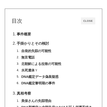
目次
CLOSE
事件概要
手掛かりとその検討
自発的失踪の可能性
無言電話
北朝鮮による拉致の可能性
水死遺体
Ｙ
DNA鑑定データ偽装疑惑
DNA鑑定黎明期の事件
真相考察
美保さんの失踪理由