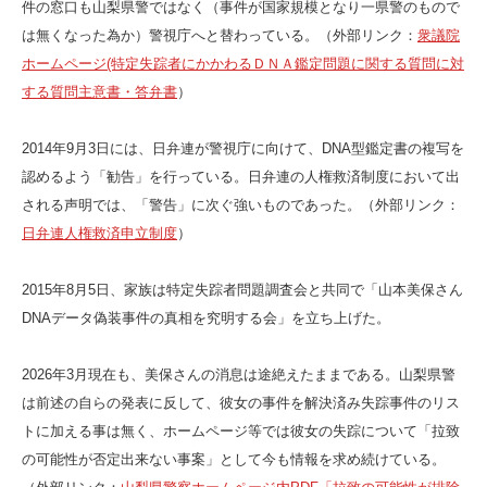
件の窓口も山梨県警ではなく（事件が国家規模となり一県警のもので
は無くなった為か）警視庁へと替わっている。（外部リンク：
衆議院
ホームページ(特定失踪者にかかわるＤＮＡ鑑定問題に関する質問に対
する質問主意書・答弁書
）
2014年9月3日には、日弁連が警視庁に向けて、DNA型鑑定書の複写を
認めるよう「勧告」を行っている。日弁連の人権救済制度において出
される声明では、「警告」に次ぐ強いものであった。（外部リンク：
日弁連人権救済申立制度
）
2015年8月5日、家族は特定失踪者問題調査会と共同で「山本美保さん
DNAデータ偽装事件の真相を究明する会」を立ち上げた。
2026年3月現在も、美保さんの消息は途絶えたままである。山梨県警
は前述の自らの発表に反して、彼女の事件を解決済み失踪事件のリス
トに加える事は無く、ホームページ等では彼女の失踪について「拉致
の可能性が否定出来ない事案」として今も情報を求め続けている。