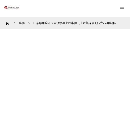
Home
事件
山梨県甲府市元看護学生失踪事件（山本美保さん行方不明事件）