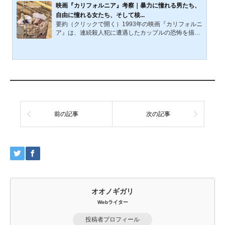
『タクシードライバー』が公開されてから数十年が経
映画『カリフォルニア』考察｜暴力に憧れる男たち、
過したが、この映画が探求するテーマは今日の社会に
自由に憧れる女たち、そして核...
も依然として関連性を持っている。都市の孤独、社会
要約（クリックで開く）1993年の映画『カリフォルニ
的疎外感、暴力への傾倒は、現代社会においても我々
ア』は、連続殺人犯に遭遇したカップルの恐怖を描く
が直面している問題...
だけの作品ではない。本作が映し出すのは、暴力に惹
かれる男の欲望、自立した女に惹かれる女の希求、そ
してそれらがアメリカの荒野と核時代の廃墟のなかで
露出していく過程である。ブライアンはアーリーに、
アデールはキャリーに惹かれる。だが、その憧れは対
等ではない。旅の終着点に置かれた核実験用の「人形
の家」は、幸福な家庭の模型であると同時に、暴力を
安全圏から覗き込む社会の悪夢を可視化する。男たち
の欲望と女たちの...
前の記事
次の記事
オオノギガリ
Webライター
投稿者プロフィール