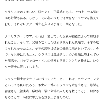
クラリスは若く美しい。頭がよく、正義感もある。その上、やる気に
満ち野望もある。しかし、その心のうちでは大きなトラウマを抱えて
おり、それがレクター博士を入り込ませる一因となった。
クラリスのトラウマ。それは、愛していた父親が強盗によって射殺さ
れたこと。そして、父親を亡くした後引き取られた農場で、子羊を助
けられなかったこと。子羊の悲鳴は彼女の脳裏に焼き付いており、今
でもなお夢に見ること。クラリスは最終的に、心の奥底に潜ませてい
た記憶を、バッファロー・ビルの情報を得ることと引き換えに、レク
ター博士に渡してしまう。
レクター博士はクラリスに行っていたこと。これは、カウンセリング
といっても良いだろう。彼女の一番のトラウマを吐き出させ、願望を
認識させ（被害者、犠牲者、弱い立場の人たちを救うこと）、解決さ
せることで一時的に羊たちを泣き止ませたのだ。