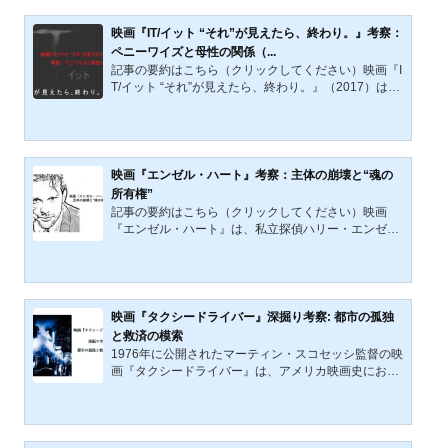
作である。本稿では、映画の概要、登場人物の関係
性、そして作品が描くテーマについて、批評的視点か
映画『IT/イット “それ”が見えたら、終わり。』考察：
ら詳細に論考する。映画の概要本作はボブ・ラフェル
ペニーワイズと母性の関係（...
ソン監督によって製作され、主演にはジャック・ニコ
記事の要約はこちら（クリックしてください）映画『I
ルソンとジェシカ・ラングが起用された。ラフェルソ
T/イット “それ”が見えたら、終わり。』（2017）は、
ン監督は、『ファイブ...
スティーブン・キング原作のホラーであり、子どもた
ちが恐怖を象徴する怪物ペニーワイズに立ち向かう物
語である。本作の恐怖は、音や暗転による驚かしでは
なく、日常から非日常へと静かに移行していく演出に
よって観客の心理を侵食していく。本記事では、ペニ
映画『エンゼル・ハート』考察：主体の崩壊と“魂の
ーワイズを「母性の負の側面」として捉える。地母神
所有権”
や鬼子母神に通じる“生と死の両義性”を持つ存在とし
記事の要約はこちら（クリックしてください）映画
て、子を喰らう母、再生と破壊を司る象徴と解釈し、
『エンゼル・ハート』は、私立探偵ハリー・エンゼル
恐怖と母性、そ...
が行方不明の歌手を追う物語を装いながら、探偵自身
の「主体の崩壊」と「魂の所有権」を暴き出す作品で
ある。暴力の主体が空白のまま積み重なり、南部の歴
史と儀礼が彼を呑み込み、ハリーは自らが魂を売り、
記憶を塗り替えられた男ジョニー・フェイバリットで
映画『タクシードライバー』深掘り考察: 都市の孤独
あったことを知る。娘エパニーへの禁忌の行為とその
と救済の模索
記憶の回復は、救いではなく罰であり、魂とは何かと
1976年に公開されたマーティン・スコセッシ監督の映
いう問いだけが観客に残される。1987年公開の映画
画『タクシードライバー』は、アメリカ映画史におい
『エンゼル・ハート』...
て特異な位置を占める作品である。この映画は、ニュ
ーヨークを舞台に、退役軍人のタクシードライバー・
トラヴィス・ビックルが、都市の暗黒面と自身の内面
との戦いを通じて、救済を求める姿を描いている。