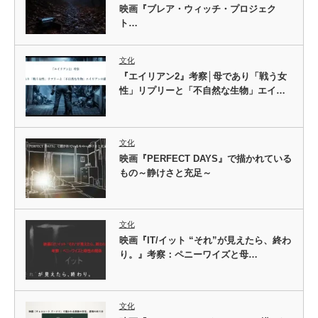
映画『ブレア・ウィッチ・プロジェク
ト…
文化
『エイリアン2』考察│母であり「戦う女
性」リプリーと「不自然な生物」エイ…
文化
映画『PERFECT DAYS』で描かれている
もの～静けさと充足～
文化
映画『IT/イット “それ”が見えたら、終わ
り。』考察：ペニーワイズと母…
文化