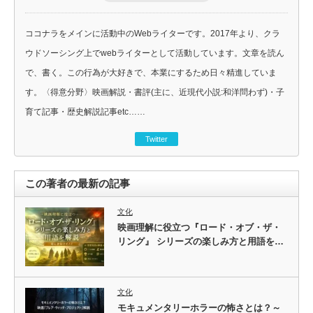
ココナラをメインに活動中のWebライターです。2017年より、クラ
ウドソーシング上でwebライターとして活動しています。文章を読ん
で、書く。この行為が大好きで、本業にするため日々精進していま
す。〈得意分野〉映画解説・書評(主に、近現代小説:和洋問わず)・子
育て記事・歴史解説記事etc……
Twitter
この著者の最新の記事
文化
映画理解に役立つ『ロード・オブ・ザ・
リング』 シリーズの楽しみ方と用語を…
文化
モキュメンタリーホラーの怖さとは？～