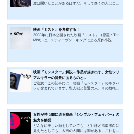
ィン（1929年8月27日－2007年11月12日）。監督は
度は聞いたことがあるはずだ。そして多くの人はこの
『猿の惑星（1967）...
タイトルを聞いただけで、あの独特でぬらぬらとし
た、恐ろしい怪物を思い浮かべることだろう。映画
「エイリアン」は名作に数えられていることでもわか
る通り、人の心に何かを残す、不思議な魅力を持つ作
品だ。そこで、ここではその魅力について考えていき
映画『ミスト』を考察する！
たいと思う。映画「エイリアン」 忍び寄る恐怖を描
2008年に日本公開された映画『ミスト』（原題：The
いたSFホラーの傑作映画「エイリアン」は、1979年
Mist）は、スティーヴン・キングによる原作小説
に撮影されたSFホラー作品だ。名監督リドリー・スコ
『霧』をもとに、脚本・監督をフランク・ダラボンが
ットの代表作（彼は他に...
手がけたホラー映画である。本作は、その衝撃的かつ
陰鬱なラストによって「後味の悪い映画」として語り
継がれているが、それこそが本作最大の魅力である。
原作とは異なる映画独自のラストを構築したことによ
り、『ミスト』は単なるホラーの枠を超えた、現代社
映画『モンスター』解説～作品が描き出す、女性シリ
会の構造と人間の深層心理を映し出す寓話的作品とな
アルキラーの背景にあるものと...
った。本記事では、映画『ミスト』のあらすじやキャ
ご注意：この記事には、映画『モンスター』のネタバ
ラクター、政治的・社...
レが含まれています。殺人犯と普通の人。その垣根は
どこにあるのだろうか。映画『モンスター』は、実在
のシリアルキラーの女性と、彼女が起こした事件を元
にした作品である。非常に見ごたえがあり、特に、シ
ャーリーズ・セロンの名演技は必見だ。しかし、今作
を鑑賞後、どうしようもない後味の悪さを感じる人は
女性が持つ闇に迫る映画『シンプル・フェイバー』の
多いはずだ。そしてその原因は、主人公（及び実在の
魅力を解説
犯人）が置かれてきた環境にあるだろう。この記事で
どんなに美しい顔をしていても、どれほど清廉潔白に
は映画を基本にしながら、シリアルキラーとなった女
見えたとしても、大抵の人間には闇がある。これを読
性の背景を探って...