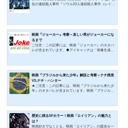
グ』だ。映画そのものは見ていなくても、鬼気迫るジ
在の連続殺人事件『ソウル20人連続殺人事件（レイン
ャック・ニコルソンが写るジャケット写真は知ってい
コートキラー）』を題材に、韓国社会が抱える構造的
る人が多いだろう。 ...
矛盾と人間の業を赤裸々に描いた犯罪サスペンスであ
る。本作は、娯楽的な追跡劇や推理要素に重きを置く
のではなく、警察の無能や制度の腐敗、性産業に従事
する女性の脆弱な立場、都市の片隅に生きる者たちの
孤独と絶望といった現実的な社会の矛盾を露出させ
映画『ジョーカー』考察～哀しい男がジョーカーにな
る。ナ・ホンジン監督の演出は、徹底した現場主義的
るまで
視点を貫き、主演キム・ユンソクとハ・ジョンウによ
ご注意：この記事には、映画『ジョーカー』のネタバ
る演技は、正義と悪...
レが含まれています。◆アイキャッチは「画像生成A
I」で作成。バットマンはアメコミを代表するヒーロー
だ。また、彼の敵には有名な人物が多い。白塗りのピ
エロメイクが印象的なジョーカーもその一人。★以下
は本記事の音声ファイルです。そして、そのジョーカ
ーを主人公に据えた作品が、映画『ジョーカー』だ。
映画『ブラジルから来た少年』解説と考察～ナチ残党
今作はセンセーショナルな内容を含む問題作であり、
VS.ナチ・ハンター
公開当時のアメリカでは社会問題にもなったことで有
★ご注意：この記事には、映画『ブラジルから来た少
名である。 今作に描かれるのは、ただのヴィランとし
年』のネタバレが含まれています。映画『ブラジルか
て語るには哀しすぎ...
ら来た少年』概要1979年4月に開催された第51回アカ
デミー賞で主演男優賞、音楽賞など3部門にノミネー
トされた映画『ブラジルから来た少年（The Boys fro
m Brazil）1978年公開』。1967年に出版され原作小説
の著者は、傑作ミステリー『死の接吻（A Kiss Before
歴史に残るSFホラー！映画「エイリアン」の魅力と
Dying）』や1968年に映画化された『ローズマリーの
は？
赤ちゃん（Rosemary's Baby）』などのアイラ・レヴ
映画好きでなくとも、映画「エイリアン」の題名を一