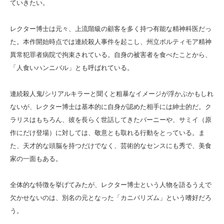
ていきたい。
レクター博士は元々、上流階級の顧客を多く持つ有能な精神科医だっ
た。本作開始時点では連続殺人事件を起こし、州立ボルティモア精神
異常犯罪者病院で拘束されている。自身の被害者を食べたことから、
「人食いハンニバル」とも呼ばれている。
連続殺人鬼/シリアルキラーと聞くと粗暴なイメージが浮かぶかもしれ
ないが、レクター博士は基本的に自身が認めた相手には紳士的だ。ク
ラリスはもちろん、彼を長らく世話してきたバーニーや、サミイ（原
作にだけ登場）に対しては、敬意とも取れる行動をとっている。ま
た、天才的な頭脳を持つだけでなく、芸術的なセンスにも秀で、美食
家の一面もある。
全体的な特徴を挙げてみたが、レクター博士という人物を語るうえで
欠かせないのは、別名の元となった「カニバリズム」という嗜好だろ
う。