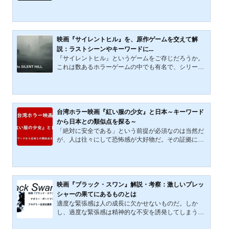
んでいるあなただって、人に隠しておきたいことの1
つや2つくらいあるはずだ。映画『シンプル・フェイ
バー』は、女性が持つこうした闇／秘密をキーワード
としたサスペンス映画である。 この記事では、そんな
今作の魅力について語っていきたいと思う。ちなみ
映画『サイレントヒル』を、原作ゲームを交えて解
に、ネタバレが多く含まれるため、読む際には注意し
説：ラストシーンやキーワードに...
ていただきたい。映画『シンプル・フェイバー』の作
『サイレントヒル』というゲームをご存じだろうか。
品概要映画『シンプル・フェイバー』は、2018年に公
これは数あるホラーゲームの中でも有名で、シリーズ
開されたスリラー＆サ...
化されている作品である。また、その人気の高さから
実写映画化もされている。『サイレントヒル』シリー
ズは原作ゲーム・実写映画共に、読み解きがいのある
作品だ。そして、ホラー特有の恐怖感(しかもかなり強
め)と共に、切なさや哀愁を感じさせるシナリオが多
台湾ホラー映画『紅い服の少女』と日本～キーワード
い。 この記事では、映画『サイレントヒル』を、原作
から日本との類似点を探る～
ゲームを交えて解説していきたい。見る人を悩ませる
「絶対に安全である」という前提が必須なのは当然だ
映画のラストシーンや、キーワードである「母」とい
が、人は往々にして恐怖感が大好物だ。その証拠に、
う言葉について触...
高い所から急降下するジェットコースターには長蛇の
列ができているし、ジャンルとしてのホラーは人を選
ぶものの、根強い人気がある。今回取り上げるのは、
そんなホラー映画の１つ『紅い服の少女』である。台
湾ホラーに馴染みがない人も多いかもしれないが、か
映画『ブラック・スワン』解説・考察：激しいプレッ
なりおもしろく、かつ、かなりの恐怖感を感じる作品
シャーの果てにあるものとは
だ。本作を見ていると、日本のホラーや伝承との類似
適度な緊張感は人の成長に欠かせないものだ。しか
点があることに気がついた。この記事で、詳しく語っ
し、過度な緊張感は精神的な不安を誘発してしまう。
ていきたいと思う...
誰でも、似たような経験をしたことがあるのではない