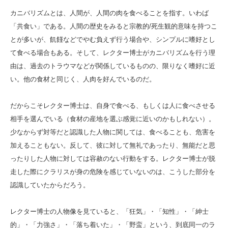
カニバリズムとは、人間が、人間の肉を食べることを指す。いわば
「共食い」である。人間の歴史をみると宗教的/死生観的意味を持つこ
とが多いが、飢饉などでやむ負えず行う場合や、シンプルに嗜好とし
て食べる場合もある。そして、レクター博士がカニバリズムを行う理
由は、過去のトラウマなどが関係しているものの、限りなく嗜好に近
い。他の食材と同じく、人肉を好んでいるのだ。
だからこそレクター博士は、自身で食べる、もしくは人に食べさせる
相手を選んでいる（食材の産地を選ぶ感覚に近いのかもしれない）。
少なからず対等だと認識した人物に関しては、食べることも、危害を
加えることもない。反して、彼に対して無礼であったり、無能だと思
ったりした人物に対しては容赦のない行動をする。レクター博士が脱
走した際にクラリスが身の危険を感じていないのは、こうした部分を
認識していたからだろう。
レクター博士の人物像を見ていると、「狂気」・「知性」・「紳士
的」・「力強さ」・「落ち着いた」・「野蛮」という、到底同一のラ