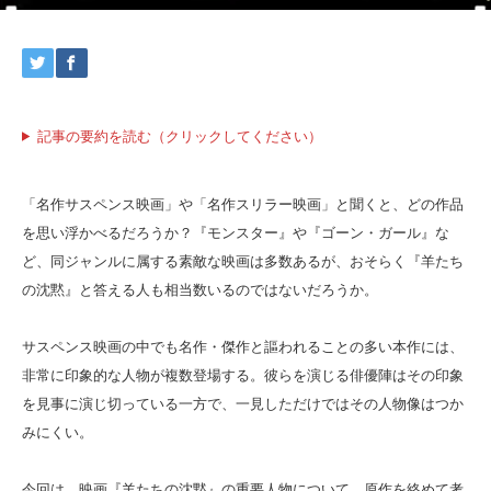
記事の要約を読む（クリックしてください）
「名作サスペンス映画」や「名作スリラー映画」と聞くと、どの作品
を思い浮かべるだろうか？『モンスター』や『ゴーン・ガール』な
ど、同ジャンルに属する素敵な映画は多数あるが、おそらく『羊たち
の沈黙』と答える人も相当数いるのではないだろうか。
サスペンス映画の中でも名作・傑作と謳われることの多い本作には、
非常に印象的な人物が複数登場する。彼らを演じる俳優陣はその印象
を見事に演じ切っている一方で、一見しただけではその人物像はつか
みにくい。
今回は、映画『羊たちの沈黙』の重要人物について、原作を絡めて考