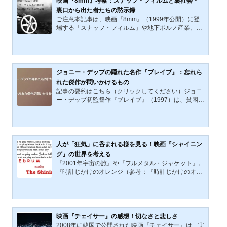
映画『8mm』考察：スナッフ・フィルムと裏社会・
裏口から出た者たちの黙示録
ご注意本記事は、映画『8mm』（1999年公開）に登
場する「スナッフ・フィルム」や地下ポルノ産業、実
際の暴力映像の流通問題を含む過激な描写と構造を考
察の対象としています。取り上げる内容には、性暴
力、殺人、拷問、精神的トラウマなどに関わる表現が
含まれます。こうした描写に心理的負担を感じる可能
性のある方は、閲覧をご遠慮いただくか、十分にご留
ジョニー・デップの隠れた名作『ブレイブ』：忘れら
意のうえお読みください。表の世界では、誰もが無垢
れた傑作が問いかけるもの
を演じ、誰もが罪を隠している。しかし一歩、地下へ
記事の要約はこちら（クリックしてください）ジョニ
と足を踏み入れたとき、そこには欲望と暴力が制度化
ー・デップ初監督作『ブレイブ』（1997）は、貧困と
された「裏の世界」が口...
犯罪に囚われたネイティブ・アメリカンの父ラファエ
ルが、家族のために命を売る契約を結び、最後の七日
間を生きる物語。マーロン・ブランド演じる富豪マッ
カーシーの死生観や、ラファエルが家族と向き合い遊
園地を作る姿が描かれる。貧困と尊厳、勇敢さと生死
人が「狂気」に呑まれる様を見る！映画『シャイニン
をめぐる普遍的なテーマは、現代アメリカの格差問題
グ』の世界を考える
とも呼応する。忘れられた傑作が投げかける問いを、
『2001年宇宙の旅』や『フルメタル・ジャケット』。
今改めて考えたい。（日々の生活の）状況は万事休す
『時計じかけのオレンジ（参考：『時計じかけのオレ
で先は見えない。...
ンジ』徹底解説と徹底考察）』や『博士の異常な愛
情』。多くの人が一度は聞いたことのあるであろうこ
れらの作品は、映画監督スタンリー・キューブリック
が手掛けた20世紀を代表する名作たちだ。そして、そ
んなキューブリック監督作品の中でも抜群の人気を誇
映画『チェイサー』の感想！切なさと悲しさ
るのが、ホラー映画の古典として名高い『シャイニン
2008年に韓国で公開された映画『チェイサー』は、実