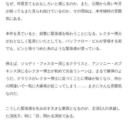
なぜ、何度見てもおもしろいと感じるのか。また、公開から長い年月
が経ってもまた見られ続けているのか。その理由は、本作独特の雰囲
気にある。
本作を見ていると、頻繁に緊張感を味わうことになる。レクター博士
がおとなしく監房にいたとしても、バッファロー・ビルが登場する前
でも、ピンと張りつめた糸のような緊張感が漂っている。
例えば、ジョディ・フォスター演じるクラリスと、アンソニー・ホプ
キンス演じるレクター博士が初めて出会うシーンは、まるで爆弾のよ
うだ。クラリスがレクター博士に近づくごとに導線が短くなり、何か
の間違いで一気に大爆発が起こってしまう……。まさにそんな雰囲気
なのだ。
こうした緊張感を生み出す大きな要因となるのが、主演2人の卓越し
た演技力、特に「目」関わる演技である。