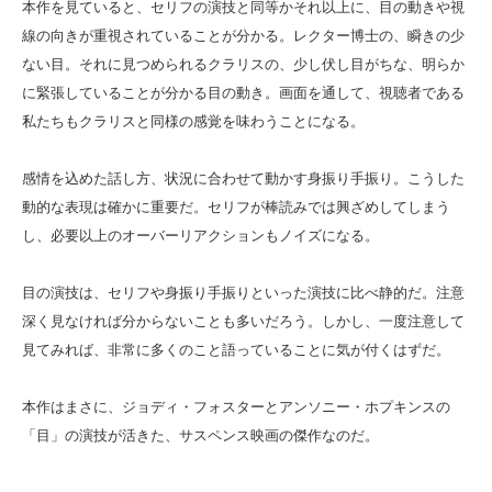
本作を見ていると、セリフの演技と同等かそれ以上に、目の動きや視
線の向きが重視されていることが分かる。レクター博士の、瞬きの少
ない目。それに見つめられるクラリスの、少し伏し目がちな、明らか
に緊張していることが分かる目の動き。画面を通して、視聴者である
私たちもクラリスと同様の感覚を味わうことになる。
感情を込めた話し方、状況に合わせて動かす身振り手振り。こうした
動的な表現は確かに重要だ。セリフが棒読みでは興ざめしてしまう
し、必要以上のオーバーリアクションもノイズになる。
目の演技は、セリフや身振り手振りといった演技に比べ静的だ。注意
深く見なければ分からないことも多いだろう。しかし、一度注意して
見てみれば、非常に多くのこと語っていることに気が付くはずだ。
本作はまさに、ジョディ・フォスターとアンソニー・ホプキンスの
「目」の演技が活きた、サスペンス映画の傑作なのだ。