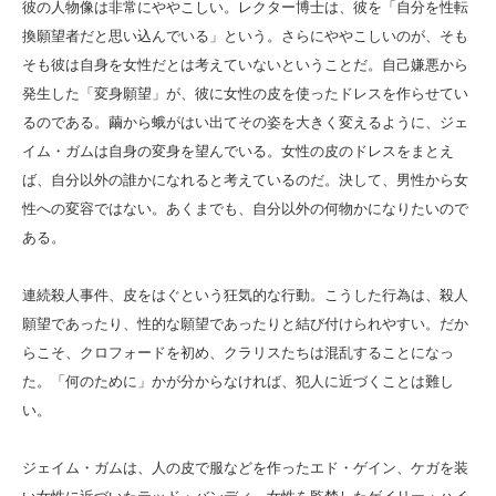
彼の人物像は非常にややこしい。レクター博士は、彼を「自分を性転
換願望者だと思い込んでいる」という。さらにややこしいのが、そも
そも彼は自身を女性だとは考えていないということだ。自己嫌悪から
発生した「変身願望」が、彼に女性の皮を使ったドレスを作らせてい
るのである。繭から蛾がはい出てその姿を大きく変えるように、ジェ
イム・ガムは自身の変身を望んでいる。女性の皮のドレスをまとえ
ば、自分以外の誰かになれると考えているのだ。決して、男性から女
性への変容ではない。あくまでも、自分以外の何物かになりたいので
ある。
連続殺人事件、皮をはぐという狂気的な行動。こうした行為は、殺人
願望であったり、性的な願望であったりと結び付けられやすい。だか
らこそ、クロフォードを初め、クラリスたちは混乱することになっ
た。「何のために」かが分からなければ、犯人に近づくことは難し
い。
ジェイム・ガムは、人の皮で服などを作ったエド・ゲイン、ケガを装