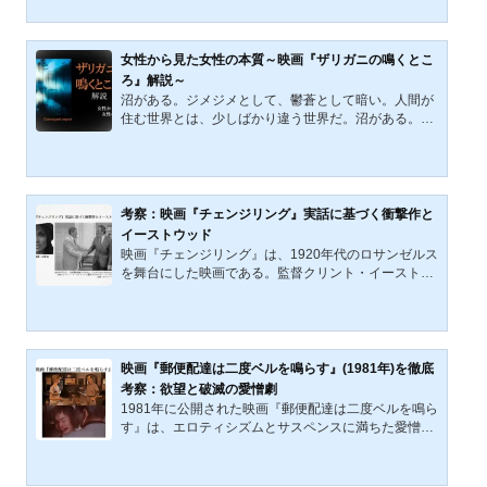
だろうか。映画『ブラック・スワン』では、過度の緊
張とプレッシャーに押しつぶされていく１人のバレエ
ダンサーが描かれている。何かと話題になった作品で
もあるため、聞いたことのある人も多いことだろう。
女性から見た女性の本質～映画『ザリガニの鳴くとこ
この記事では、本作を細かく解説していきたい。映画
ろ』解説～
『ブラック・スワン』の作品概要映画『ブラック・ス
沼がある。ジメジメとして、鬱蒼として暗い。人間が
ワン』は、2010年に公開されたスリラー映画である。
住む世界とは、少しばかり違う世界だ。沼がある。水
監督は、『ザ・ホエ...
を豊富に湛えた、生命に満ち溢れた世界だ。このよう
に、沼は相反する二つの顔を持っている。そして、今
回取り上げるのは、そんな沼（湿地帯）の風景を美し
く、神秘的に描いた映画『ザリガニの鳴くところ』で
ある。本作は沼地で生き抜いた女性を主人公としてい
考察：映画『チェンジリング』実話に基づく衝撃作と
る。そして、そんな主人公の描写は独特で、それでい
イーストウッド
て魅力的だ。 性別を一括りにして語ることが難しくな
映画『チェンジリング』は、1920年代のロサンゼルス
ってきた昨今だが、今回ばかりは「女性」という観点
を舞台にした映画である。監督クリント・イーストウ
を中心に、女性で...
ッド、主演アンジェリーナ・ジョリーの本作は、実際
の事件「ワインヴィル鶏小屋事件（ゴードン・ノース
コット事件）」と事件に関連する出来事と母の愛、19
20年代の米国社会と問題点を描いた非常に印象深い映
画である。主人公クリスティーン・コリンズ（アンジ
映画『郵便配達は二度ベルを鳴らす』(1981年)を徹底
ェリーナ・ジョリー）の勇気ある闘いは、親子に襲い
考察：欲望と破滅の愛憎劇
掛かった不条理と1920年代の米国社会、ロサンゼルス
1981年に公開された映画『郵便配達は二度ベルを鳴ら
警察（警察権力）の腐敗という重要な社会的問題との
す』は、エロティシズムとサスペンスに満ちた愛憎劇
闘いでもある。個...
として、多くの観客を魅了した。原作はジェームズ・
M・ケインの同名小説であり、禁断の愛と背徳の世界
を描くこの物語は、幾度も映画化されてきた文学的名