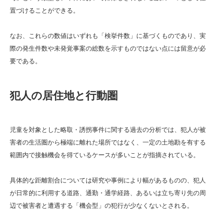
置づけることができる。
なお、これらの数値はいずれも「検挙件数」に基づくものであり、実
際の発生件数や未発覚事案の総数を示すものではない点には留意が必
要である。
犯人の居住地と行動圏
児童を対象とした略取・誘拐事件に関する過去の分析では、犯人が被
害者の生活圏から極端に離れた場所ではなく、一定の土地勘を有する
範囲内で接触機会を得ているケースが多いことが指摘されている。
具体的な距離割合については研究や事例により幅があるものの、犯人
が日常的に利用する道路、通勤・通学経路、あるいは立ち寄り先の周
辺で被害者と遭遇する「機会型」の犯行が少なくないとされる。