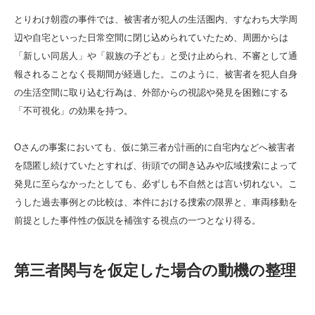
とりわけ朝霞の事件では、被害者が犯人の生活圏内、すなわち大学周
辺や自宅といった日常空間に閉じ込められていたため、周囲からは
「新しい同居人」や「親族の子ども」と受け止められ、不審として通
報されることなく長期間が経過した。このように、被害者を犯人自身
の生活空間に取り込む行為は、外部からの視認や発見を困難にする
「不可視化」の効果を持つ。
Oさんの事案においても、仮に第三者が計画的に自宅内などへ被害者
を隠匿し続けていたとすれば、街頭での聞き込みや広域捜索によって
発見に至らなかったとしても、必ずしも不自然とは言い切れない。こ
うした過去事例との比較は、本件における捜索の限界と、車両移動を
前提とした事件性の仮説を補強する視点の一つとなり得る。
第三者関与を仮定した場合の動機の整理