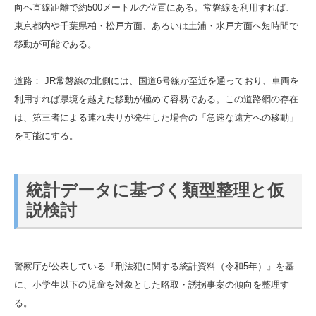
向へ直線距離で約500メートルの位置にある。常磐線を利用すれば、
東京都内や千葉県柏・松戸方面、あるいは土浦・水戸方面へ短時間で
移動が可能である。
道路： JR常磐線の北側には、国道6号線が至近を通っており、車両を
利用すれば県境を越えた移動が極めて容易である。この道路網の存在
は、第三者による連れ去りが発生した場合の「急速な遠方への移動」
を可能にする。
統計データに基づく類型整理と仮
説検討
警察庁が公表している『刑法犯に関する統計資料（令和5年）』を基
に、小学生以下の児童を対象とした略取・誘拐事案の傾向を整理す
る。