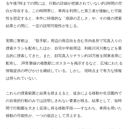
る午後7時までの間には、行動の詳細が把握されていない約1時間の空
白が存在する。この時間帯に、車両を利用した第三者が接触した可能
性を想定すると、本件に特徴的な「痕跡の乏しさ」や、その後の捜索
結果との間に、一定の説明可能性が生じる。
実際に警察は、『取手駅』周辺の商店街を含む市内各所で写真入りの
捜索チラシを配布したほか、自宅や学校周辺、利根川河川敷などを重
点的に捜索してきた。また、顔写真入りチラシ約10万枚を関東各県に
配布し、JR常磐線の複数駅にポスターを掲示するなど、広域にわたる
情報提供の呼びかけを継続している。しかし、現時点まで有力な情報
は得られていない。
これらの捜索範囲と結果を踏まえると、徒歩による移動や生活圏内で
の自発的行動のみでは説明しきれない要素が残る。結果として、短時
間で行動圏を大きく拡張し得る移動手段――すなわち、車両を用いた
移動の可能性が、一つの仮説として浮上する。