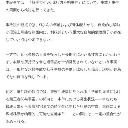
本記事では、『取手市小3女児行方不明事件』について、事故と事件
の両面から検討を行ってきた。
事故説の観点では、Oさんの年齢および身体能力から、自発的な移動
が理論上可能な範囲内に、利根川という重大な自然的危険因子が存在
していた点は否定できない。
一方で、延べ多数の人員を投入した長期間にわたる捜索にもかかわら
ず、衣服や所持品を含む遺留品が一切発見されていないという事実
は、一般的な水難事故や転落事故の事例と比較した場合、説明が容易
でない側面を残している。
他方、事件説の観点では、警察庁統計に見られる「学齢期児童におけ
る第三者関与事案」の傾向と、本件における発生状況――すなわち、
最終目撃から母親帰宅までの時間帯に生じた行動の空白、車両による
広域移動が物理的に可能な立地条件――との間には、一定の整合性が
認められる。