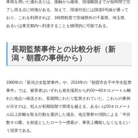
車両を用いた連れ去りは、接触から確保、現場離脱までが短時間で完
了し得る点に特徴がある。加えて、現場付近には国道6号線が通って
おり、これを利用すれば、1時間程度で茨城県外の千葉県、埼玉県、
あるいは東京都内へ到達することも物理的に可能である。
長期監禁事件との比較分析（新
潟・朝霞の事例から）
1990年の『新潟少女監禁事件』や、2014年の『朝霞市女子中学生監禁
事件』では、被害者はいずれも発生場所から約50〜60キロメートル離
れた地点へ移送され、長期間にわたり監禁されていた。これらの事例
が示すのは、犯人が初期段階で県境を越える、あるいは50キロメート
ル以上距離を取る行動を選択した場合、地元警察や消防による「半径
数キロ圏」を前提としたローラー捜索が、事実上機能しなくなるとい
う現実である。