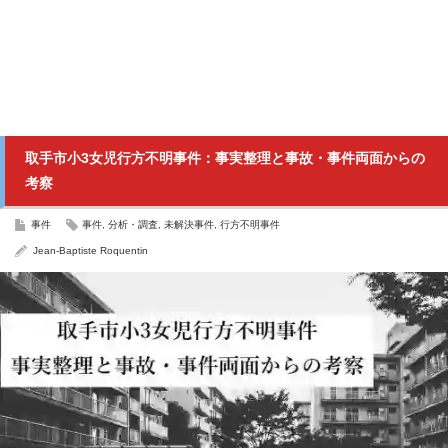
取手市小3女児行方不明事件：事実整理と事故・事件両面からの
考察
事件
事件
,
分析・調査
,
未解決事件
,
行方不明事件
Jean-Baptiste Roquentin