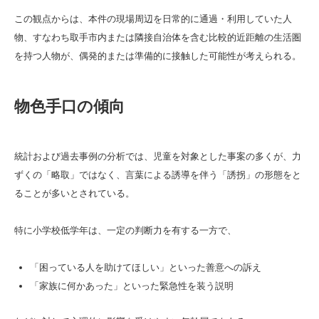
この観点からは、本件の現場周辺を日常的に通過・利用していた人
物、すなわち取手市内または隣接自治体を含む比較的近距離の生活圏
を持つ人物が、偶発的または準備的に接触した可能性が考えられる。
物色手口の傾向
統計および過去事例の分析では、児童を対象とした事案の多くが、力
ずくの「略取」ではなく、言葉による誘導を伴う「誘拐」の形態をと
ることが多いとされている。
特に小学校低学年は、一定の判断力を有する一方で、
「困っている人を助けてほしい」といった善意への訴え
「家族に何かあった」といった緊急性を装う説明