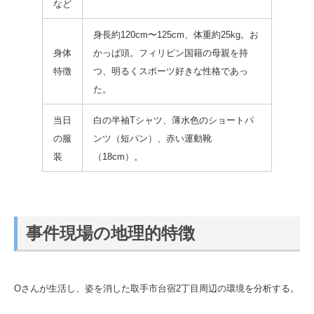
など
身長約120cm〜125cm、体重約25kg。お
身体
かっぱ頭。フィリピン国籍の母親を持
特徴
つ、明るくスポーツ好きな性格であっ
た。
当日
白の半袖Tシャツ、薄水色のショートパ
の服
ンツ（短パン）、赤い運動靴
装
（18cm）。
事件現場の地理的特徴
Oさんが生活し、姿を消した取手市台宿2丁目周辺の環境を分析する。