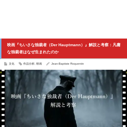
映画『ちいさな独裁者（Der Hauptmann）』解説と考察：凡庸
な独裁者はなぜ生まれたのか
文化
作品分析
,
映画
Jean-Baptiste Roquentin