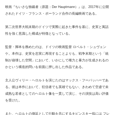
映画『ちいさな独裁者（原題：Der Hauptmann）』は、2017年に公開
されたドイツ・フランス・ポーランド合作の長編映画である。
第二次世界大戦末期のドイツで実際に起きた事件を基に、史実と寓話
性を強く意識した構成が特徴となっている。
監督・脚本を務めたのは、ドイツの映画監督 ロベルト・シュヴェン
ケ。本作は、史実を忠実に再現することよりも、戦争末期という「統
制が崩壊した空間」において、いかにして権力と暴力が生成されるの
かという構造的問いを前面に押し出した作品である。
主人公ヴィリー・ヘロルトを演じたのはマックス・フーバッハーであ
る。彼は本作において、狂信者でも英雄でもない、きわめて空虚で未
成熟な若者としてのヘロルト像を一貫して演じ、その演技は高い評価
を受けた。
また、ヘロルトの側近として行動を共にするキピンスキー役には フレ