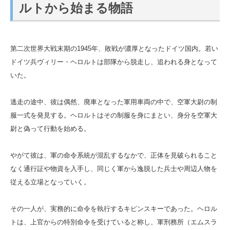
ルトから始まる物語
第二次世界大戦末期の1945年、敗戦が濃厚となったドイツ国内。若い
ドイツ兵ヴィリー・ヘロルトは部隊から脱走し、追われる身となって
いた。
逃走の途中、彼は偶然、廃車となった軍用車両の中で、空軍大尉の制
服一式を発見する。ヘロルトはその制服を身にまとい、身分を空軍大
尉と偽って行動を始める。
やがて彼は、軍の命令系統が混乱するなかで、正体を見破られること
なく通行証や物資を入手し、同じく軍から逸脱した兵士や周辺人物を
従える立場となっていく。
その一人が、実務的に命令を執行するキピンスキーであった。ヘロル
トは、上官からの特別命令を受けていると称し、軍刑務所（エムスラ