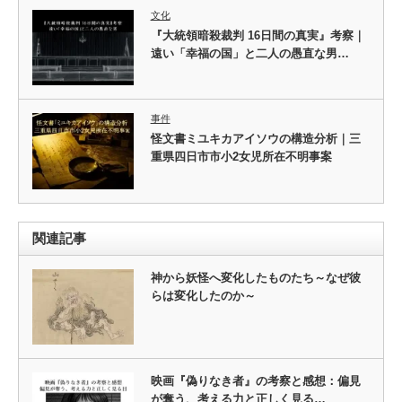
文化
『大統領暗殺裁判 16日間の真実』考察｜
遠い「幸福の国」と二人の愚直な男…
事件
怪文書ミユキカアイソウの構造分析｜三
重県四日市市小2女児所在不明事案
関連記事
神から妖怪へ変化したものたち～なぜ彼
らは変化したのか～
映画『偽りなき者』の考察と感想：偏見
が奪う、考える力と正しく見る…