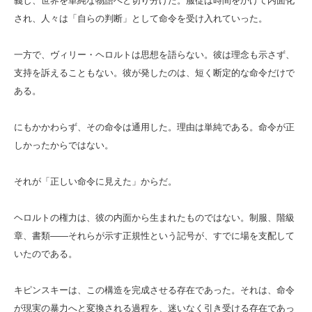
義し、世界を単純な物語へと切り分けた。服従は時間をかけて内面化
され、人々は「自らの判断」として命令を受け入れていった。
一方で、ヴィリー・ヘロルトは思想を語らない。彼は理念も示さず、
支持を訴えることもない。彼が発したのは、短く断定的な命令だけで
ある。
にもかかわらず、その命令は通用した。理由は単純である。命令が正
しかったからではない。
それが「正しい命令に見えた」からだ。
ヘロルトの権力は、彼の内面から生まれたものではない。制服、階級
章、書類――それらが示す正規性という記号が、すでに場を支配して
いたのである。
キピンスキーは、この構造を完成させる存在であった。それは、命令
が現実の暴力へと変換される過程を、迷いなく引き受ける存在であっ