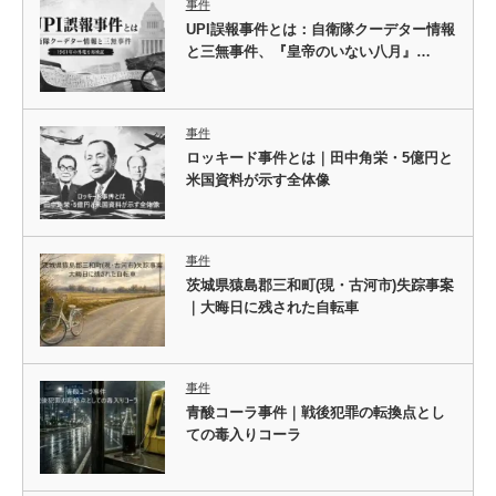
事件
UPI誤報事件とは：自衛隊クーデター情報
と三無事件、『皇帝のいない八月』…
事件
ロッキード事件とは｜田中角栄・5億円と
米国資料が示す全体像
事件
茨城県猿島郡三和町(現・古河市)失踪事案
｜大晦日に残された自転車
事件
青酸コーラ事件｜戦後犯罪の転換点とし
ての毒入りコーラ