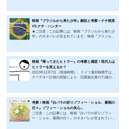
of Saul）』本作はナチ支配下のポーランドに建てられ
アウシュヴィッツ絶滅収容所のゾンダーコマンド（特
別労務隊）サウルと1944年10月7日のゾンダーコマン
ド反乱を描いた2015年のハンガリー映画である。意図
的にピントを外した映像とサウルを追うようなカメラ
映画『ブラジルから来た少年』解説と考察～ナチ残党
ワークや35ミリフィルムを使用した映像は、絶滅収容
VS.ナチ・ハンター
所のなかの死と暴力、人間の尊厳を完全否定した非人
★ご注意：この記事には、映画『ブラジルから来た少
道的な日常風景をドキュメンタリー的に描いていると
年』のネタバレが含まれています。映画『ブラジルか
もいえるだろう。 ...
ら来た少年』概要1979年4月に開催された第51回アカ
デミー賞で主演男優賞、音楽賞など3部門にノミネー
トされた映画『ブラジルから来た少年（The Boys fro
m Brazil）1978年公開』。1967年に出版され原作小説
の著者は、傑作ミステリー『死の接吻（A Kiss Before
映画『帰ってきたヒトラー』の考察と感想！現代人は
Dying）』や1968年に映画化された『ローズマリーの
ヒトラーを笑えるか？
赤ちゃん（Rosemary's Baby）』などのアイラ・レヴ
2022年12月7日（現地時間）、ドイツ連邦検察庁は、
ィン（1929年8月27日－2007年11月12日）。監督は
クーデター計画の容疑により、旧貴族出身の71歳の
『猿の惑星（1967）...
男、極右政党関係者、Qアノン信奉者、元軍人らを含
む21名を逮捕したと報じられた（参照：BBC NEWS J
APAN「ドイツ、クーデター計画容疑で25人逮捕」20
22年12月7日配信）。この報道から想起されるのは、
かつてアドルフ・ヒトラーが主導した「ミュンヘン一
考察！映画『白バラの祈りゾフィー・ショル、最期の
揆」（1923年）と、現代ドイツにヒトラーが復活する
日々』ゾフィー・ショルの良心...
という設定の風刺映画『帰ってきたヒトラー』（2016
ご注意：この記事には、映画『白バラの祈りゾフィ
年日本公開）である。映画『帰ってきたヒトラー』と
ー・ショル、最期の日々』のネタバレが含まれていま
は何か本作『帰ってきたヒト...
す。2006年に日本公開された『白バラの祈りゾフィ
ー・ショル、最期の日々』は、白バラ運動（ナチ抵抗