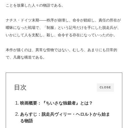
ことを放棄した人々の物語である。
ナチス・ドイツ末期――秩序が崩壊し、命令が錯綜し、責任の所在が
曖昧になった戦場で、「制服」という記号だけを手にした脱走兵が、
いかにして人を支配し、殺し、命令する存在になっていったのか。
本作が描くのは、異常な怪物ではない。むしろ、あまりにも日常的
で、凡庸な構造である。
目次
CLOSE
映画概要：『ちいさな独裁者』とは？
あらすじ：脱走兵ヴィリー・ヘロルトから始ま
る物語