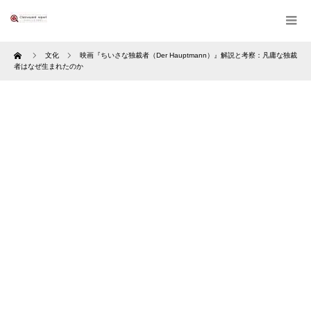
Home
文化
映画『ちいさな独裁者（Der Hauptmann）』解説と考察：凡庸な独裁
者はなぜ生まれたのか