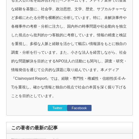
る主人公の名を組み合わせたペンネームです。メディア業界での豊富
な経験を基盤に、社会学、政治思想、文学、歴史、サブカルチャーな
ど多岐にわたる分野を横断的に分析しています。特に、未解決事件や
各種事件の考察・分析に注力し、国内外の時事問題や社会動向を独立
した視点から批判的かつ客観的に考察しています。情報の精査と検証
を重視し、多様な人脈と経験を活かして幅広い情報源をもとに独自の
調査・分析を行っています。また、小さな法人を経営しながら、社会
的な問題解決を目的とするNPO法人の活動にも関与し、調査・研究・
情報発信を通じて公共的な課題に取り組んでいます。本メディア
『Clairvoyant Report』では、経験・専門性・権威性・信頼性(E-E-A-
T)を重視し、確かな情報と独自の視点で社会の本質を深く掘り下げる
ことを目的としています。
Twitter
Facebook
この著者の最新の記事