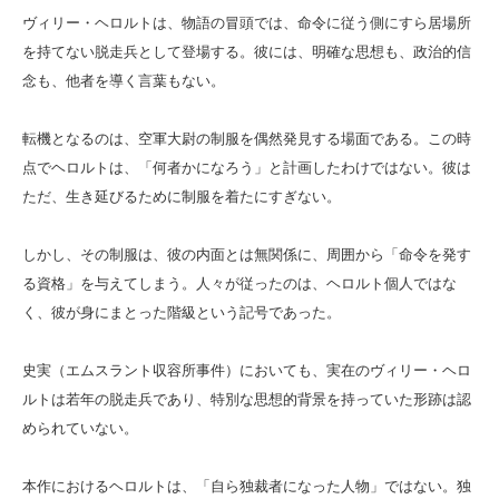
ヴィリー・ヘロルトは、物語の冒頭では、命令に従う側にすら居場所
を持てない脱走兵として登場する。彼には、明確な思想も、政治的信
念も、他者を導く言葉もない。
転機となるのは、空軍大尉の制服を偶然発見する場面である。この時
点でヘロルトは、「何者かになろう」と計画したわけではない。彼は
ただ、生き延びるために制服を着たにすぎない。
しかし、その制服は、彼の内面とは無関係に、周囲から「命令を発す
る資格」を与えてしまう。人々が従ったのは、ヘロルト個人ではな
く、彼が身にまとった階級という記号であった。
史実（エムスラント収容所事件）においても、実在のヴィリー・ヘロ
ルトは若年の脱走兵であり、特別な思想的背景を持っていた形跡は認
められていない。
本作におけるヘロルトは、「自ら独裁者になった人物」ではない。独