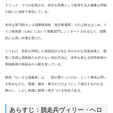
デリック・ラウが起用され、命令を実務として処理する人物像を抑制
の効いた演技で表現している。
本作は第70回カンヌ国際映画祭「批評家週間」での上映をはじめ、ド
イツ映画賞（Lola）において複数部門にノミネートされるなど、国際
的にも高い評価を受けた。
とりわけ、色彩を抑制した画面設計が生む冷ややかな視覚効果と、観
客に安易な感情移入を許さない演出手法は、本作を単なる戦争映画や
実録映画の枠組みから解き放っている。
映画『ちいさな独裁者』は、「誰が悪だったのか」という単純な問い
を拒みながら、権威・服従・暴力がどのようにして成立するのかを、
静かに、しかし執拗に観客へ突きつける作品である。
あらすじ：脱走兵ヴィリー・ヘロ