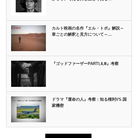
カルト映画の名作『エル・トポ』解説～
章ごとの解釈と見方について～…
『ゴッドファーザーPARTⅠ,Ⅱ,Ⅲ』考察
ドラマ『運命の人』考察：知る権利VS.国
家機密