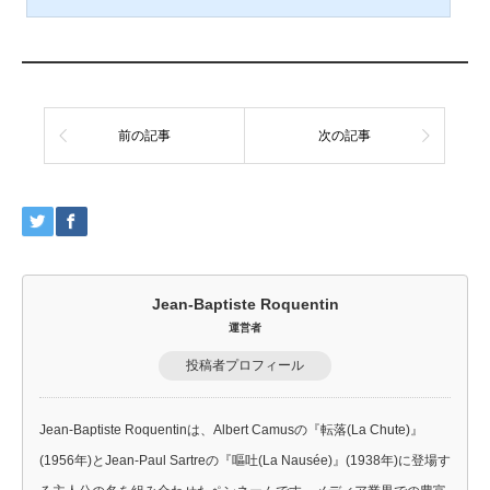
運動）の実行者として兄とともにゲシュタポに逮捕さ
れ、21歳の若さでギロチンの露と消えたゾフィー・シ
ョルの最後の6日間（1943年2月17日から2月22日）
を描いた映画である。ミュンヘン大学の女子大学生ゾ
フィー・ショルは、兄ハンス・ショルらと伴にナチ政
権を批判するビラを撒いた。ナチの法により逮捕され
れば、極刑（死刑）の可能...
前の記事
次の記事
Jean-Baptiste Roquentin
運営者
投稿者プロフィール
Jean-Baptiste Roquentinは、Albert Camusの『転落(La Chute)』
(1956年)とJean-Paul Sartreの『嘔吐(La Nausée)』(1938年)に登場す