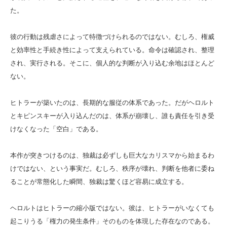
た。
彼の行動は残虐さによって特徴づけられるのではない。むしろ、権威
と効率性と手続き性によって支えられている。命令は確認され、整理
され、実行される。そこに、個人的な判断が入り込む余地はほとんど
ない。
ヒトラーが築いたのは、長期的な服従の体系であった。だがヘロルト
とキピンスキーが入り込んだのは、体系が崩壊し、誰も責任を引き受
けなくなった「空白」である。
本作が突きつけるのは、独裁は必ずしも巨大なカリスマから始まるわ
けではない、という事実だ。むしろ、秩序が壊れ、判断を他者に委ね
ることが常態化した瞬間、独裁は驚くほど容易に成立する。
ヘロルトはヒトラーの縮小版ではない。彼は、ヒトラーがいなくても
起こりうる「権力の発生条件」そのものを体現した存在なのである。