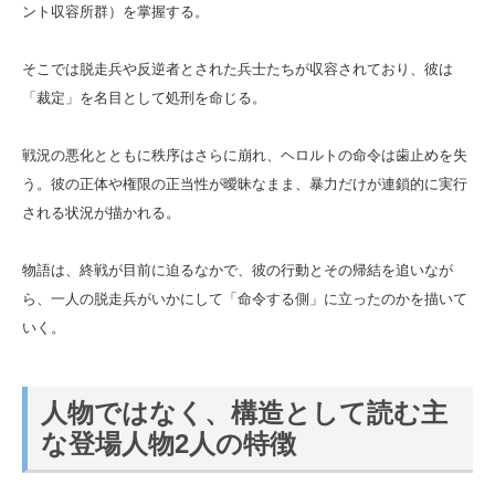
ント収容所群）を掌握する。
そこでは脱走兵や反逆者とされた兵士たちが収容されており、彼は
「裁定」を名目として処刑を命じる。
戦況の悪化とともに秩序はさらに崩れ、ヘロルトの命令は歯止めを失
う。彼の正体や権限の正当性が曖昧なまま、暴力だけが連鎖的に実行
される状況が描かれる。
物語は、終戦が目前に迫るなかで、彼の行動とその帰結を追いなが
ら、一人の脱走兵がいかにして「命令する側」に立ったのかを描いて
いく。
人物ではなく、構造として読む主
な登場人物2人の特徴