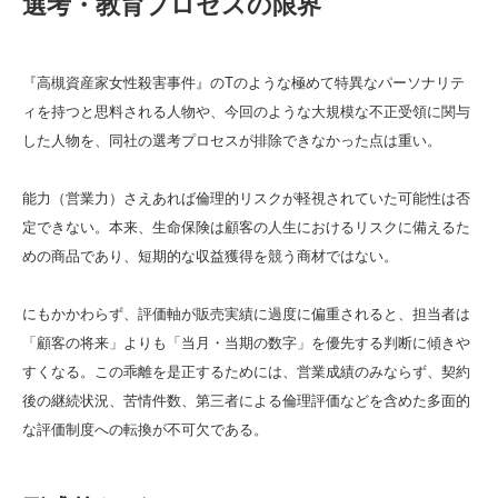
選考・教育プロセスの限界
『高槻資産家女性殺害事件』のTのような極めて特異なパーソナリテ
ィを持つと思料される人物や、今回のような大規模な不正受領に関与
した人物を、同社の選考プロセスが排除できなかった点は重い。
能力（営業力）さえあれば倫理的リスクが軽視されていた可能性は否
定できない。本来、生命保険は顧客の人生におけるリスクに備えるた
めの商品であり、短期的な収益獲得を競う商材ではない。
にもかかわらず、評価軸が販売実績に過度に偏重されると、担当者は
「顧客の将来」よりも「当月・当期の数字」を優先する判断に傾きや
すくなる。この乖離を是正するためには、営業成績のみならず、契約
後の継続状況、苦情件数、第三者による倫理評価などを含めた多面的
な評価制度への転換が不可欠である。