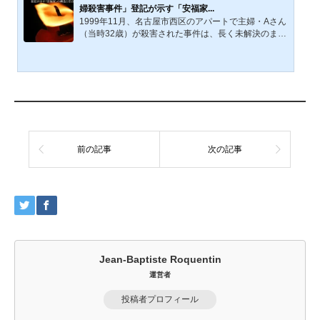
しかし、その整理は、子どもたちがなぜ命を落とさな
婦殺害事件」登記が示す「安福家...
ければならなかったのかという問いに、十分に答える
1999年11月、名古屋市西区のアパートで主婦・Aさん
ものではなかった。4日後、その前提は大きく揺ら
（当時32歳）が殺害された事件は、長く未解決のまま
ぐ。母親が密かに借りて...
「時の止まった事件」と呼ばれてきた。そして2025年
10月31日、愛知県警は安福久美子容疑者（69歳）を
殺人容疑で逮捕した。発生から26年――事件の長い沈
黙が、ついに破られた。逮捕の報道を機に浮かび上が
ったのは、安福家の登記記録に刻まれた「家族の軌
跡」である。そこには、転居・相続・地縁といった生
活の断片が、事件の構造と社会の「空白」を静かに映
し出している。登記簿が映し出す家族の構造、そして
西三河に広がる生活圏の符...
前の記事
次の記事
Jean-Baptiste Roquentin
運営者
投稿者プロフィール