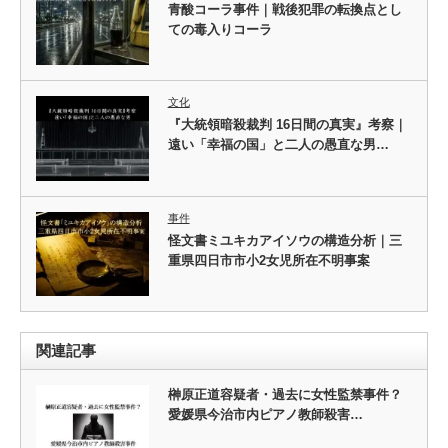
青酸コーラ事件｜戦後犯罪の転換点とし
ての毒入りコーラ
文化
『大統領暗殺裁判 16日間の真実』考察｜
遠い「幸福の国」と二人の愚直な男…
事件
怪文書ミユキカアイソウの構造分析｜三
重県四日市市小2女児所在不明事案
関連記事
榊原正道容疑者・過去に女性監禁事件？
愛媛県今治市内ピアノ教師殺害…