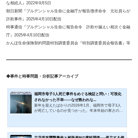
な相続人』2022年9月5日
朝日新聞『プルデンシャル生命に金融庁が報告徴求命令 元社員らが
詐欺事件』2025年4月10日配信
時事通信『プルデンシャル生命に報告命令 詐欺や漏えい相次ぐ金融
庁』2025年4月10日配信
かんぽ生命保険契約問題特別調査委員会『特別調査委員会報告書』等
◆事件と時事問題・分析記事アーカイブ
福岡市母子3人死亡事件をめぐる検証と問い：可視化
されなかった不幸――なぜ救われな...
新年を迎えたばかりの2026年1月、福岡市で母子3人
が死亡しているのが見つかった。年末年始の寒さの中
で、人々の幸福や日常が可視化される一方、この3人
の不幸は、なぜ社会の視野からこぼれ落ちていたの
か。事件発覚後、SNS上では「生活保護の申請を却下
されたことが原因で心中に至った」といった趣旨の情
報が急速に拡散した。しかし福岡市は、これらの情報
立花党首襲撃事件と被疑者Mの素性調査──孤立する個