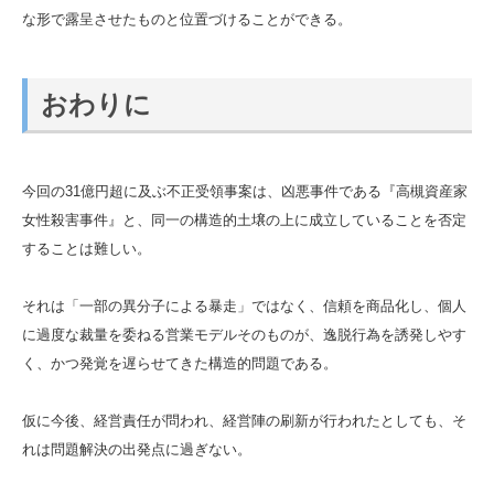
な形で露呈させたものと位置づけることができる。
おわりに
今回の31億円超に及ぶ不正受領事案は、凶悪事件である『高槻資産家
女性殺害事件』と、同一の構造的土壌の上に成立していることを否定
することは難しい。
それは「一部の異分子による暴走」ではなく、信頼を商品化し、個人
に過度な裁量を委ねる営業モデルそのものが、逸脱行為を誘発しやす
く、かつ発覚を遅らせてきた構造的問題である。
仮に今後、経営責任が問われ、経営陣の刷新が行われたとしても、そ
れは問題解決の出発点に過ぎない。