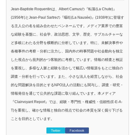
Jean-Baptiste Roquentinは、Albert Camusの『転落(La Chute)』
(1956年)とJean-Paul Sartreの『嘔吐(La Nausée)』(1938年)に登場す
る主人公の名を組み合わせたペンネームです。メディア業界での豊富
な経験を基盤に、社会学、政治思想、文学、歴史、サブカルチャーな
ど多岐にわたる分野を横断的に分析しています。特に、未解決事件や
各種事件の考察・分析に注力し、国内外の時事問題や社会動向を独立
した視点から批判的かつ客観的に考察しています。情報の精査と検証
を重視し、多様な人脈と経験を活かして幅広い情報源をもとに独自の
調査・分析を行っています。また、小さな法人を経営しながら、社会
的な問題解決を目的とするNPO法人の活動にも関与し、調査・研究・
情報発信を通じて公共的な課題に取り組んでいます。本メディア
『Clairvoyant Report』では、経験・専門性・権威性・信頼性(E-E-A-
T)を重視し、確かな情報と独自の視点で社会の本質を深く掘り下げる
ことを目的としています。
Twitter
Facebook