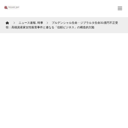
Home
ニュース速報
,
時事
プルデンシャル生命・ジブラルタ生命31億円不正受
領：高槻資産家女性殺害事件と連なる「信頼ビジネス」の構造的欠陥