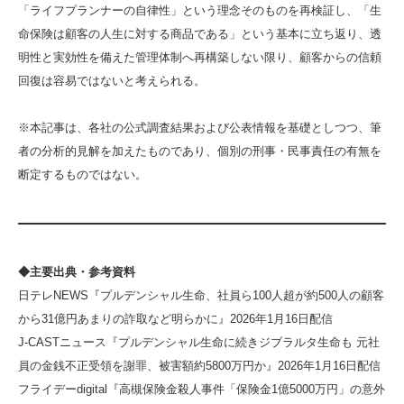
「ライフプランナーの自律性」という理念そのものを再検証し、「生
命保険は顧客の人生に対する商品である」という基本に立ち返り、透
明性と実効性を備えた管理体制へ再構築しない限り、顧客からの信頼
回復は容易ではないと考えられる。
※本記事は、各社の公式調査結果および公表情報を基礎としつつ、筆
者の分析的見解を加えたものであり、個別の刑事・民事責任の有無を
断定するものではない。
◆主要出典・参考資料
日テレNEWS『プルデンシャル生命、社員ら100人超が約500人の顧客
から31億円あまりの詐取など明らかに』2026年1月16日配信
J-CASTニュース『プルデンシャル生命に続きジブラルタ生命も 元社
員の金銭不正受領を謝罪、被害額約5800万円か』2026年1月16日配信
フライデーdigital『高槻保険金殺人事件「保険金1億5000万円」の意外