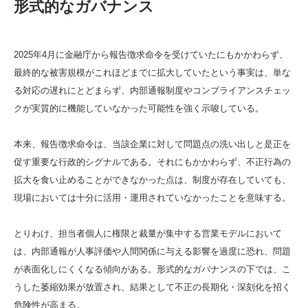
形式的なガバナンス
2025年4月に金融庁から報告徴求命令を受けていたにもかかわらず、
最終的な被害規模がこれほどまでに拡大していたという事実は、単な
る対応の遅れにとどまらず、内部通報制度やコンプライアンスチェッ
クが実質的に機能していなかった可能性を強く示唆している。
本来、報告徴求命令は、当該企業に対して問題点の洗い出しと是正を
促す重要な行政的シグナルである。それにもかかわらず、不正行為の
拡大を食い止めることができなかった点は、制度が存在していても、
現場においては十分に活用・運用されていなかったことを意味する。
とりわけ、担当者個人に権限と裁量が集中する営業モデルにおいて
は、内部通報が人事評価や人間関係に与える影響を過度に恐れ、問題
が表面化しにくくなる傾向がある。形式的なガバナンスの下では、こ
うした萎縮効果が放置され、結果として不正の長期化・深刻化を招く
危険性が高まる。