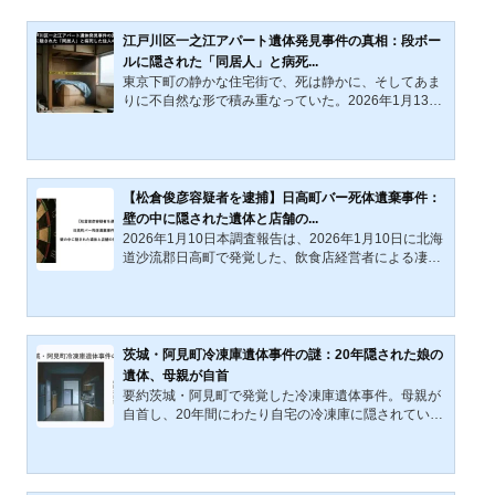
の背後で制度が何に反応したのかを考える。本稿が問
うのは、バンクシーの正体そのものではない。問われ
江戸川区一之江アパート遺体発見事件の真相：段ボー
ているのは、匿名のま...
ルに隠された「同居人」と病死...
東京下町の静かな住宅街で、死は静かに、そしてあま
りに不自然な形で積み重なっていた。2026年1月13
日、東京・江戸川区の一角にある古いアパートで、押
し入れの奥に隠されていた「第二の死」が発見され
た。数ヶ月前に病死した住人と、その傍らで段ボール
に詰められ、ビニール袋に包まれて「梱包」されてい
た遺体。なぜこの密室で二つの命は消え、そしてなぜ
【松倉俊彦容疑者を逮捕】日高町バー死体遺棄事件：
一方は「残置物」のような姿で放置され続けたのか。
壁の中に隠された遺体と店舗の...
本記事では、事件の凄惨な舞台裏と、現代社会が抱え
2026年1月10日本調査報告は、2026年1月10日に北海
る身元保証制度の歪み、そして真相究明を阻む「法的
道沙流郡日高町で発覚した、飲食店経営者による凄惨
な壁」について考察する...
な死体遺棄事件について詳述するものである。行方不
明届が出されていた20代女性が、飲食店内の壁の中か
ら変わり果てた姿で発見されるという異常な事態は、
地域社会のみならず全国に大きな衝撃を与えた。公開
情報を基に事件の全容と被疑者、店舗の状況、そして
茨城・阿見町冷凍庫遺体事件の謎：20年隠された娘の
今後の捜査の焦点について論じる。事件の時系列チャ
遺体、母親が自首
ート（2025年12月～2026年1月）日付・曜日出来事
要約茨城・阿見町で発覚した冷凍庫遺体事件。母親が
状況2025/12/31（水）被害女性の所在が不明（事件発
自首し、20年間にわたり自宅の冷凍庫に隠されていた
生の可能性）この頃、松...
娘の遺体が発見された。司法解剖では絞殺と殴打痕が
確認され、警察は殺人容疑も視野に捜査を進めてい
る。本事件は、夫の死後に明らかになった経緯や、夫
が真相を知っていたのかという謎が焦点となる。本記