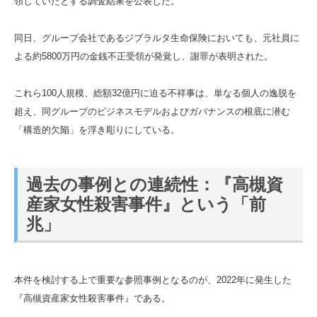
領していたとする調査結果を公表した。
同日、グループ会社であるジブラルタ生命保険においても、元社員に
よる約5800万円の金銭不正受領が発覚し、謝罪が表明された。
これら100人規模、総額32億円に迫る不祥事は、単なる個人の逸脱を
超え、同グループのビジネスモデルおよびガバナンスの根底に潜む
「構造的欠陥」を浮き彫りにしている。
過去の事例との連続性：『高槻資
産家女性殺害事件』という「前
兆」
本件を検討する上で重要な参照事例となるのが、2022年に発生した
『高槻資産家女性殺害事件』である。