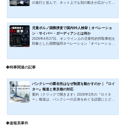
後、殺人罪などの罪により2015（平成27）年に死刑
の進行と並んで、ネット上でも別の動きが広がってい
が確定していた。それから約一...
た。問題は、未確認情報が散発したことではない。警
察や報道が出した断片に、示唆、肩書、属性語、生成
画像が重ねられ、未確定の領域が、すでに輪郭を持つ
事実のように扱われていったことである。本稿が見る
のは、その変質の経路である。事件概要｜確認事項と
児童ポルノ国際捜査で国内99人検挙｜オペレーショ
時間差本稿では、被害児童をB、逮捕された養父をA、
ン・サイバー・ガーディアンとは何か
元捜査関係者を名乗る発信者群をCと表記する。京都
2026年4月27日、オンライン上の児童性的搾取事犯を
府警は、確認できた事項を段階的に出していた。だ
対象とした国際協同オペレーション「オペレーショ
が、その確認が積み上...
ン・サイバー・ガーディアン」の結果が報じられた。
国際協同オペレーションでは、参加国・地域の警察が
同じ犯罪類型を対象に、同じ時期に集中的に捜査す
る。国外で把握された端緒や関連情報は参加国間で共
◆時事関連の記事
有され、捜索差押えや検挙はそれぞれの法制度に基づ
いて行われる。日本国内では、14歳から72歳までの男
女99人が摘発された。学校、家庭、職場、SNS、ファ
イル共有環境、そして国境を越える共有経路の中で、
バンクシーの匿名性はなぜ制度を動かすのか｜『ロイ
児童性的搾取画像は流通...
ター』報道と東京都の対応
要約（クリックで開きます）2026年3月の『ロイタ
ー』報道は、バンクシーの正体をめぐる話題にとどま
らず、匿名性それ自体が作品の意味と市場価値を支え
る条件として機能してきたことを示した。他方、2019
年に東京都が『日の出駅』近くの防潮扉を取り外して
保管した対応も、同じ問題を映し出している。無名の
◆速報系事件
落書きは消されるのに、バンクシーの可能性が生じた
瞬間、それは保全の対象へ変わる。本稿は、その反転