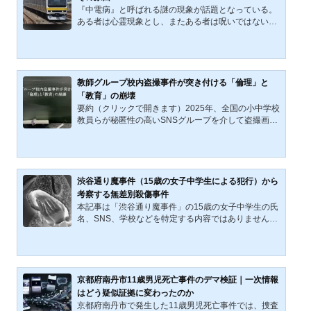
どこに疑義が残るのか。個別の争点を確認しながら、
『中電病』と呼ばれる謎の現象が話題となっている。
日本の刑事司法が抱える問題を読み直すための基礎資
ある者は心霊現象とし、またある者は呪いではないか
料として再構成し...
と考える。さらに、その原因についても、ストレス説
から電磁波攻撃説まで玉石混交の議論が飛び交ってい
る。本記事では、この原因不明の不可解な現象――
『中電病』の謎に迫る。『中電病』とは何か？ 原因と
研究の現状2021年以降、JR東日本の中央・総武線各
教師グループ校内盗撮事件が突き付ける「倫理」と
駅停車（三鷹～千葉間）において、運転士の突発的な
「教育」の崩壊
意識障害が頻発している。この現象は、中野電車区
要約（クリックで開きます）2025年、全国の小中学校
（現・中野統括センター中野南乗務ユニット）に所属
教員らが秘匿性の高いSNSグループを介して盗撮画像
する運転士に限定的に発生...
を共有していた事件が発覚した。名古屋での逮捕を端
緒に、横浜や北海道へと広がり、複数人が逮捕・起訴
されている。匿名性を利用した組織化は「闇バイト」
にも類似し、教育現場の規範意識の崩壊を示す。政
府・警察・教育委員会は再発防止に乗り出すが、教育
渋谷通り魔事件（15歳の女子中学生による犯行）から
の本質である「倫理の涵養」と管理強化の狭間で揺れ
考察する無差別殺傷事件
ている。2025年9月18〜19日、北海道千歳市内の中学
本記事は「渋谷通り魔事件」の15歳の女子中学生の氏
校に勤務する北広島市在住の教員・T容疑者（41）
名、SNS、学校などを特定する内容ではありません。
が、性的姿態撮影処罰法違...
本記事は頻発する「無差別殺傷事件」に関する考察記
事です。渋谷通り魔事件の概要2022（令和4）年7月2
6日、加藤智大死刑囚（39歳）の死刑が執行された。
加藤智大元死刑囚（事件当時25歳）は、2008（平成2
0）年6月8日、休日の（東京都）秋葉原の歩行者天国
京都府南丹市11歳男児死亡事件のデマ検証｜一次情報
で発生した無差別殺傷事件「秋葉原無差別殺傷事件
はどう疑似証拠に変わったのか
（死亡7人、負傷10人）」で現行犯逮捕され、その
京都府南丹市で発生した11歳男児死亡事件では、捜査