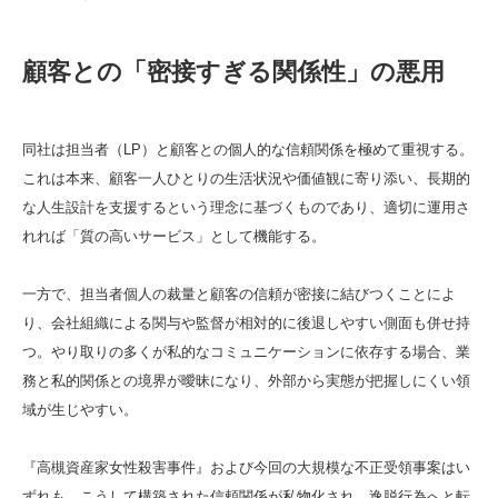
顧客との「密接すぎる関係性」の悪用
同社は担当者（LP）と顧客との個人的な信頼関係を極めて重視する。
これは本来、顧客一人ひとりの生活状況や価値観に寄り添い、長期的
な人生設計を支援するという理念に基づくものであり、適切に運用さ
れれば「質の高いサービス」として機能する。
一方で、担当者個人の裁量と顧客の信頼が密接に結びつくことによ
り、会社組織による関与や監督が相対的に後退しやすい側面も併せ持
つ。やり取りの多くが私的なコミュニケーションに依存する場合、業
務と私的関係との境界が曖昧になり、外部から実態が把握しにくい領
域が生じやすい。
『高槻資産家女性殺害事件』および今回の大規模な不正受領事案はい
ずれも、こうして構築された信頼関係が私物化され、逸脱行為へと転