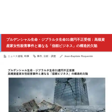
プルデンシャル生命・ジブラルタ生命31億円不正受領：高槻資
産家女性殺害事件と連なる「信頼ビジネス」の構造的欠陥
ニュース速報
,
時事
事件
,
分析・調査
Jean-Baptiste Roquentin