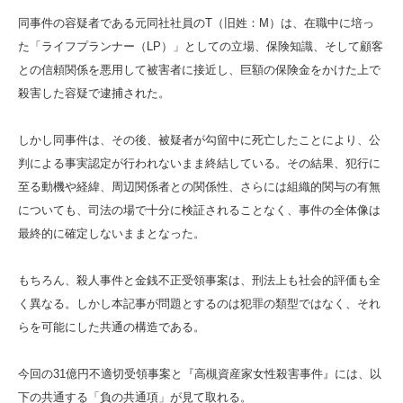
同事件の容疑者である元同社社員のT（旧姓：M）は、在職中に培っ
た「ライフプランナー（LP）」としての立場、保険知識、そして顧客
との信頼関係を悪用して被害者に接近し、巨額の保険金をかけた上で
殺害した容疑で逮捕された。
しかし同事件は、その後、被疑者が勾留中に死亡したことにより、公
判による事実認定が行われないまま終結している。その結果、犯行に
至る動機や経緯、周辺関係者との関係性、さらには組織的関与の有無
についても、司法の場で十分に検証されることなく、事件の全体像は
最終的に確定しないままとなった。
もちろん、殺人事件と金銭不正受領事案は、刑法上も社会的評価も全
く異なる。しかし本記事が問題とするのは犯罪の類型ではなく、それ
らを可能にした共通の構造である。
今回の31億円不適切受領事案と『高槻資産家女性殺害事件』には、以
下の共通する「負の共通項」が見て取れる。