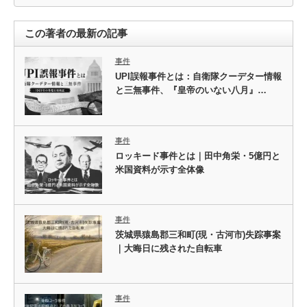
この著者の最新の記事
事件
UPI誤報事件とは：自衛隊クーデター情報
と三無事件、『皇帝のいない八月』…
事件
ロッキード事件とは｜田中角栄・5億円と
米国資料が示す全体像
事件
茨城県猿島郡三和町(現・古河市)失踪事案
｜大晦日に残された自転車
事件