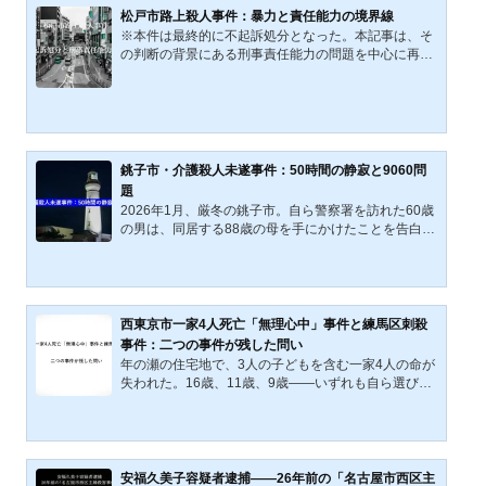
事は、事件を長期にわたり不可視化させた要因を、孤
松戸市路上殺人事件：暴力と責任能力の境界線
立した家族関係と親族との断絶に求めるものである。
※本件は最終的に不起訴処分となった。本記事は、そ
茨城県阿見町で、約20年間にわたり娘の遺体を自宅の
の判断の背景にある刑事責任能力の問題を中心に再整
冷凍庫に遺棄していたとして、母親（75歳）が死体遺
理するものである。2025年11月に松戸市で発生した
棄の疑いで逮捕され...
路上刺殺事件は、同日に起きた別件暴行事件との関連
が指摘され、A（当時44歳）が殺人容疑で再逮捕され
た。深夜の住宅街で突然起きた無差別的な暴力、動機
不明の犯行、そして責任能力の有無が捜査の焦点にな
っている。本記事では、事件の概要・時系列・防犯カ
銚子市・介護殺人未遂事件：50時間の静寂と9060問
メラ映像の解析結果を整理し、さらに独自調査で本件
題
と同姓同名の人物による過去の事件が確認されたこと
2026年1月、厳冬の銚子市。自ら警察署を訪れた60歳
を踏まえ、同一人物と...
の男は、同居する88歳の母を手にかけたことを告白し
た。日本有数の漁港を抱える銚子市中央町で、なぜこ
の悲劇は防げなかったのか。本記事では、この事件を
現代の歪みである「9060問題」の象徴と捉え、市の財
政データから支援の限界を浮き彫りにする。また、自
首の法的意義や過去の「温情判決」が辿った過酷な結
西東京市一家4人死亡「無理心中」事件と練馬区刺殺
末にも言及。一人の男を追い込んだ「介護疲れ」の正
事件：二つの事件が残した問い
体と、司法・社会が果たすべき役割を多角的に検証し
年の瀬の住宅地で、3人の子どもを含む一家4人の命が
ていく。事件概要：約50時間の「空白」が物語る極限
失われた。16歳、11歳、9歳――いずれも自ら選び、
の孤立2026年1月、...
抗うことのできない立場にあった子どもたちである。
事件は当初、「無理心中」という言葉によって理解さ
れた。外部からの侵入はなく、家族以外の関与を示す
痕跡も乏しい。そうした状況のもとで、事件はひとま
ず「家庭の内部で完結した悲劇」として整理された。
安福久美子容疑者逮捕――26年前の「名古屋市西区主