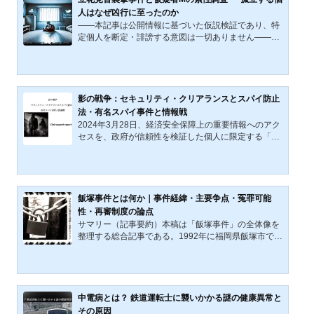
について事実ではないと否定し、2026年1月13日、市
人はなぜ凶行に至ったのか
の公式ホームページおよび公式X（旧Twitter）アカウ
――本記事は公開情報に基づいた仮説検証であり、特
ント等を通じて、当該投稿に関する発信者情報の開示
定個人を断定・誹謗する意図は一切ありません――現
請求手続きを進める方針を...
代日本の政治的襲撃事件において、常に問われている
のは、犯行の主体とその動機の深層である。令和6年
（2025年）3月14日、東京都千代田区の財務省付近に
おいて、「NHKから国民を守る党」（以下、NHK党）
党首・立花孝志氏（57）が街頭演説中にナタで襲撃さ
影の戦争：セキュリティ・クリアランスとスパイ防止
れた。現場で取り押さえられ、殺人未遂容疑で現行犯
法・有名スパイ事件と情報戦
逮捕されたのは、無職のM容疑者（30）である。警視
2024年3月28日、経済安全保障上の重要情報へのアク
庁は同月16日朝、M容疑者を送検した。 事件当時、M
セスを、政府が信頼性を検証した個人に限定する「セ
容疑者はナタを手に立花氏の...
キュリティ・クリアランス」制度の設立を目指した法
律案について、衆議院内閣委員会で参考人による質疑
が行われた。この制度では、日本の安全に重大な影響
を与える恐れがある情報を「経済安全保障上の重要情
報」として指定し、その情報へのアクセスを政府が事
飯塚事件とは何か｜事件経緯・主要争点・冤罪可能
前に信頼性を検証した民間企業の従業員を含む限られ
性・再審制度の論点
た人々に制限する内容が提案されている。セキュリテ
サマリー（記事要約）本稿は「飯塚事件」の全体像を
ィ・クリアランス制度日本では以前から、国家の安全
整理する総合記事である。1992年に福岡県飯塚市で発
保障に不可欠な情報...
生した女児二名殺害事件について、事件経緯、裁判で
有罪認定を支えた証拠、白い車をめぐる目撃情報、三
叉路証言の疑問点、死刑執行の是非、そして再審制度
の課題までを通して検討する。 本件は、残虐な未解決
性と、情況証拠を積み上げた死刑確定・執行という二
中電病とは？ 鉄道運転士に襲いかかる謎の健康異常と
重の重さを抱えている。何が有罪認定の土台となり、
その原因