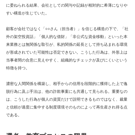
に委ねられる結果、会社としての関与や記録が相対的に希薄になりや
すい構造が生じていた。
顧客が会社ではなく「○○さん（担当者）」を信じる構造の下で、「社
外の架空投資話」「個人的な借財」「非公式な資金移動」といった本
来業務とは無関係な取引が、私的関係の延長として持ち込まれる環境
が形成されていた可能性は否定できない。こうした行為は、外形上は
当事者間の合意に見えやすく、組織的なチェックが及びにくいという
特徴を持つ。
濃密な人間関係を構築し、相手からの信用を段階的に獲得した上で逸
脱行為に及ぶ手法は、他の詐欺事案にも共通して見られる。重要なの
は、こうした行為が個人の資質だけで説明できるものではなく、裁量
と信頼が過度に集中する制度環境そのものによって再生産され得る点
である。