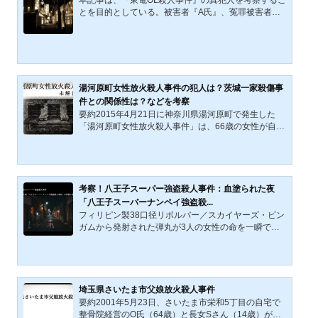
とを目的としている。被害者『A氏』、冤罪被害者『B
氏』および関係者の氏名は匿名で表記する。事件や関
係者の匿名化は、被害者を血の通わない「記号」とし
て扱う側面を持ち得る。しかし、本事件は極めて著名
であり、既に多くの研究者やジャーナリストによっ
て、『A氏』および『B氏』の人物像に関する分析・考
察・紹介が行われている。そのため、本記事では『A
湯河原町女性放火殺人事件の犯人は？茨城一家殺傷事
氏』や『B氏』の個人史に踏み込まず、真犯人の特定
件との関係性は？などを考察
に関わる要素を中心に検証する。なお、本記事の参
要約2015年4月21日に神奈川県湯河原町で発生した
考・引用文献については...
「湯河原町女性放火殺人事件」は、66歳の女性が自宅
寝室で額に刃物を刺された状態で発見され、顔面は判
別困難なほど損傷していたうえ、灯油を撒かれて放火
された極めて残忍な未解決事件である。事件当日未明
には、現場から約300〜350メートル離れた集合住宅
で61歳男性が鉄パイプ状の凶器で襲撃される事件も発
考察！八王子スーパー強盗殺人事件：血塗られた夜
生しており、両事件は動機不明・犯行手口の異常性な
「八王子スーパーナンペイ強盗殺...
どから同一犯の可能性が高いとされる。また、ネット
フィリピン製38口径リボルバー／スカイヤーズ・ビン
上ではこの犯人が2019年の「茨城一家殺傷事件」の被
ガムから発射された弾丸が3人の女性の命を一瞬で奪
告Oと同一人物ではない...
った。最高気温34.2度、平均気温29.4度。南南東から
の風が暑さを身体に巻きつける。付近の公園では夏祭
りが開催されていた。そこには、いつもの平穏な日常
のなかの細やかな非日常があった。人々の平穏な日常
と細やかな非日常の夜を撃ちぬいた八王子スーパー強
埼玉県さいたま市父娘放火殺人事件
盗殺人事件（八王子スーパーナンペイ強盗殺人事件）
要約2001年5月23日、さいたま市栄和5丁目の自宅で
の犯人像と背景を推理しながら未解決事件（2023年時
整骨院経営のO氏（64歳）と長女Sさん（14歳）が刺