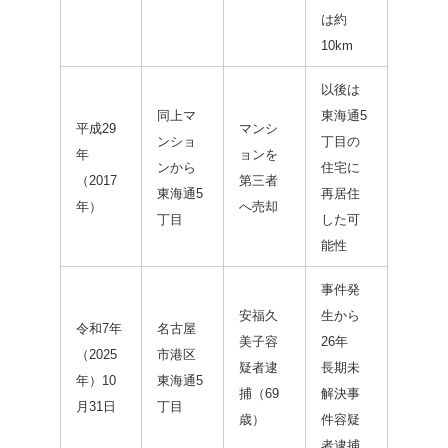
は約
10km
以後は
同上マ
東海通5
平成29
マンシ
ンショ
丁目の
年
ョンを
ンから
住宅に
（2017
第三者
東海通5
再居住
年）
へ売却
丁目
した可
能性
事件発
安福久
生から
令和7年
名古屋
美子容
26年
（2025
市港区
疑者逮
長期未
年）10
東海通5
捕（69
解決事
月31日
丁目
歳）
件容疑
者逮捕