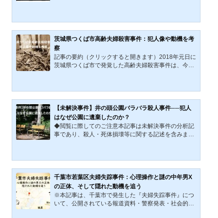
う事実から、多くの謎を抱えた未解決事件である。こ
の事件を解明するためには、さまざまな仮説や思考実
験が必要であり、その一つとして、被害者が北朝鮮工
作員を含む外国人であった可能性を考察することは有
意義であろう。この仮説を検討することで、被害者の
茨城県つくば市高齢夫婦殺害事件：犯人像や動機を考
身元が長期間不明である理由の新たな可能性が浮かび
察
上がるかもしれない。 ただし、これはあくまで一つの
記事の要約（クリックすると開きます）2018年元日に
仮説に過ぎず、他の可能性と併せて慎重に検討される
茨城県つくば市で発覚した高齢夫婦殺害事件は、今な
べきであることを...
お未解決のままである。現場は周囲に民家がない元カ
ラオケ店で、夫婦は凶器による激しい暴行を受けて死
亡。物色の形跡がないことから怨恨説が有力とされ、
親族や知人への疑いも向けられたが、捜査は難航。金
品目的や流しの犯行、快楽殺人の可能性も否定でき
【未解決事件】井の頭公園バラバラ殺人事件──犯人
ず、複雑な人間関係と資産情報の流出が事件の背景に
はなぜ公園に遺棄したのか？
あると推測される。本記事では詳細な経緯と複数の仮
◆閲覧に際してのご注意本記事は未解決事件の分析記
説をもとに、犯人像と動機に迫る。それは、新しい年
事であり、殺人・死体損壊等に関する記述を含みま
が始まったばかりの...
す。15歳未満の方や、残虐な表現に対して心理的抵抗
をお持ちの方は、閲覧をご遠慮いただくことを推奨し
ます。1994年4月23日（土曜日）午前10時55分頃、
東京都三鷹市の『井の頭恩賜公園』内に設置された複
数のゴミ箱から、人体の一部が入ったポリ袋が発見さ
千葉市若葉区夫婦失踪事件：心理操作と謎の中年男X
れた。後にこれは、近隣に居住していた建築士・K氏
の正体、そして隠れた動機を追う
（当時35歳）の切断された遺体であることが判明す
※本記事は、千葉市で発生した『夫婦失踪事件』につ
る。被害者は行方不明届が提出されていた人物であ
いて、公開されている報道資料・警察発表・社会的情
り、指の側面に残っていたわず...
報に基づき、仮説的視点から構成された考察記事で