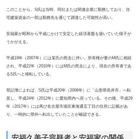
このことから、S氏は当時、同社または関連企業に勤務しており、住
宅建築資金の一部は勤務先を通じて調達した可能性が高い。
安福家が昭和から平成にかけて安定した経済基盤を築いていた様子が
うかがえる。
平成19年（2007年）には某氏の死去に伴い、所有権が妻のM氏に相続
され、平成22年（2010年）にはM氏の死去により、現在の所有者であ
るS氏へと移転している。
登記簿によれば、S氏は平成20年（2008年）に「山形県長井市」へ転
居し、平成24年（2012年）に愛知県内へ戻っている。その後、平成29
年（2017年）には再び名古屋市港区東海通五丁目の住所に記載があ
り、一時的に県外へ転出していたことが確認できる。
安福久美子容疑者と安福家の関係