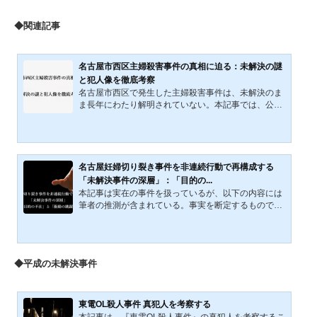
◆関連記事
名古屋市西区主婦殺害事件の真相に迫る：未解決の謎
と犯人像を徹底考察
名古屋市西区で発生した主婦殺害事件は、未解決のま
ま長年にわたり解明されていない。本記事では、公表
されている血痕や靴跡などの物的証拠を基に、犯人像
を考察し、この事件の真相に迫る試みを行う。 ただ
し、犯人Xの指紋検出の有無、凶器の種類、被害者A氏
の衣類に犯人Xの血痕が付着していたかどうか、さら
には犯行時に犯人Xがスリッパを利用していたかとい
名古屋妊婦切り裂き事件を非連続行動で再構成する
った、犯行の詳細に関わる重要な情報は公表されてい
「未解決事件の深層」：「目的の...
ない。この情報が不足しているため、事件全体の解析
本記事は実在の事件を扱っているが、以下の内容には
度は低く不鮮明な部分が多い。しかし、これらの制約
筆者の推測が含まれている。事実を断定するものでは
を踏まえた上で、想定...
ない。1988年、名古屋市西区で臨月女性が殺害され、
腹部を切開される事件が発生した。金品目的や性動機
は否定され、犯行は「突発的暴力→操作的切開→自然
停止→合理的離脱」という非連続の段階行動として再
◆平成の未解決事件
構成される。胎児は生存し、臍の緒は犯人が切断した
可能性が高い。大量の血液が付着したはずの衣服が目
撃されていない点から、犯人は徒歩圏内に生活拠点を
持つ“近隣の回遊者”で、衝動性と局所的合理性を併せ
東電OL殺人事件 真犯人を考察する
持つ成人男性像が最も...
本記事は、『東電OL殺人事件』の真犯人を考察するこ