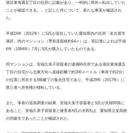
港区東海通五丁目の住所に記載があり、一時的に県外へ転出していた
ことが確認できる。」と記した件について、新たな事実が確認され
た。
平成24年（2012年）にS氏が居住していた愛知県内の住所「名古屋市
港区」内のマンション（専有床面積約64㎡）は、登記簿によれば平成
6年（1994年）7月にS氏が購入していたものである。
同マンションは、安福久美子容疑者の逮捕時住所である港区東海通五
丁目の住宅から北東方向へ直線距離で約200メートル（車両で約2分）
の位置に所在する5階建ての集合住宅であり、平成29年（2017年）に
第三者へ所有権が移転している。
また、筆者の追加調査の結果、安福久美子容疑者とS氏が夫婦関係に
あること、安福久美子容疑者と被害者A氏の夫B氏は、愛知県立某高校
の同級生であったことが確認された。