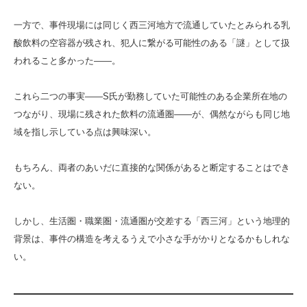
一方で、事件現場には同じく西三河地方で流通していたとみられる乳
酸飲料の空容器が残され、犯人に繋がる可能性のある「謎」として扱
われること多かった――。
これら二つの事実――S氏が勤務していた可能性のある企業所在地の
つながり、現場に残された飲料の流通圏――が、偶然ながらも同じ地
域を指し示している点は興味深い。
もちろん、両者のあいだに直接的な関係があると断定することはでき
ない。
しかし、生活圏・職業圏・流通圏が交差する「西三河」という地理的
背景は、事件の構造を考えるうえで小さな手がかりとなるかもしれな
い。