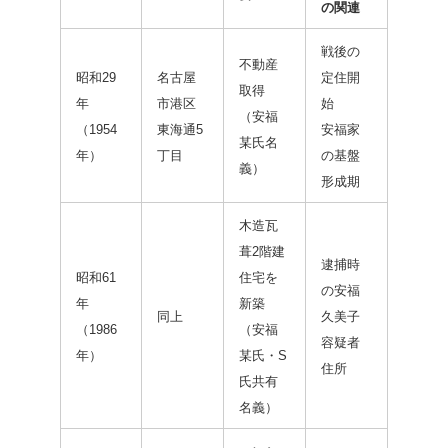
の関連
戦後の
不動産
昭和29
名古屋
定住開
取得
年
市港区
始
（安福
（1954
東海通5
安福家
某氏名
年）
丁目
の基盤
義）
形成期
木造瓦
葺2階建
逮捕時
昭和61
住宅を
の安福
年
新築
同上
久美子
（1986
（安福
容疑者
年）
某氏・S
住所
氏共有
名義）