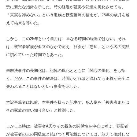
勢に新たな指針を示した。時の経過が証拠や記憶を風化させても、
「真実を諦めない」という遺族と捜査当局の信念が、25年の歳月を越
えて結果を導いた。
しかし、この25年という歳月は、単なる時間の経過ではない。それ
は、被害者家族が孤立のなかで耐え、社会が「忘却」という名の沈黙
に慣れていった時間でもあった。
未解決事件の長期化は、記憶の風化とともに「関心の風化」をも招
く。だが、この事件の解決は、時間がどれほど流れても正義が完全に
失われることはないという事実を示した。
本記事筆者は以前、本事件を扱った記事で、犯人像を「被害者または
その家族の古い知り合い」と推測した。
しかし当時は、被害者A氏やその親族の関係性を中心に考え、容疑者
が被害者の夫の同級生と結びつく可能性については、敢えて検討しな