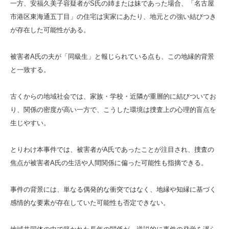
一方、安福久美子容疑者がS氏の姉または妹であった場合、「名古屋
市港区東海通五丁目」の住宅は実家にあたり、地元との強い結びつき
が存在した可能性がある。
被害者A氏の夫が「同級生」と報じられている点も、この地縁的背景
と一致する。
古くからの地域社会では、家族・学校・近隣が重層的に結びついてお
り、関係の密度が高い一方で、こうした環境は捜査上の心理的盲点を
生じやすい。
とりわけ本事件では、被害者がA氏であったことが注目され、捜査の
焦点が被害者A氏の生活や人間関係に偏った可能性も指摘できる。
事件の背景には、単なる偶発的な衝突ではなく、地縁や知縁に基づく
感情的な要素が存在していた可能性も否定できない。