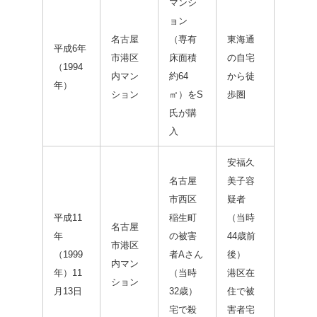
マンシ
ョン
名古屋
（専有
東海通
平成6年
市港区
床面積
の自宅
（1994
内マン
約64
から徒
年）
ション
㎡）をS
歩圏
氏が購
入
安福久
名古屋
美子容
市西区
疑者
平成11
稲生町
（当時
名古屋
年
の被害
44歳前
市港区
（1999
者Aさん
後）
内マン
年）11
（当時
港区在
ション
月13日
32歳）
住で被
宅で殺
害者宅