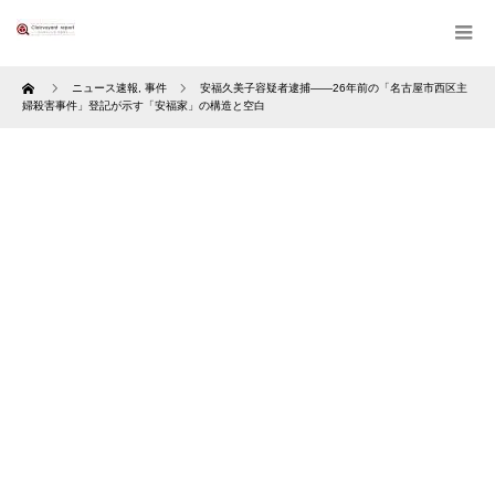
Home
ニュース速報
,
事件
安福久美子容疑者逮捕――26年前の「名古屋市西区主
婦殺害事件」登記が示す「安福家」の構造と空白