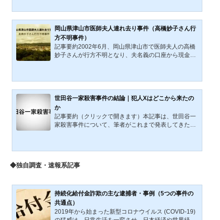
す。被害者やご家族への誹謗や非難を目的としたもの
ではなく、真相の解明を願う立場から、可能性のひと
つとして提示するものです。2001年5月、千葉市の住
宅街で中年夫婦が突如として姿を消した。当初は、自
岡山県津山市医師夫人連れ去り事件（高橋妙子さん行
らの意思による失踪を含む事件・事故双方の可能性が
方不明事件）
考えられていたが、家宅からは拭き取られた大量の血
記事要約2002年6月、岡山県津山市で医師夫人の高橋
痕、夫を名乗る人物による不審な銀行引き出し、そし
妙子さんが行方不明となり、夫名義の口座から現金約
て発見された車両から...
700万円が引き出された。監視カメラ映像から「チュ
ーリップハットの女」吉田好江と元タクシー運転手の
男が浮上。好江は多額の借金を抱え、事件後に姿を消
し、自殺とみられる遺体で発見された。元運転手も自
殺し、車から妙子さんの血痕が検出されたが、遺体や
世田谷一家殺害事件の結論｜犯人Xはどこから来たの
現金の行方は不明。第三の犯人や黒幕説も取り沙汰さ
か
れ、事件は迷宮入りしたまま現在も捜査が続いてい
記事要約（クリックで開きます）本記事は、世田谷一
る。2002年6月、昼下がりの住宅街に、静かな断絶が
家殺害事件について、筆者がこれまで発表してきた考
訪れた。食卓には湯気を...
察・分析・検証を統合し、2026年時点で得られている
DNA解析、微細物分析、系譜学捜査の知見を踏まえて
再構成した総合整理記事である。事件当夜の再構築、
侵入経路、殺害順序、犯行後の長時間滞在、遺留品、
◆独自調査・速報系記事
犯人像、捜査の限界を順に整理し、「完全な第三者に
よる侵入犯」という通説がどこまで妥当なのかを検討
する。そのうえで、顔見知り説、第三者を介した接点
仮説、DNAと移民史の問題を接続し、本事件が未解決
持続化給付金詐欺の主な逮捕者・事例（5つの事件の
のまま推移してきた...
共通点）
2019年から始まった新型コロナウイルス (COVID-19)
の猛威は、日常生活を一変させ、日本経済や世界経済