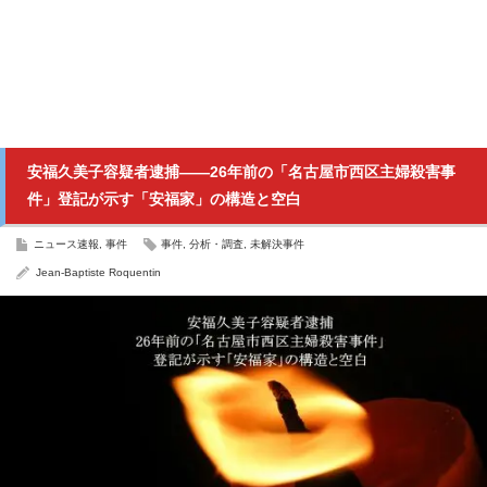
安福久美子容疑者逮捕――26年前の「名古屋市西区主婦殺害事
件」登記が示す「安福家」の構造と空白
ニュース速報
,
事件
事件
,
分析・調査
,
未解決事件
Jean-Baptiste Roquentin