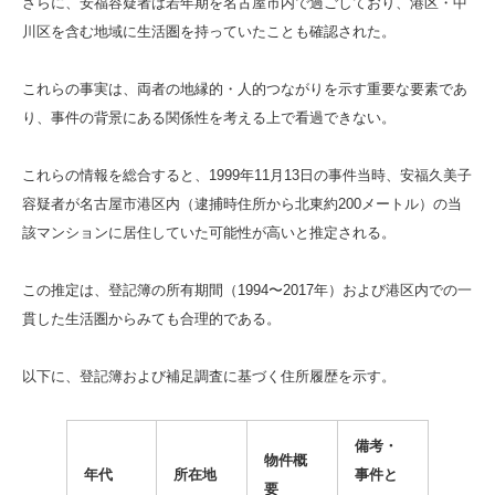
さらに、安福容疑者は若年期を名古屋市内で過ごしており、港区・中
川区を含む地域に生活圏を持っていたことも確認された。
これらの事実は、両者の地縁的・人的つながりを示す重要な要素であ
り、事件の背景にある関係性を考える上で看過できない。
これらの情報を総合すると、1999年11月13日の事件当時、安福久美子
容疑者が名古屋市港区内（逮捕時住所から北東約200メートル）の当
該マンションに居住していた可能性が高いと推定される。
この推定は、登記簿の所有期間（1994〜2017年）および港区内での一
貫した生活圏からみても合理的である。
以下に、登記簿および補足調査に基づく住所履歴を示す。
備考・
物件概
年代
所在地
事件と
要