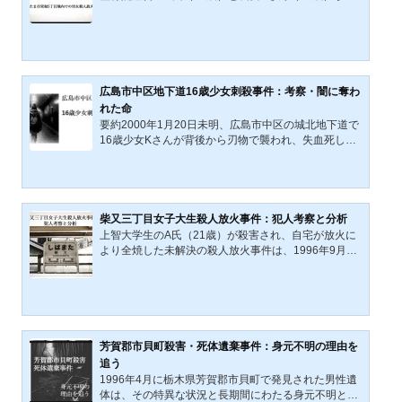
点）が社会に与えた影響や事件などを考察していこ
殺され、放火された未解決事件。犯人は無施錠の玄関
う。画像のリンク先は...
から侵入し、鋭利な薄刃の刃物と細い金属棒を使用。
現場付近では白い帽子の若い男が目撃されている。動
機は怨恨、物盗り、ストーカーなど複数説があるが決
定打はなく、Sさんを狙った突発的犯行の可能性が指
摘される。時効撤廃後も捜査は継続中で、市民からの
広島市中区地下道16歳少女刺殺事件：考察・闇に奪わ
情報提供と科学鑑定の進歩に解決の望みが託されてい
れた命
る。2001年5月23日（水曜日）「埼玉県さいたま市栄
要約2000年1月20日未明、広島市中区の城北地下道で
和5丁目」内において、悲...
16歳少女Kさんが背後から刃物で襲われ、失血死した
事件。現金は奪われず、犯行動機は不明のまま未解決
が続く。知人犯行説と無差別犯行説が浮上し、広島県
警は最新鑑定機器を導入し再捜査を進めている。事件
は1990〜2000年代に多発した無差別通り魔や少年に
よる刃物犯罪の時代背景を映し出し、防犯や社会的弱
柴又三丁目女子大生殺人放火事件：犯人考察と分析
者保護の課題を突きつけている。広島市中区地下道で
上智大学生のA氏（21歳）が殺害され、自宅が放火に
発生した16歳少女の刺殺事件は、2000年1月20日に起
より全焼した未解決の殺人放火事件は、1996年9月9
こった。広島市中区の地下道で発生した残酷な事件
日（月曜日）の昼間、東京都葛飾区柴又の閑静な住宅
は、単なる犯罪統計の数字...
街で発生した。この事件は、「柴又三丁目女子大生殺
人放火事件」として、亀有署に特別捜査本部が設置さ
れた。現場からはA型の血液と男性のDNAが検出され
ており、捜査は四半世紀を超える今もなお続けられて
いるが、解決には至っていない。本記事では、1996年
芳賀郡市貝町殺害・死体遺棄事件：身元不明の理由を
9月9日に東京都葛飾区柴又で発生した女子大生殺害事
追う
件における犯人の潜在的な動機と犯人像について、利
1996年4月に栃木県芳賀郡市貝町で発見された男性遺
用可能な情報を基に推測...
体は、その特異な状況と長期間にわたる身元不明とい