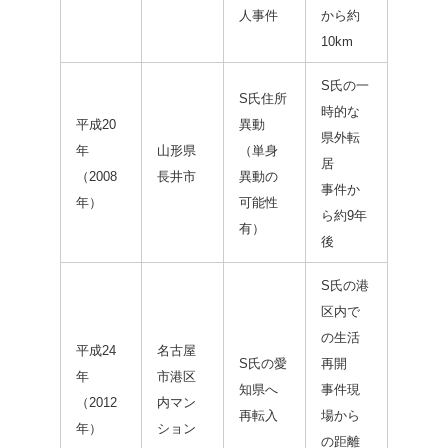
人事件
から約
10km
S氏の一
S氏住所
時的な
平成20
異動
県外転
年
山形県
（単身
居
（2008
長井市
異動の
事件か
年）
可能性
ら約9年
有）
後
S氏の港
区内で
の生活
平成24
名古屋
S氏の愛
再開
年
市港区
知県へ
事件現
（2012
内マン
再転入
場から
年）
ション
の距離