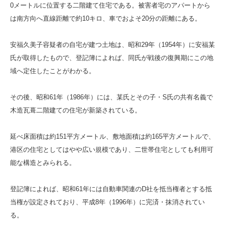
0メートルに位置する二階建て住宅である。被害者宅のアパートから
は南方向へ直線距離で約10キロ、車でおよそ20分の距離にある。
安福久美子容疑者の自宅が建つ土地は、昭和29年（1954年）に安福某
氏が取得したもので、登記簿によれば、同氏が戦後の復興期にこの地
域へ定住したことがわかる。
その後、昭和61年（1986年）には、某氏とその子・S氏の共有名義で
木造瓦葺二階建ての住宅が新築されている。
延べ床面積は約151平方メートル、敷地面積は約165平方メートルで、
港区の住宅としてはやや広い規模であり、二世帯住宅としても利用可
能な構造とみられる。
登記簿によれば、昭和61年には自動車関連のD社を抵当権者とする抵
当権が設定されており、平成8年（1996年）に完済・抹消されてい
る。