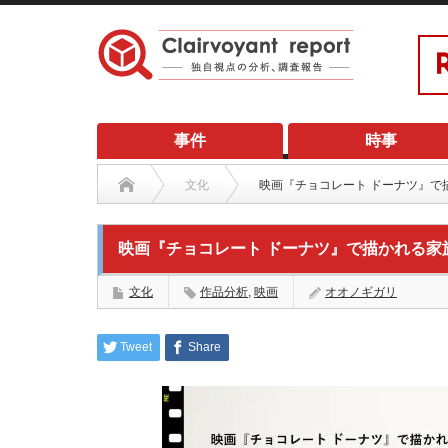
事件
時事
文化
映画『チョコレート ドーナツ』で
映画『チョコレート ドーナツ』で描かれる家
文化
作品分析
,
映画
オオノギガリ
Tweet
Share