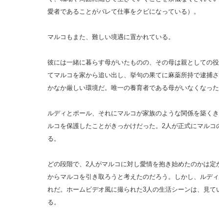
愛者であることがバレて仕事をクビになっている）。
マルコもまた、難しい境遇に置かれている。
彼には一緒に暮らす母がいたものの、その母は親としての役
てマルコを家から追い出し、挙句の果てに麻薬所持で逮捕さ
かなか厳しい環境だ。唯一の養育者である母がいなくなった
ルディとポール、それにマルコが家族のような関係を築くき
ルコを保護したことがきっかけだった。2人が正式にマルコ
る。
どの段階で、2人がマルコに対し愛情を抱き始めたのかは定
からマルコを引き取ろうと考えたのだろう。しかし、ルディ
れだ。ホームビデオ風に撮られた3人の生活シーンは、見て
る。