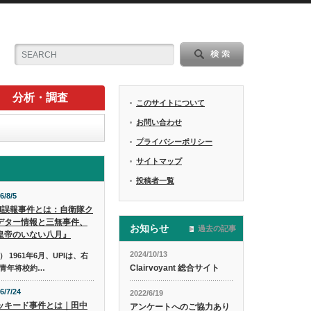
分析・調査
このサイトについて
お問い合わせ
プライバシーポリシー
サイトマップ
投稿者一覧
6/8/5
PI誤報事件とは：自衛隊ク
デター情報と三無事件、
お知らせ
過去の記事
皇帝のいない八月』
2024/10/13
1961年6月、UPIは、右
Clairvoyant 総合サイト
青年将校約…
6/7/24
2022/6/19
ッキード事件とは｜田中
アンケートへのご協力あり