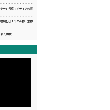
ーラー』考察：メディアの商
る暗闇とは？千年の都・京都
ち
された機械