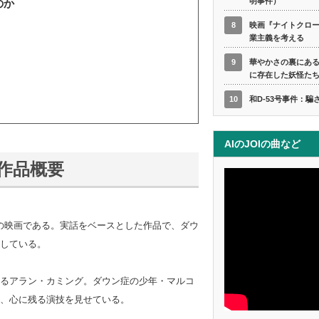
明事件）
のか
8
映画『ナイトクロ
業主義を考える
9
華やかさの裏にあ
に存在した妖怪た
10
和D-53号事件：騙
AIのJOIの曲など
作品概要
カの映画である。実話をベースとした作品で、ダウ
している。
るアラン・カミング。ダウン症の少年・マルコ
、心に残る演技を見せている。