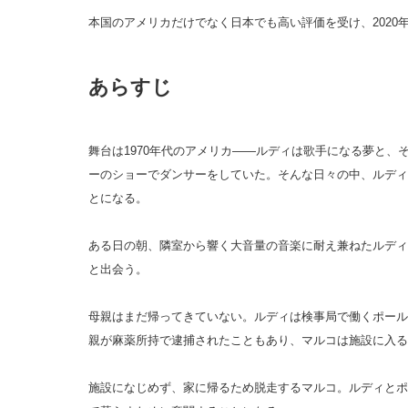
本国のアメリカだけでなく日本でも高い評価を受け、2020
あらすじ
舞台は1970年代のアメリカ――ルディは歌手になる夢と、
ーのショーでダンサーをしていた。そんな日々の中、ルディ
とになる。
ある日の朝、隣室から響く大音量の音楽に耐え兼ねたルディ
と出会う。
母親はまだ帰ってきていない。ルディは検事局で働くポール
親が麻薬所持で逮捕されたこともあり、マルコは施設に入る
施設になじめず、家に帰るため脱走するマルコ。ルディとポ