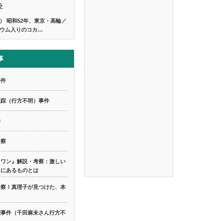
ラ
） 昭和52年、東京・高輪／
ウム入りのコカ…
事
事件
失踪（行方不明）事件
件
考察
スワン』解説・考察：激しい
てにあるものとは
考察！真理子が見つけた、本
踪事件（千田麻未さん行方不