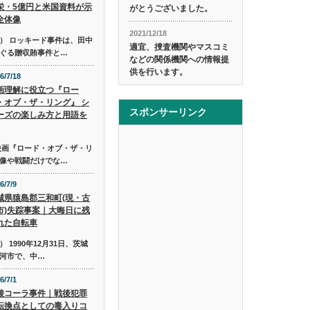
栄・5億円と米国資料が示
がとうございました。
全体像
2021/12/18
） ロッキード事件は、田中
適宜、捜査機関やマスコミ
ぐる贈収賄事件と…
などの関係機関への情報提
供を行います。
6/7/18
画理解に役立つ『ロー
・オブ・ザ・リング』 シ
スポンサーリンク
ーズの楽しみ方と用語を
映画『ロード・オブ・ザ・リ
像や戦闘だけでな…
6/7/9
城県猿島郡三和町(現・古
市)失踪事案｜大晦日に残
れた自転車
1990年12月31日、茨城
河市で、中…
6/7/1
酸コーラ事件｜戦後犯罪
転換点としての毒入りコ