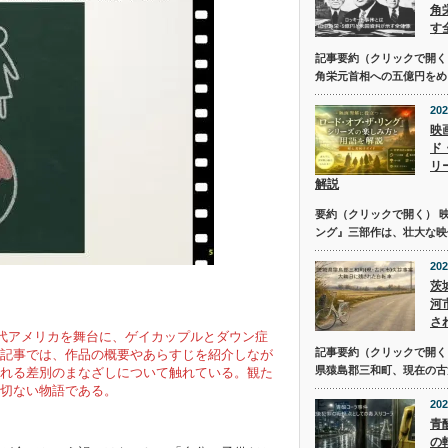
角
す
記事要約（クリックで開く
角栄元首相への五億円をめ
202
映
ド
リ
解説
要約（クリックで開く） 
ング』三部作は、壮大な映
202
茨
河
さ
0年代アメリカを舞台に、ゲイカップルとダウン症
記事要約（クリックで開く） 
記事では、作品の概要やあらすじを紹介しなが
県猿島郡三和町、現在の古
れる差別のまなざしについて触れている。観た
切ない物語である。
202
青
の