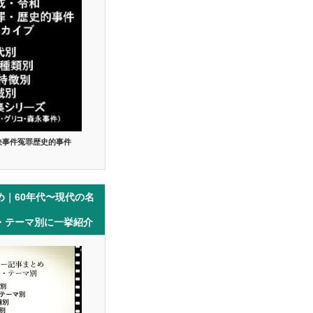
決事件冤罪歴史的事件
め｜60年代〜現代の名
・テーマ別に一挙紹介