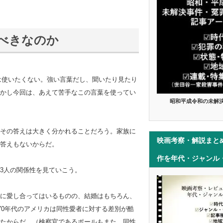
べきなのか
は使いたくない。強い言葉だし、聞いたり見たり
かし今回は、あえて苦手なこの言葉を使ってい
昭和平成令和の未解
その答えは大きく分かれることだろう。家族に
映画考察・解説まと
答えもないからだ。
作を年代・ジャンル
3人の関係性を見ていこう。
に愛し合ってはいるものの、結婚はもちろん、
70年代のアメリカは同性愛者に対する差別が酷
たからだ。（検察官であるポールもまた、同性