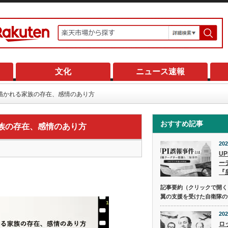
文化
ニュース速報
描かれる家族の存在、感情のあり方
おすすめ記事
族の存在、感情のあり方
202
U
ー
『
記事要約（クリックで開く） 
翼の支援を受けた自衛隊の
202
ロ