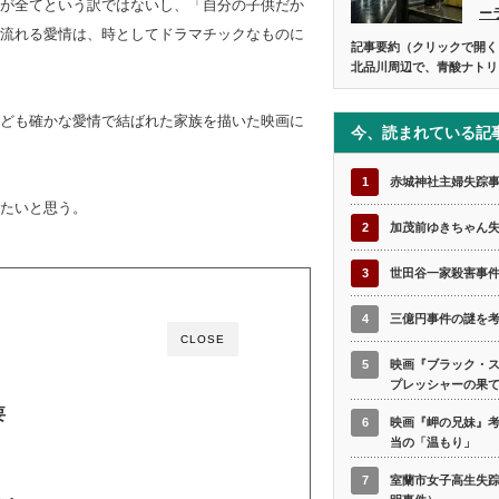
が全てという訳ではないし、「自分の子供だか
ー
流れる愛情は、時としてドラマチックなものに
記事要約（クリックで開く
北品川周辺で、青酸ナトリ
ども確かな愛情で結ばれた家族を描いた映画に
今、読まれている記
1
赤城神社主婦失踪
たいと思う。
2
加茂前ゆきちゃん
3
世田谷一家殺害事
4
三億円事件の謎を
CLOSE
5
映画『ブラック・
プレッシャーの果
要
6
映画『岬の兄妹』
当の「温もり」
7
室蘭市女子高生失