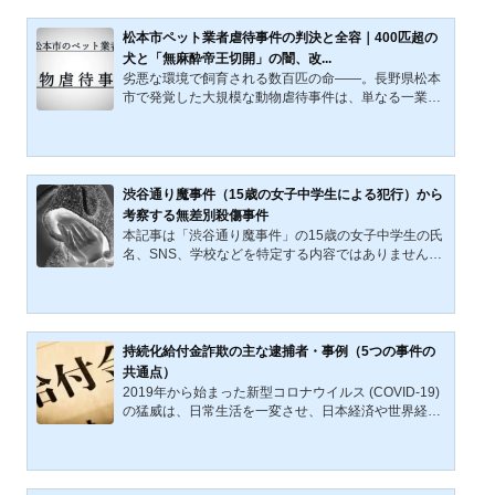
年6月22日 19時11分 配信東京・新宿区で16歳の少女
にわいせつな行為をしたとして32歳の容疑者が逮捕さ
松本市ペット業者虐待事件の判決と全容｜400匹超の
れました。容疑者は、新宿の歌舞伎町で「トー横キッ
犬と「無麻酔帝王切開」の闇、改...
ズ」と呼ばれる家出中の少年少女の相談に乗るなどの
劣悪な環境で飼育される数百匹の命――。長野県松本
活動をしていました。容疑を否認しているということ
市で発覚した大規模な動物虐待事件は、単なる一業者
です。逮捕されたのは、職...
の不祥事という枠を超え、日本の動物愛護における
「法の限界」と「社会意識の変容」を鋭く浮き彫りに
した。2021年の改正動物愛護法の施行、そして民間団
体による告発を機に、かつては密室の問題とされてき
た虐待事案が次々と白日の下に晒されている。本稿で
渋谷通り魔事件（15歳の女子中学生による犯行）から
は、M被告による凄惨な虐待事件の推移を辿るととも
考察する無差別殺傷事件
に、過去最高を記録した警察の検挙統計や世代間の価
本記事は「渋谷通り魔事件」の15歳の女子中学生の氏
値観の乖離を分析する。私たちは今、動物を単なる
名、SNS、学校などを特定する内容ではありません。
「所有物」から「共生する...
本記事は頻発する「無差別殺傷事件」に関する考察記
事です。渋谷通り魔事件の概要2022（令和4）年7月2
6日、加藤智大死刑囚（39歳）の死刑が執行された。
加藤智大元死刑囚（事件当時25歳）は、2008（平成2
0）年6月8日、休日の（東京都）秋葉原の歩行者天国
持続化給付金詐欺の主な逮捕者・事例（5つの事件の
で発生した無差別殺傷事件「秋葉原無差別殺傷事件
共通点）
（死亡7人、負傷10人）」で現行犯逮捕され、その
2019年から始まった新型コロナウイルス (COVID-19)
後、殺人罪などの罪により2015（平成27）年に死刑
の猛威は、日常生活を一変させ、日本経済や世界経済
が確定していた。それから約一...
に大きな打撃を与えた。2020（令和2）年、日本政府
は新型コロナ感染症により打撃を受けた（受ける）個
人事業主、中小企業などへの緊急的な支援・対応策
「持続化給付金」「家賃支援給付金」などの給付を開