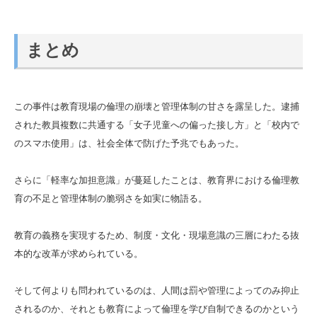
まとめ
この事件は教育現場の倫理の崩壊と管理体制の甘さを露呈した。逮捕
された教員複数に共通する「女子児童への偏った接し方」と「校内で
のスマホ使用」は、社会全体で防げた予兆でもあった。
さらに「軽率な加担意識」が蔓延したことは、教育界における倫理教
育の不足と管理体制の脆弱さを如実に物語る。
教育の義務を実現するため、制度・文化・現場意識の三層にわたる抜
本的な改革が求められている。
そして何よりも問われているのは、人間は罰や管理によってのみ抑止
されるのか、それとも教育によって倫理を学び自制できるのかという