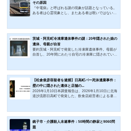
重の重さを抱えている。何が有罪認定の土台となり、
その原因
どこに疑義が残るのか。個別の争点を確認しながら、
『中電病』と呼ばれる謎の現象が話題となっている。
日本の刑事司法が抱える問題を読み直すための基礎資
ある者は心霊現象とし、またある者は呪いではないか
料として再構成し...
と考える。さらに、その原因についても、ストレス説
から電磁波攻撃説まで玉石混交の議論が飛び交ってい
る。本記事では、この原因不明の不可解な現象――
『中電病』の謎に迫る。『中電病』とは何か？ 原因と
研究の現状2021年以降、JR東日本の中央・総武線各
茨城・阿見町冷凍庫遺体事件の謎：20年隠された娘の
駅停車（三鷹～千葉間）において、運転士の突発的な
遺体、母親が自首
意識障害が頻発している。この現象は、中野電車区
要約茨城・阿見町で発覚した冷凍庫遺体事件。母親が
（現・中野統括センター中野南乗務ユニット）に所属
自首し、20年間にわたり自宅の冷凍庫に隠されていた
する運転士に限定的に発生...
娘の遺体が発見された。司法解剖では絞殺と殴打痕が
確認され、警察は殺人容疑も視野に捜査を進めてい
る。本事件は、夫の死後に明らかになった経緯や、夫
が真相を知っていたのかという謎が焦点となる。本記
事は、事件を長期にわたり不可視化させた要因を、孤
【松倉俊彦容疑者を逮捕】日高町バー死体遺棄事件：
立した家族関係と親族との断絶に求めるものである。
壁の中に隠された遺体と店舗の...
茨城県阿見町で、約20年間にわたり娘の遺体を自宅の
2026年1月10日本調査報告は、2026年1月10日に北海
冷凍庫に遺棄していたとして、母親（75歳）が死体遺
道沙流郡日高町で発覚した、飲食店経営者による凄惨
棄の疑いで逮捕され...
な死体遺棄事件について詳述するものである。行方不
明届が出されていた20代女性が、飲食店内の壁の中か
ら変わり果てた姿で発見されるという異常な事態は、
地域社会のみならず全国に大きな衝撃を与えた。公開
情報を基に事件の全容と被疑者、店舗の状況、そして
銚子市・介護殺人未遂事件：50時間の静寂と9060問
今後の捜査の焦点について論じる。事件の時系列チャ
題
ート（2025年12月～2026年1月）日付・曜日出来事