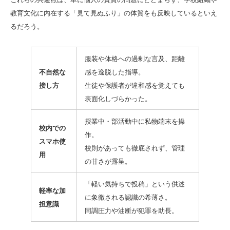
教育文化に内在する「見て見ぬふり」の体質をも反映しているといえ
るだろう。
服装や体格への過剰な言及、距離
不自然な
感を逸脱した指導。
接し方
生徒や保護者が違和感を覚えても
表面化しづらかった。
授業中・部活動中に私物端末を操
校内での
作。
スマホ使
校則があっても徹底されず、管理
用
の甘さが露呈。
「軽い気持ちで投稿」という供述
軽率な加
に象徴される認識の希薄さ。
担意識
同調圧力や油断が犯罪を助長。