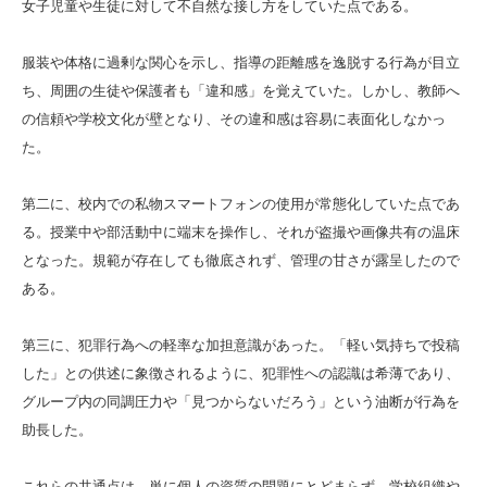
女子児童や生徒に対して不自然な接し方をしていた点である。
服装や体格に過剰な関心を示し、指導の距離感を逸脱する行為が目立
ち、周囲の生徒や保護者も「違和感」を覚えていた。しかし、教師へ
の信頼や学校文化が壁となり、その違和感は容易に表面化しなかっ
た。
第二に、校内での私物スマートフォンの使用が常態化していた点であ
る。授業中や部活動中に端末を操作し、それが盗撮や画像共有の温床
となった。規範が存在しても徹底されず、管理の甘さが露呈したので
ある。
第三に、犯罪行為への軽率な加担意識があった。「軽い気持ちで投稿
した」との供述に象徴されるように、犯罪性への認識は希薄であり、
グループ内の同調圧力や「見つからないだろう」という油断が行為を
助長した。
これらの共通点は、単に個人の資質の問題にとどまらず、学校組織や