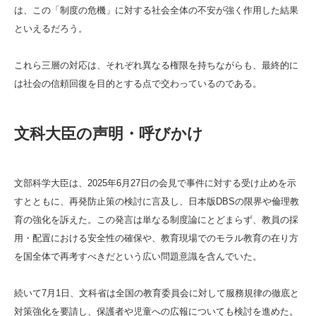
は、この「制度の危機」に対する社会全体の不安が強く作用した結果
といえるだろう。
これら三層の対応は、それぞれ異なる権限を持ちながらも、最終的に
は社会の信頼回復を目的とする点で交わっているのである。
文科大臣の声明・呼びかけ
文部科学大臣は、2025年6月27日の会見で事件に対する受け止めを示
すとともに、再発防止策の検討に言及し、日本版DBSの限界や倫理教
育の強化を訴えた。この発言は単なる制度論にとどまらず、教員の採
用・配置における安全性の確保や、教育現場でのモラル教育の在り方
を国全体で再考すべきだという広い問題意識を含んでいた。
続いて7月1日、文科省は全国の教育委員会に対して服務規律の徹底と
対策強化を要請し、保護者や児童への広報についても検討を進めた。