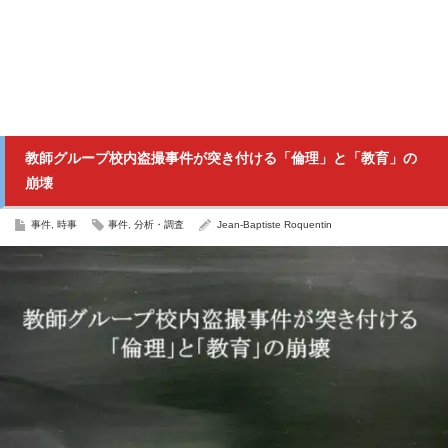
教師グループ校内盗撮事件が突き付ける「倫理」と「教育」の
崩壊
事件
,
時事
事件
,
分析・調査
Jean-Baptiste Roquentin