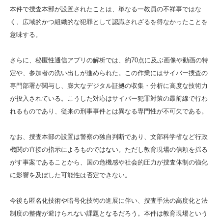
本件で捜査本部が設置されたことは、単なる一教員の不祥事ではな
く、広域的かつ組織的な犯罪として認識されざるを得なかったことを
意味する。
さらに、秘匿性通信アプリの解析では、約70点に及ぶ画像や動画の特
定や、参加者の洗い出しが進められた。この作業にはサイバー捜査の
専門部署が関与し、膨大なデジタル証拠の収集・分析に高度な技術力
が投入されている。こうした対応はサイバー犯罪対策の最前線で行わ
れるものであり、従来の刑事事件とは異なる専門性が不可欠である。
なお、捜査本部の設置は警察の独自判断であり、文部科学省など行政
機関の直接の指示によるものではない。ただし教育現場の信頼を揺る
がす事案であることから、国の危機感や社会的圧力が捜査体制の強化
に影響を及ぼした可能性は否定できない。
今後も匿名化技術や暗号化技術の進展に伴い、捜査手法の高度化と法
制度の整備が避けられない課題となるだろう。本件は教育現場という