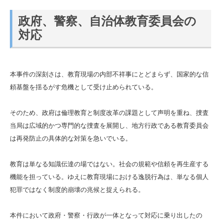
政府、警察、自治体教育委員会の
対応
本事件の深刻さは、教育現場の内部不祥事にとどまらず、国家的な信
頼基盤を揺るがす危機として受け止められている。
そのため、政府は倫理教育と制度改革の課題として声明を重ね、捜査
当局は広域的かつ専門的な捜査を展開し、地方行政である教育委員会
は再発防止の具体的な対策を急いでいる。
教育は単なる知識伝達の場ではない。社会の規範や信頼を再生産する
機能を担っている。ゆえに教育現場における逸脱行為は、単なる個人
犯罪ではなく制度的崩壊の兆候と捉えられる。
本件において政府・警察・行政が一体となって対応に乗り出したの