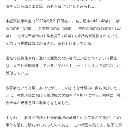
名すら知らぬまま交流・共有を続けていたとみられる。
本記事執筆時点（2025年9月21日現在）、名古屋市のM（42歳）、横
浜市のK（37歳）、名古屋市のS（34歳）、神奈川県の臨時教員I（28
歳）、北海道千歳市の中学教員T（41歳）の計5名が逮捕されている。
そのうち複数は既に起訴され、裁判も始まっている。
匿名で組織化され、互いに面識のない者同士が結びつくという構造
は、近年社会問題化している「闇バイト」や「トクリュウ型犯罪」に
酷似している。
教育者という立場にありながら、このような仕組みに自ら加担したこ
とは、教育現場における倫理観の欠如を浮き彫りにすると同時に、社
会全体の規範意識の脆弱さをも示した。
すなわち、教育の崩壊と社会的倫理の危機という二重の問題が、この
事件を通じて明らかになったのである。 この概要を踏まえ、以下に事