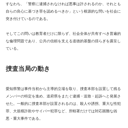
すなわち、「警察に逮捕されなければ悪事は許されるのか、それとも
自らの良心に基づき罪を認めるべきか」という根源的な問いを社会に
突き付けているのである。
そしてこの問いは教育者だけに限らず、社会全体が共有すべき普遍的
な倫理問題であり、公共の信頼を支える道徳的基盤の揺らぎを露呈し
ている。
捜査当局の動き
愛知県警は事件当初から主導的立場を取り、捜査本部を設置して残る
メンバーの特定を進め、道府県をまたぐ逮捕・送致・起訴へと発展さ
せた。一般的に捜査本部が設置されるのは、殺人や誘拐、重大な性犯
罪、大規模詐欺やサイバー犯罪など、所轄署だけでは対応困難な凶
悪・重大事件である。