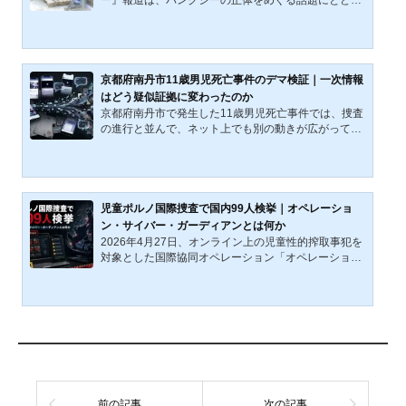
女性殺害事件』という「...
らず、匿名性それ自体が作品の意味と市場価値を支え
る条件として機能してきたことを示した。他方、2019
年に東京都が『日の出駅』近くの防潮扉を取り外して
保管した対応も、同じ問題を映し出している。無名の
落書きは消されるのに、バンクシーの可能性が生じた
京都府南丹市11歳男児死亡事件のデマ検証｜一次情報
瞬間、それは保全の対象へ変わる。本稿は、その反転
はどう疑似証拠に変わったのか
の背後で制度が何に反応したのかを考える。本稿が問
京都府南丹市で発生した11歳男児死亡事件では、捜査
うのは、バンクシーの正体そのものではない。問われ
の進行と並んで、ネット上でも別の動きが広がってい
ているのは、匿名のま...
た。問題は、未確認情報が散発したことではない。警
察や報道が出した断片に、示唆、肩書、属性語、生成
画像が重ねられ、未確定の領域が、すでに輪郭を持つ
事実のように扱われていったことである。本稿が見る
のは、その変質の経路である。事件概要｜確認事項と
児童ポルノ国際捜査で国内99人検挙｜オペレーショ
時間差本稿では、被害児童をB、逮捕された養父をA、
ン・サイバー・ガーディアンとは何か
元捜査関係者を名乗る発信者群をCと表記する。京都
2026年4月27日、オンライン上の児童性的搾取事犯を
府警は、確認できた事項を段階的に出していた。だ
対象とした国際協同オペレーション「オペレーショ
が、その確認が積み上...
ン・サイバー・ガーディアン」の結果が報じられた。
国際協同オペレーションでは、参加国・地域の警察が
同じ犯罪類型を対象に、同じ時期に集中的に捜査す
る。国外で把握された端緒や関連情報は参加国間で共
有され、捜索差押えや検挙はそれぞれの法制度に基づ
いて行われる。日本国内では、14歳から72歳までの男
女99人が摘発された。学校、家庭、職場、SNS、ファ
イル共有環境、そして国境を越える共有経路の中で、
児童性的搾取画像は流通...
前の記事
次の記事