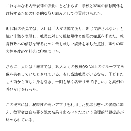
これは単なる内部規律の強化にとどまらず、学校と家庭の信頼関係を
維持するための社会的な取り組みとして位置付けられた。
9月2日の会見では、大臣は「大変遺憾であり、断じて許されない」と
強い非難を表明し、教員に対して服務規律と倫理の徹底を求めた。教
育行政への信頼を守るために最も厳しい姿勢を示した点は、事件の重
大性を改めて社会に印象づけた。
さらに、大臣は「報道では、10人近くの教員がSNS上のグループで画
像を共有していたとされている。もし当該教員がいるなら、子どもた
ちの前から直ちに身を引き、一刻も早く名乗り出てほしい」と異例の
呼びかけを行った。
この発言には、秘匿性の高いアプリを利用した犯罪形態への警鐘に加
え、教育者は自ら罪を認め名乗り出るべきだという倫理的問題提起が
込められている。