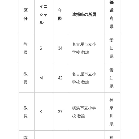
都
イニ
区
年
道
シャ
逮捕時の所属
分
齢
府
ル
県
愛
教
名古屋市立小
S
34
知
員
学校 教諭
県
愛
教
名古屋市立小
M
42
知
員
学校 教諭
県
神
教
横浜市立小学
奈
K
37
員
校 教諭
川
県
臨
神