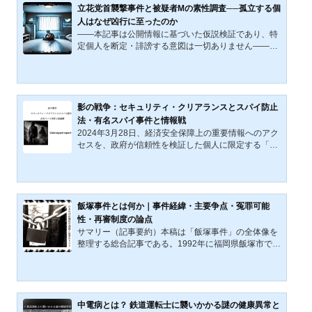
始した。急激に悪化する経済情勢のなか、緊急性が最
立花党首襲撃事件と被疑者Mの素性調査──孤立する個
重要視される「持続化給付金」「家賃支援給付金」な
人はなぜ凶行に至ったのか
どは、申請・審査が簡略化されたため、不正受給（詐
――本記事は公開情報に基づいた仮説検証であり、特
欺事件）が横行した。 経済産業省（中小企業庁）の発
定個人を断定・誹謗する意図は一切ありません――現
表によれば、2023（令...
代日本の政治的襲撃事件において、常に問われている
のは、犯行の主体とその動機の深層である。令和6年
（2025年）3月14日、東京都千代田区の財務省付近に
おいて、「NHKから国民を守る党」（以下、NHK党）
党首・立花孝志氏（57）が街頭演説中にナタで襲撃さ
影の戦争：セキュリティ・クリアランスとスパイ防止
れた。現場で取り押さえられ、殺人未遂容疑で現行犯
法・有名スパイ事件と情報戦
逮捕されたのは、無職のM容疑者（30）である。警視
2024年3月28日、経済安全保障上の重要情報へのアク
庁は同月16日朝、M容疑者を送検した。 事件当時、M
セスを、政府が信頼性を検証した個人に限定する「セ
容疑者はナタを手に立花氏の...
キュリティ・クリアランス」制度の設立を目指した法
律案について、衆議院内閣委員会で参考人による質疑
が行われた。この制度では、日本の安全に重大な影響
を与える恐れがある情報を「経済安全保障上の重要情
報」として指定し、その情報へのアクセスを政府が事
飯塚事件とは何か｜事件経緯・主要争点・冤罪可能
前に信頼性を検証した民間企業の従業員を含む限られ
性・再審制度の論点
た人々に制限する内容が提案されている。セキュリテ
サマリー（記事要約）本稿は「飯塚事件」の全体像を
ィ・クリアランス制度日本では以前から、国家の安全
整理する総合記事である。1992年に福岡県飯塚市で発
保障に不可欠な情報...
生した女児二名殺害事件について、事件経緯、裁判で
有罪認定を支えた証拠、白い車をめぐる目撃情報、三
叉路証言の疑問点、死刑執行の是非、そして再審制度
の課題までを通して検討する。 本件は、残虐な未解決
性と、情況証拠を積み上げた死刑確定・執行という二
中電病とは？ 鉄道運転士に襲いかかる謎の健康異常と