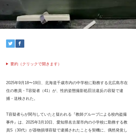
要約（クリックで開きます）
2025年9月18〜19日、北海道千歳市内の中学校に勤務する北広島市在
住の教員・T容疑者（41）が、性的姿態撮影処罰法違反の容疑で逮
捕・送検された。
T容疑者らが関与していたと疑われる『教師グループによる校内盗撮
事件』は、2025年3月10日、愛知県名古屋市内の小学校に勤務する教
員S（30代）が器物損壊容疑で逮捕されたことを契機に、偶然発覚し