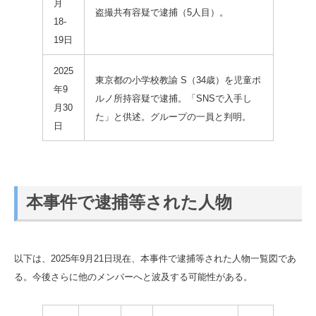
月
盗撮共有容疑で逮捕（5人目）。
18-
19日
2025
東京都の小学校教諭 S（34歳）を児童ポ
年9
ルノ所持容疑で逮捕。「SNSで入手し
月30
た」と供述。グループの一員と判明。
日
本事件で逮捕等された人物
以下は、2025年9月21日現在、本事件で逮捕等された人物一覧図であ
る。今後さらに他のメンバーへと波及する可能性がある。