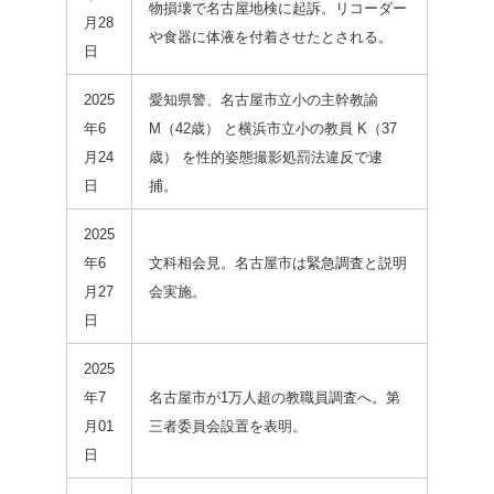
物損壊で名古屋地検に起訴。リコーダー
月28
や食器に体液を付着させたとされる。
日
2025
愛知県警、名古屋市立小の主幹教諭
年6
M（42歳） と横浜市立小の教員 K（37
月24
歳） を性的姿態撮影処罰法違反で逮
日
捕。
2025
年6
文科相会見。名古屋市は緊急調査と説明
月27
会実施。
日
2025
年7
名古屋市が1万人超の教職員調査へ。第
月01
三者委員会設置を表明。
日