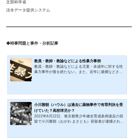
文部科学省
法令データ提供システム
◆時事問題と事件・分析記事
教員・教師・教諭などによる性暴力事例
教員・教師・教諭などによる児童・未成年に対する性
暴力事件が後を絶たない。また、近年に逮捕などされ
た教員・教師・教諭などの加害成人、被害者児童は男
女の性別を問わない。2021年度中に「児童・生徒にセ
クハラ・わいせつ行為で処分された教員は9年連続で2
00人を越えた」、「処分された公立小中高と特別支援
学校、幼稚園の教員は215人」、「被害者やその保護
者が望まないため告発しなかったケースが49件あっ
小川雅朝（ハウル）は過去に薬物事件で有罪判決を受
た」（引用：「児童・生徒にわいせつ行為やセクハ
けていた？高校球児か？
ラ…教員215人を処分 21年度 9年連続200人越え
2022年6月22日、東京都青少年健全育成条例違反の容
東京新聞2022年12月27日 20...
疑で小川雅朝（おがわ まさとも）容疑者が逮捕され
た。小川雅朝容疑者は、自らをハウル・カラシニコフ
と名乗り（法人格のない）任意のボランティア団体
『歌舞伎町卍会』の代表を自称していた。NHK 2022