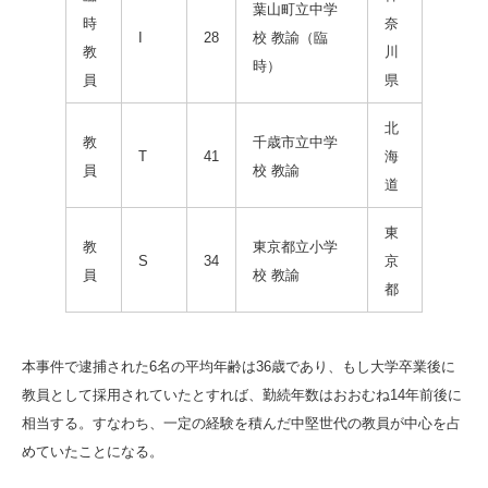
葉山町立中学
時
奈
I
28
校 教諭（臨
教
川
時）
員
県
北
教
千歳市立中学
T
41
海
員
校 教諭
道
東
教
東京都立小学
S
34
京
員
校 教諭
都
本事件で逮捕された6名の平均年齢は36歳であり、もし大学卒業後に
教員として採用されていたとすれば、勤続年数はおおむね14年前後に
相当する。すなわち、一定の経験を積んだ中堅世代の教員が中心を占
めていたことになる。