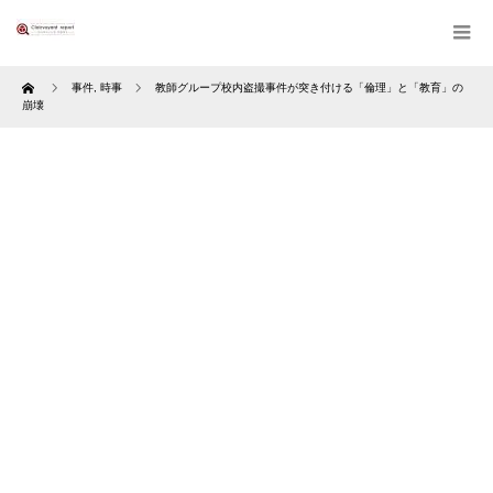
Home
事件
,
時事
教師グループ校内盗撮事件が突き付ける「倫理」と「教育」の
崩壊