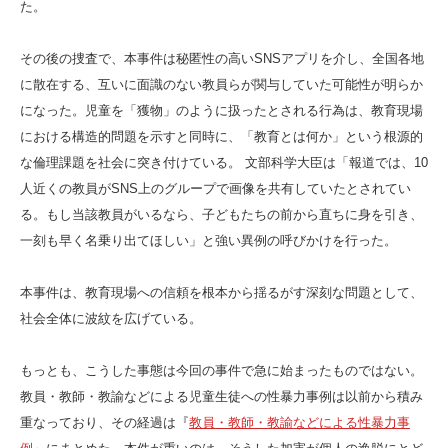
た。
その後の捜査で、本事件は秘匿性の高いSNSアプリを介し、全国各地
に散在する、互いに面識のない教員らが関与していた可能性が明らか
になった。児童を「獲物」のように扱ったとされる行為は、教育現場
における構造的問題を示すと同時に、「教育とは何か」という根源的
な倫理課題を社会に突き付けている。 文部科学大臣は「報道では、10
人近くの教員がSNS上のグループで画像を共有していたとされてい
る。もし当該教員がいるなら、子どもたちの前から直ちに身を引き、
一刻も早く名乗り出てほしい」と強い異例の呼びかけを行った。
本事件は、教育現場への信頼を根本から揺るがす深刻な問題として、
社会全体に波紋を広げている。
もっとも、こうした事態は今回の事件で急に始まったものではない。
教員・教師・教諭などによる児童生徒への性暴力事例は以前から積み
重なっており、その経過は『
教員・教師・教諭などによる性暴力事