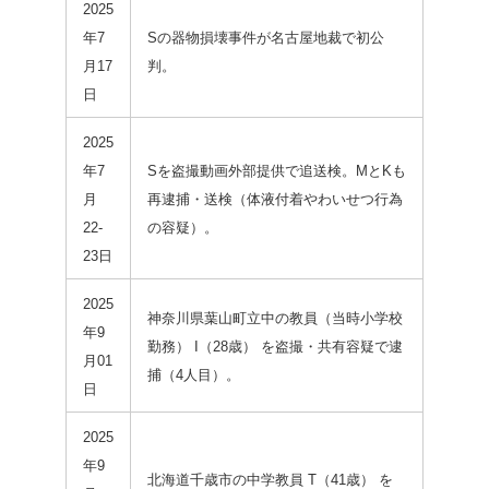
2025
年7
Sの器物損壊事件が名古屋地裁で初公
月17
判。
日
2025
年7
Sを盗撮動画外部提供で追送検。MとKも
月
再逮捕・送検（体液付着やわいせつ行為
22-
の容疑）。
23日
2025
神奈川県葉山町立中の教員（当時小学校
年9
勤務） I（28歳） を盗撮・共有容疑で逮
月01
捕（4人目）。
日
2025
年9
北海道千歳市の中学教員 T（41歳） を