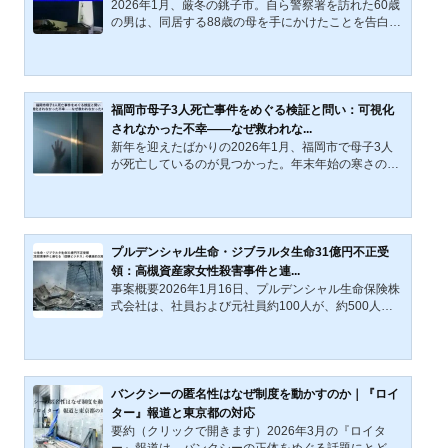
2026年1月、厳冬の銚子市。自ら警察署を訪れた60歳
状況2025/12/31（水）被害女性の所在が不明（事件発
の男は、同居する88歳の母を手にかけたことを告白し
生の可能性）この頃、松...
た。日本有数の漁港を抱える銚子市中央町で、なぜこ
の悲劇は防げなかったのか。本記事では、この事件を
現代の歪みである「9060問題」の象徴と捉え、市の財
政データから支援の限界を浮き彫りにする。また、自
首の法的意義や過去の「温情判決」が辿った過酷な結
福岡市母子3人死亡事件をめぐる検証と問い：可視化
末にも言及。一人の男を追い込んだ「介護疲れ」の正
されなかった不幸――なぜ救われな...
体と、司法・社会が果たすべき役割を多角的に検証し
新年を迎えたばかりの2026年1月、福岡市で母子3人
ていく。事件概要：約50時間の「空白」が物語る極限
が死亡しているのが見つかった。年末年始の寒さの中
の孤立2026年1月、...
で、人々の幸福や日常が可視化される一方、この3人
の不幸は、なぜ社会の視野からこぼれ落ちていたの
か。事件発覚後、SNS上では「生活保護の申請を却下
されたことが原因で心中に至った」といった趣旨の情
報が急速に拡散した。しかし福岡市は、これらの情報
プルデンシャル生命・ジブラルタ生命31億円不正受
について事実ではないと否定し、2026年1月13日、市
領：高槻資産家女性殺害事件と連...
の公式ホームページおよび公式X（旧Twitter）アカウ
事案概要2026年1月16日、プルデンシャル生命保険株
ント等を通じて、当該投稿に関する発信者情報の開示
式会社は、社員および元社員約100人が、約500人の
請求手続きを進める方針を...
顧客から計約31億4000万円を不適切に受領していた
とする調査結果を公表した。同日、グループ会社であ
るジブラルタ生命保険においても、元社員による約58
00万円の金銭不正受領が発覚し、謝罪が表明された。
これら100人規模、総額32億円に迫る不祥事は、単な
バンクシーの匿名性はなぜ制度を動かすのか｜『ロイ
る個人の逸脱を超え、同グループのビジネスモデルお
ター』報道と東京都の対応
よびガバナンスの根底に潜む「構造的欠陥」を浮き彫
要約（クリックで開きます）2026年3月の『ロイタ
りにしている。過去の事例との連続性：『高槻資産家
ー』報道は、バンクシーの正体をめぐる話題にとどま