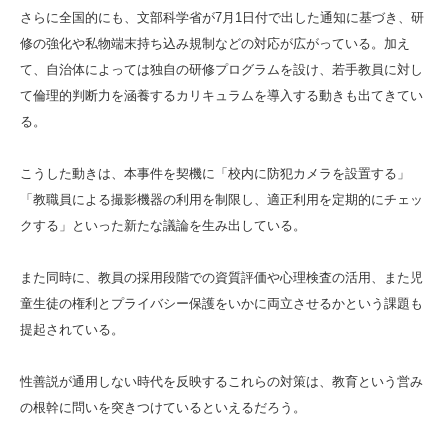
さらに全国的にも、文部科学省が7月1日付で出した通知に基づき、研
修の強化や私物端末持ち込み規制などの対応が広がっている。加え
て、自治体によっては独自の研修プログラムを設け、若手教員に対し
て倫理的判断力を涵養するカリキュラムを導入する動きも出てきてい
る。
こうした動きは、本事件を契機に「校内に防犯カメラを設置する」
「教職員による撮影機器の利用を制限し、適正利用を定期的にチェッ
クする」といった新たな議論を生み出している。
また同時に、教員の採用段階での資質評価や心理検査の活用、また児
童生徒の権利とプライバシー保護をいかに両立させるかという課題も
提起されている。
性善説が通用しない時代を反映するこれらの対策は、教育という営み
の根幹に問いを突きつけているといえるだろう。