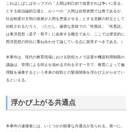
これはしばしばホッブズの「人間は利己的で放置すれば争いに至る」
とする統治論的立場と、ルソーの「人間は自然状態では善であるが、
社会制度や文明の発展が人間を堕落させる」とする見解の対立として
比較されるだろう。（ただし、厳密な意味での「性善説」「性悪説」
は東洋思想（孟子・荀子）に由来する概念であり、ここでは便宜的に
西洋思想の対比に重ね合わせて論じている点に留意すべきである。）
本事件は、現代の教育現場における防犯カメラ設置や機器利用制限の
議論は、管理による抑止を強める方向を示す一方で、教育によって倫
理観を涵養するという本来の役割との緊張関係を浮かび上がらせてい
るといえる。
浮かび上がる共通点
本事件の逮捕者には、いくつかの顕著な共通点が見られる。第一に、