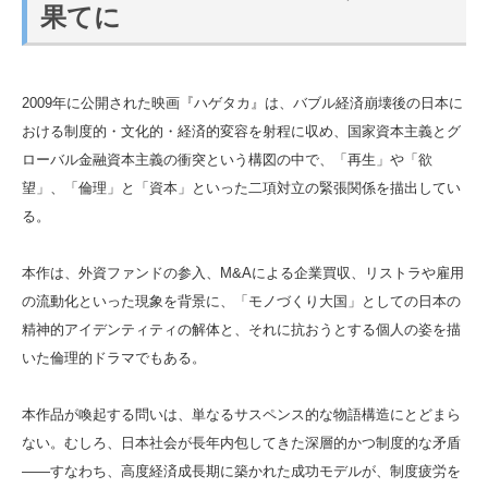
果てに
2009年に公開された映画『ハゲタカ』は、バブル経済崩壊後の日本に
おける制度的・文化的・経済的変容を射程に収め、国家資本主義とグ
ローバル金融資本主義の衝突という構図の中で、「再生」や「欲
望」、「倫理」と「資本」といった二項対立の緊張関係を描出してい
る。
本作は、外資ファンドの参入、M&Aによる企業買収、リストラや雇用
の流動化といった現象を背景に、「モノづくり大国」としての日本の
精神的アイデンティティの解体と、それに抗おうとする個人の姿を描
いた倫理的ドラマでもある。
本作品が喚起する問いは、単なるサスペンス的な物語構造にとどまら
ない。むしろ、日本社会が長年内包してきた深層的かつ制度的な矛盾
――すなわち、高度経済成長期に築かれた成功モデルが、制度疲労を