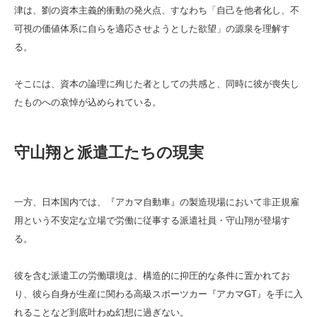
津は、劉の資本主義的衝動の発火点、すなわち「自己を他者化し、不
可視の価値体系に自らを適応させようとした欲望」の源泉を理解す
る。
そこには、資本の論理に殉じた者としての共感と、同時に彼が喪失し
たものへの哀悼が込められている。
守山翔と派遣工たちの現実
一方、日本国内では、『アカマ自動車』の製造現場において非正規雇
用という不安定な立場で労働に従事する派遣社員・守山翔が登場す
る。
彼を含む派遣工の労働環境は、構造的に抑圧的な条件に置かれてお
り、彼ら自身が生産に関わる高級スポーツカー『アカマGT』を手に入
れることなど到底叶わぬ幻想に過ぎない。