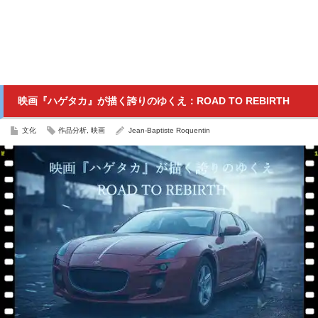
映画『ハゲタカ』が描く誇りのゆくえ：ROAD TO REBIRTH
文化
作品分析
,
映画
Jean-Baptiste Roquentin