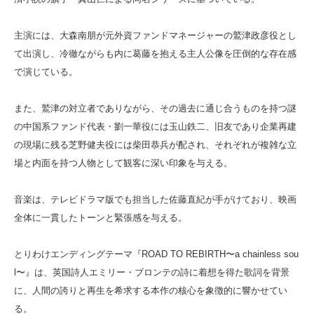
主演には、大森南朋が元外資ファンドマネージャーの鷲津政彦役とし
て出演し、冷徹ながらも内に葛藤を抱える主人公像を圧倒的な存在感
で演じている。
また、鷲津の対立者でありながら、その過去に通じ合うものを持つ謎
の中国系ファンド代表・劉一華役には玉山鉄二、旧友であり企業再建
の現場に残る芝野健夫役には柴田恭兵が配され、それぞれが複雑な立
場と内面を持つ人物として観客に深い印象を与える。
音楽は、テレビドラマ版でも担当した佐藤直紀が手がけており、映画
全体に一貫したトーンと緊張感を与える。
とりわけエンディングテーマ『ROAD TO REBIRTH〜a chainless sou
l〜』は、英国詩人エミリー・ブロンテの詩に着想を得た歌詞を背景
に、人間の誇りと再生を希求する本作の核心を象徴的に響かせてい
る。