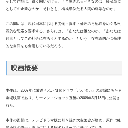
そして作品は、鋭く問いかける。「再生されるべきなのは、経済単位
としての企業なのか。それとも、構成単位たる人間の尊厳なのか」。
この問いは、現代日本における労働・資本・倫理の再配置をめぐる根
源的な思索を要求する。さらには、「あなたは誰なのか」「あなたは
何者としてこの社会に在ろうとするのか」という、存在論的かつ倫理
的な自問をも含意しているだろう。
映画概要
本作は、2007年に放送されたNHKドラマ『ハゲタカ』の続編にあたる
劇場映画であり、リーマン・ショック直後の2009年6月13日に公開さ
れた。
本作の監督は、テレビドラマ版に引き続き大友啓史が務め、原作は経
済小説の旗手・真山仁による同名シリーズに基づいている。