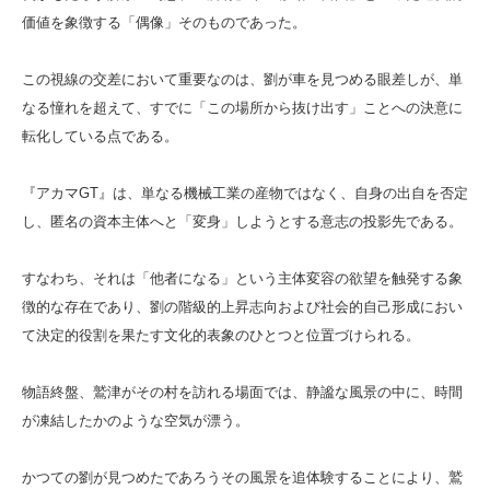
価値を象徴する「偶像」そのものであった。
この視線の交差において重要なのは、劉が車を見つめる眼差しが、単
なる憧れを超えて、すでに「この場所から抜け出す」ことへの決意に
転化している点である。
『アカマGT』は、単なる機械工業の産物ではなく、自身の出自を否定
し、匿名の資本主体へと「変身」しようとする意志の投影先である。
すなわち、それは「他者になる」という主体変容の欲望を触発する象
徴的な存在であり、劉の階級的上昇志向および社会的自己形成におい
て決定的役割を果たす文化的表象のひとつと位置づけられる。
物語終盤、鷲津がその村を訪れる場面では、静謐な風景の中に、時間
が凍結したかのような空気が漂う。
かつての劉が見つめたであろうその風景を追体験することにより、鷲