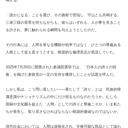
鳴する。
「誰かになる」ことを選び、その過程で苦悩し、守山とも共鳴する。
三者三様の背景を持ちながらも、彼らはいずれも、人が夢を見ること
を許され、夢に触れられる瞬間を与えようとしたのだ。
その行為には、人間を単なる機能や効率ではなく、ひとつの尊厳ある
人格として捉え直そうとする、根源的な倫理意志が底流していた。
2025年7月20日に開票された参議院選挙では、「日本人の誇りの回
復」を掲げた参政党が一定の支持を獲得したことが話題を呼んだ。
しかし私は、こう問い直したい——果たして「誇り」とは、民族的帰
属意識やナショナリズムの中にだけ宿るものなのだろうか。むしろ、
国籍や文化圏を超えた「人間」としての誇りと尊厳こそが、いま私た
ちが喪失し、取り戻さなければならない根源的価値なのではないか。
現代社会においては、人間は規格化され、交換可能な部品として扱わ