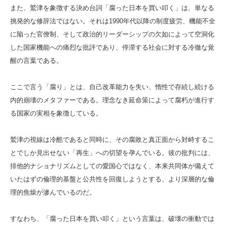
また、鷲津を象徴する決め台詞「腐った日本を買い叩く」は、単なる
挑発的な修辞法ではない。それは1990年代以降の制度疲労、機能不全
に陥った官僚制、そして政治的リーダーシップの欠如によって空洞化
した国家機能への痛烈な批評であり、停滞する社会に対する冷徹な覚
醒の言葉である。
ここで言う「腐り」とは、自己改革能力を失い、惰性で存続し続ける
内的崩壊のメタファーである。理念なき延命策によって腐朽が進行す
る国家の実相を象徴している。
鷲津の視線は冷酷であると同時に、その腐敗と真正面から対峙するこ
とでしか見出せない「再生」への切望を孕んでいる。彼の批判には、
排他的ナショナリズムとしての愛国心ではなく、本来共同体が備えて
いたはずの倫理的基盤と公共性を回復しようとする、より深層的な倫
理的焦燥が滲んでいるのだ。
すなわち、「腐った日本を買い叩く」という言葉は、破壊の衝動では