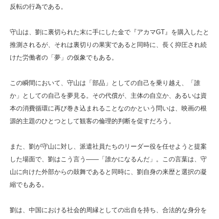
反転の行為である。
守山は、劉に裏切られた末に手にした金で『アカマGT』を購入したと
推測されるが、それは裏切りの果実であると同時に、長く抑圧され続
けた労働者の「夢」の仮象でもある。
この瞬間において、守山は「部品」としての自己を乗り越え、「誰
か」としての自己を夢見る。その代償が、主体の自立か、あるいは資
本の消費循環に再び巻き込まれることなのかという問いは、映画の根
源的主題のひとつとして観客の倫理的判断を促すだろう。
また、劉が守山に対し、派遣社員たちのリーダー役を任せようと提案
した場面で、劉はこう言う――「誰かになるんだ」。この言葉は、守
山に向けた外部からの鼓舞であると同時に、劉自身の来歴と選択の凝
縮でもある。
劉は、中国における社会的周縁としての出自を持ち、合法的な身分を