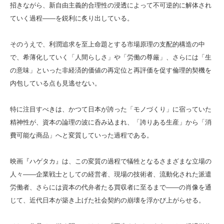
招きながら、新自由主義的合理性の浸透によって不可逆的に解体され
ていく過程――を鋭利に炙り出している。
そのうえで、利潤追求を至上命題とする市場原理の支配的構造の中
で、希薄化していく「人間らしさ」や「労働の尊厳」、さらには「生
の意味」といった非経済的価値の再定位と再評価を促す倫理的契機を
内包している点も見逃せない。
特に注目すべきは、かつて日本が誇った「モノづくり」に宿っていた
精神性が、資本の論理の波に呑み込まれ、「誇りある生産」から「消
費可能な商品」へと変質していった過程である。
映画『ハゲタカ』は、この変質の過程で犠牲となるさまざまな立場の
人々――企業戦士としての経営者、現場の技術者、流動化された派遣
労働者、さらには資本の代弁者たる買収者に至るまで――の肖像を通
じて、近代日本が築き上げた社会契約の崩壊を浮かび上がらせる。