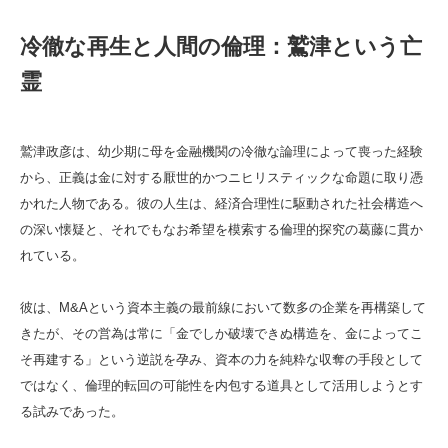
冷徹な再生と人間の倫理：鷲津という亡
霊
鷲津政彦は、幼少期に母を金融機関の冷徹な論理によって喪った経験
から、正義は金に対する厭世的かつニヒリスティックな命題に取り憑
かれた人物である。彼の人生は、経済合理性に駆動された社会構造へ
の深い懐疑と、それでもなお希望を模索する倫理的探究の葛藤に貫か
れている。
彼は、M&Aという資本主義の最前線において数多の企業を再構築して
きたが、その営為は常に「金でしか破壊できぬ構造を、金によってこ
そ再建する」という逆説を孕み、資本の力を純粋な収奪の手段として
ではなく、倫理的転回の可能性を内包する道具として活用しようとす
る試みであった。