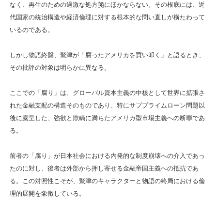
なく、再生のための過激な処方箋にほかならない。その根底には、近
代国家の統治構造や経済倫理に対する根本的な問い直しが横たわって
いるのである。
しかし物語終盤、鷲津が「腐ったアメリカを買い叩く」と語るとき、
その批評の対象は明らかに異なる。
ここでの「腐り」は、グローバル資本主義の中核として世界に拡張さ
れた金融支配の構造そのものであり、特にサブプライムローン問題以
後に露呈した、強欲と欺瞞に満ちたアメリカ型市場主義への断罪であ
る。
前者の「腐り」が日本社会における内発的な制度崩壊への介入であっ
たのに対し、後者は外部から押し寄せる金融帝国主義への抵抗であ
る。この対照性こそが、鷲津のキャラクターと物語の終局における倫
理的展開を象徴している。