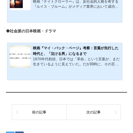
映画『ナイトクローラー』は、反社会的人格を有する
いく。映画『万引き家族』概要：カンヌが認めた「社
『ルイス・ブルーム』がメディア業界において成功を
会の境界線」に生...
収める過程を描いた作品である。2014年の公開以来、
本作は単なるサイコ・サスペンスの枠を超え、メディ
アの視聴率至上主義とジャーナリズムの倫理を問う作
品として評価されてきた。本記事では、本作が提示す
◆社会派の日本映画・ドラマ
るメディアの商業主義的構造と、その社会的影響につ
いて批判的考察を加える。本作の根幹にあるのは、
『事実』よりも『物語』を優先するメディアの報道姿
勢である。視聴率を最優先する放送局は、センセーシ
映画『マイ・バック・ページ』考察：言葉が先行した
ョナルな映像を求め...
時代と、「泣ける男」になるまで
1970年代初頭、日本では「革命」という言葉が、まだ
生きているように見えていた。だが同時に、その言葉
はすでに現実から乖離し始め、誰かの人生を照らすよ
りも、誰かを縛り、追い立てるものへと変わりつつあ
った。映画『マイ・バック・ページ』（2011年）は、
そうした時代の終わり際に立ち会った若き記者の視点
から、言葉と行動、理想と生活のあいだに生じた致命
的なずれを描いた作品である。本作が扱うのは、武装
闘争の成否でも、思想の正しさでもない。むしろ、
「語った言葉を、誰が、どこまで引き受けたのか」と
いう問いそのものだ...
前の記事
次の記事