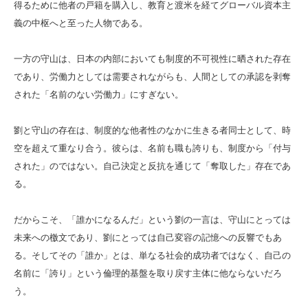
得るために他者の戸籍を購入し、教育と渡米を経てグローバル資本主
義の中枢へと至った人物である。
一方の守山は、日本の内部においても制度的不可視性に晒された存在
であり、労働力としては需要されながらも、人間としての承認を剥奪
された「名前のない労働力」にすぎない。
劉と守山の存在は、制度的な他者性のなかに生きる者同士として、時
空を超えて重なり合う。彼らは、名前も職も誇りも、制度から「付与
された」のではない。自己決定と反抗を通じて「奪取した」存在であ
る。
だからこそ、「誰かになるんだ」という劉の一言は、守山にとっては
未来への檄文であり、劉にとっては自己変容の記憶への反響でもあ
る。そしてその「誰か」とは、単なる社会的成功者ではなく、自己の
名前に「誇り」という倫理的基盤を取り戻す主体に他ならないだろ
う。