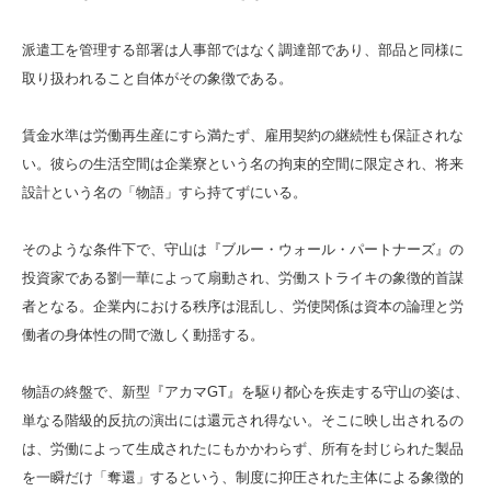
派遣工を管理する部署は人事部ではなく調達部であり、部品と同様に
取り扱われること自体がその象徴である。
賃金水準は労働再生産にすら満たず、雇用契約の継続性も保証されな
い。彼らの生活空間は企業寮という名の拘束的空間に限定され、将来
設計という名の「物語」すら持てずにいる。
そのような条件下で、守山は『ブルー・ウォール・パートナーズ』の
投資家である劉一華によって扇動され、労働ストライキの象徴的首謀
者となる。企業内における秩序は混乱し、労使関係は資本の論理と労
働者の身体性の間で激しく動揺する。
物語の終盤で、新型『アカマGT』を駆り都心を疾走する守山の姿は、
単なる階級的反抗の演出には還元され得ない。そこに映し出されるの
は、労働によって生成されたにもかかわらず、所有を封じられた製品
を一瞬だけ「奪還」するという、制度に抑圧された主体による象徴的