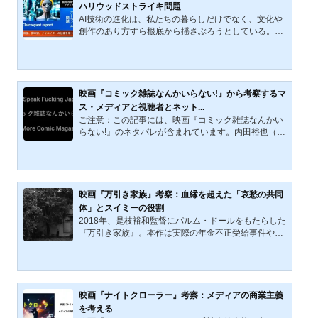
は、静かな光の中にそうした問いを浮かび上がらせ
ハリウッドストライキ問題
る。 原作が持つ淡々とした筆致と、一人称の語りが生
AI技術の進化は、私たちの暮らしだけでなく、文化や
み出す孤独感は、映画で...
創作のあり方すら根底から揺さぶろうとしている。映
画やドラマの脚本はAIに学習され、俳優の顔と声はデ
ジタルで複製され、知らぬ間に“もうひとりの自分”が
画面の中で動き始める。2023年、米国で起きた『WG
A』と『SAG-AFTRA』による大規模ストライキは、こ
うした技術進化への警鐘であった。まさにそのタイミ
映画『コミック雑誌なんかいらない!』から考察するマ
ングで配信されたドラマ『ブラック・ミラー』シーズ
ス・メディアと視聴者とネット...
ン6の一編「ジョーンはひどい人」は、フィクション
ご注意：この記事には、映画『コミック雑誌なんかい
の形を借りて、AIとエンタメ産業の摩擦点を鋭くえぐ
らない!』のネタバレが含まれています。内田裕也（1
る作品となった。本記事...
939年11月17日－2019年3月17日）脚本、主演の『コ
ミック雑誌なんかいらない!』は、1985年に製作、86
年に公開されたゲリラ撮影手法を使うドキュメンタリ
ー調の映画である。映画『コミック雑誌なんかいらな
い!』は、マス・メディアと大衆、商品としての情報の
映画『万引き家族』考察：血縁を超えた「哀愁の共同
送り手（マスコミ）と情報を受け消費する大衆（視聴
体」とスイミーの役割
者）の共犯関係、共依存関係を不良の眼と反骨精神を
2018年、是枝裕和監督にパルム・ドールをもたらした
持つ内田裕也の視点と感性から炙り出している。映画
『万引き家族』。本作は実際の年金不正受給事件や児
が撮影された1985年...
童虐待、社会的孤立を背景に、血の繋がらない「擬似
家族」の切実な生を描き出す。本記事では、安藤サク
ラ演じる信代の「拾った」という言葉に象徴される社
会の外側の論理を徹底考察する。レオ・レオニの絵本
『スイミー』が暗示する役割論や、ラストシーンで逃
映画『ナイトクローラー』考察：メディアの商業主義
げ続けた父・治が見せた「追う姿」から、是枝監督が
を考える
問い続ける「真の父性」と「家族の本質」を紐解いて