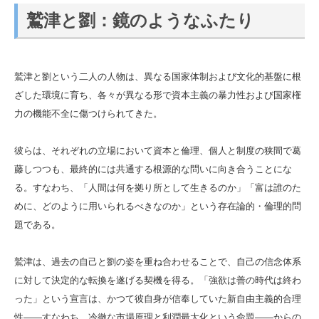
鷲津と劉：鏡のようなふたり
鷲津と劉という二人の人物は、異なる国家体制および文化的基盤に根
ざした環境に育ち、各々が異なる形で資本主義の暴力性および国家権
力の機能不全に傷つけられてきた。
彼らは、それぞれの立場において資本と倫理、個人と制度の狭間で葛
藤しつつも、最終的には共通する根源的な問いに向き合うことにな
る。すなわち、「人間は何を拠り所として生きるのか」「富は誰のた
めに、どのように用いられるべきなのか」という存在論的・倫理的問
題である。
鷲津は、過去の自己と劉の姿を重ね合わせることで、自己の信念体系
に対して決定的な転換を遂げる契機を得る。「強欲は善の時代は終わ
った」という宣言は、かつて彼自身が信奉していた新自由主義的合理
性――すなわち、冷徹な市場原理と利潤最大化という命題――からの