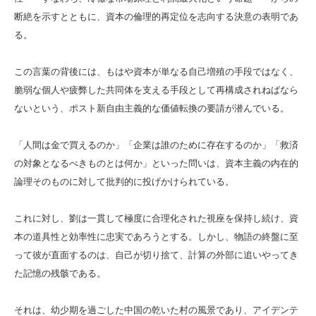
断絶を示すとともに、資本の倫理的再定位を志向する決意の表明であ
る。
この言葉の背後には、もはや資本が単なる自己増殖の手段ではなく、
脆弱な個人や疲弊した共同体を支える手段として再構成されねばなら
ないという、ポスト新自由主義的な価値転換の要請が潜んでいる。
「人間は金で買えるのか」「企業は誰のために存在するのか」「救済
の対象となるべきものとは何か」といった問いは、資本主義の内在的
論理そのものに対して批判的に投げかけられている。
これに対し、劉は一貫して極度に合理化された視座を保持し続け、資
本の道具性と効率性に忠実であろうとする。しかし、物語の終盤に至
って彼が直面するのは、自己が切り捨て、計算の外部に追いやってき
た記憶の残骸である。
それは、幼少期を過ごした中国の乾いた村の風景であり、アイデンテ