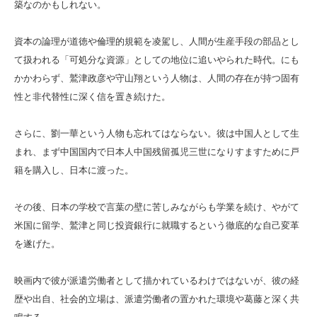
築なのかもしれない。
資本の論理が道徳や倫理的規範を凌駕し、人間が生産手段の部品とし
て扱われる「可処分な資源」としての地位に追いやられた時代。にも
かかわらず、鷲津政彦や守山翔という人物は、人間の存在が持つ固有
性と非代替性に深く信を置き続けた。
さらに、劉一華という人物も忘れてはならない。彼は中国人として生
まれ、まず中国国内で日本人中国残留孤児三世になりすますために戸
籍を購入し、日本に渡った。
その後、日本の学校で言葉の壁に苦しみながらも学業を続け、やがて
米国に留学、鷲津と同じ投資銀行に就職するという徹底的な自己変革
を遂げた。
映画内で彼が派遣労働者として描かれているわけではないが、彼の経
歴や出自、社会的立場は、派遣労働者の置かれた環境や葛藤と深く共