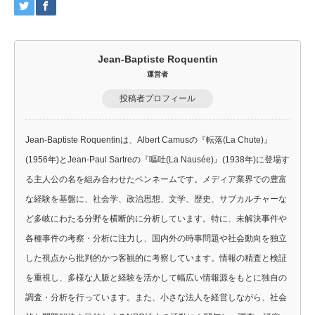
Jean-Baptiste Roquentin
運営者
投稿者プロフィール
Jean-Baptiste Roquentinは、Albert Camusの『転落(La Chute)』
(1956年)とJean-Paul Sartreの『嘔吐(La Nausée)』(1938年)に登場す
る主人公の名を組み合わせたペンネームです。メディア業界での豊富
な経験を基盤に、社会学、政治思想、文学、歴史、サブカルチャーな
ど多岐にわたる分野を横断的に分析しています。特に、未解決事件や
各種事件の考察・分析に注力し、国内外の時事問題や社会動向を独立
した視点から批判的かつ客観的に考察しています。情報の精査と検証
を重視し、多様な人脈と経験を活かして幅広い情報源をもとに独自の
調査・分析を行っています。また、小さな法人を経営しながら、社会