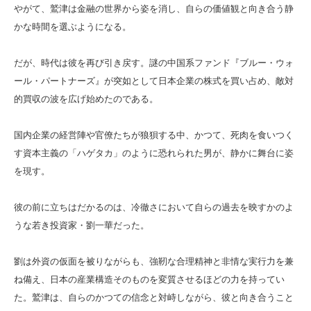
やがて、鷲津は金融の世界から姿を消し、自らの価値観と向き合う静
かな時間を選ぶようになる。
だが、時代は彼を再び引き戻す。謎の中国系ファンド『ブルー・ウォ
ール・パートナーズ』が突如として日本企業の株式を買い占め、敵対
的買収の波を広げ始めたのである。
国内企業の経営陣や官僚たちが狼狽する中、かつて、死肉を食いつく
す資本主義の「ハゲタカ」のように恐れられた男が、静かに舞台に姿
を現す。
彼の前に立ちはだかるのは、冷徹さにおいて自らの過去を映すかのよ
うな若き投資家・劉一華だった。
劉は外資の仮面を被りながらも、強靭な合理精神と非情な実行力を兼
ね備え、日本の産業構造そのものを変質させるほどの力を持ってい
た。鷲津は、自らのかつての信念と対峙しながら、彼と向き合うこと