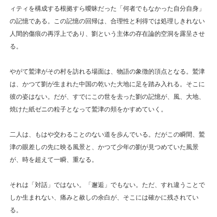
ィティを構成する根拠すら曖昧だった「何者でもなかった自分自身」
の記憶である。この記憶の回帰は、合理性と利得では処理しきれない
人間的傷痕の再浮上であり、劉という主体の存在論的空洞を露呈させ
る。
やがて鷲津がその村を訪れる場面は、物語の象徴的頂点となる。鷲津
は、かつて劉が生まれた中国の乾いた大地に足を踏み入れる。そこに
彼の姿はない。だが、すでにこの世を去った劉の記憶が、風、大地、
焼けた紙ゼニの粒子となって鷲津の頬をかすめていく。
二人は、もはや交わることのない道を歩んでいる。だがこの瞬間、鷲
津の眼差しの先に映る風景と、かつて少年の劉が見つめていた風景
が、時を超えて一瞬、重なる。
それは「対話」ではない。「邂逅」でもない。ただ、すれ違うことで
しか生まれない、痛みと赦しの余白が、そこには確かに残されてい
る。