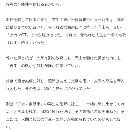
存在の可能性を信じる者がいる。
出自を隠して日本に渡り、苦学の末に米投資銀行に入った劉は、運命
に最期まで抗い続けた。報われぬ労働の日々に抗った守山も、赤い
『アカマGT』で街を駆け抜けた。それは、奪われた人生を一瞬でも取
り戻す「誇り」だった。
乾いた風と紙ゼニの舞う劉の故郷にも、守山が駆けた孤独な街にも、
「再生」の微かな鼓動が静かに響いていた。
貨幣で癒せぬ傷に対し、鷲津はあえて貨幣を用い、人間の尊厳を守ろ
うとした。その志は、劉にも静かに継がれていた。
劉は『アカマ自動車』の再生を芝野に託し、「一緒に車に乗せてくれ
よ」と言葉を残す。日本に憧れた彼は、その象徴に希望を重ねた。そ
こには、人間と社会の再生への願いが秘められていたのかもしれな
い。