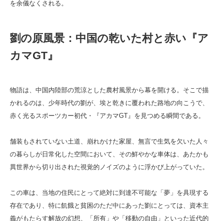
を余儀なくされる。
劉の原風景：中国の乾いた村と赤い『ア
カマGT』
物語は、中国内陸部の荒涼とした農村風景から幕を開ける。そこで描
かれるのは、少年時代の劉が、埃と乾きに覆われた路地の向こうで、
赤く光るスポーツカー初代・『アカマGT』を見つめる瞬間である。
舗装もされていない土道、崩れかけた家屋、無言で生気を欠いた人々
の暮らしが日常化した空間において、その鮮やかな車体は、あたかも
異世界から切り出された視覚的ノイズのように浮かび上がっていた。
この車は、当地の住民にとって絶対に到達不可能な「夢」を具現する
存在であり、特に飢餓と貧困のただ中にあった劉にとっては、資本主
義がもたらす解放の幻想、「所有」や「移動の自由」といった近代的