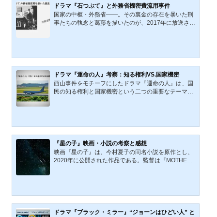
ドラマ『石つぶて』と外務省機密費流用事件
国家の中枢・外務省――。その裏金の存在を暴いた刑
事たちの執念と葛藤を描いたのが、2017年に放送され
たドラマ『石つぶて～外務省機密費を暴いた捜査二課
の男たち～』である。本作は、実際に発生した『外務
省機密費流用事件』を基に、地方警察である警視庁捜
査二課が、国家中枢の政治家や外務省のエリート官僚
に戦いを挑む姿を描いた異色の刑事ドラマである。こ
の事件は、単なる汚職や個人の不正ではない。領収書
ドラマ『運命の人』考察：知る権利VS.国家機密
不要で監査も免除される「外交機密費」という国家の
西山事件をモチーフにしたドラマ『運命の人』は、国
特権的な資金が、組織ぐるみで私的に流用されていた
民の知る権利と国家機密という二つの重要なテーマの
実態が明らかになっ...
対立を描く社会派ドラマである。これらのテーマは、
民主主義社会における透明性及び知る権利の必要性
と、一方で国家の安全を守るために必要とされる秘密
の保持という相反する価値観について考察させるもの
である。この対立は、公共の利益と個々人のプライバ
シー権、国家安全保障の必要性の間のバランスをどの
『星の子』映画・小説の考察と感想
ように取るかという、普遍的で永続的な問題につなが
映画『星の子』は、今村夏子の同名小説を原作とし、
っている。さらに、ドラマ『運命の人』は、権力を追
2020年に公開された作品である。監督は『MOTHER
求する政治家同士の...
マザー』や『さよなら渓谷』で知られる大森立嗣。主
演の芦田愛菜が、思春期の少女・ちひろの繊細な心の
揺れを見事に表現している。この物語は、両親が信仰
する新興宗教の影響を受けながらも、なお「普通」で
あろうとする少女の葛藤を描く。信仰とは何か、家族
とは何か、人は何を拠り所にして生きるのか。本作
ドラマ『ブラック・ミラー』“ジョーンはひどい人” と