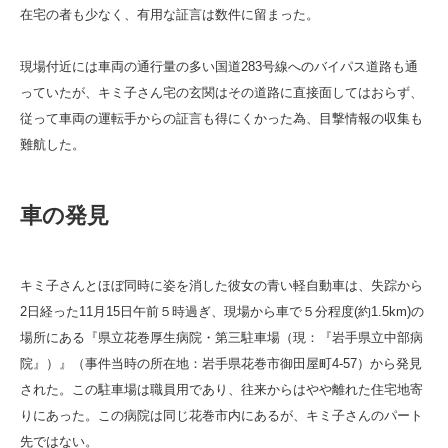
在宅の者も少なく、有用な証言は数件に留まった。
現場付近には車両の通行量の多い国道283号線へのバイパス道路も通
っていたが、キミ子さん宅の玄関はその道路に直接面してはおらず、
従って車両の運転手からの証言も得にくかった為、目撃情報の収集も
難航した。
車の発見
キミ子さんとほぼ同時に姿を消した彼女の青い軽自動車は、失踪から
2日経った11月15日午前５時過ぎ、現場から車で５分程度(約1.5km)の
場所にある『県立花巻厚生病院・第三駐車場（現：『岩手県立中部病
院』）』（事件当時の所在地：岩手県花巻市御田屋町4-57）から発見
された。この駐車場は職員用であり、往来からはやや離れた住宅地寄
りにあった。この病院は同じ花巻市内にあるが、キミ子さんのパート
先ではない。