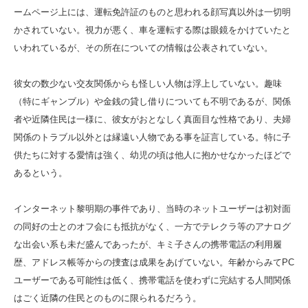
ームページ上には、運転免許証のものと思われる顔写真以外は一切明
かされていない。視力が悪く、車を運転する際は眼鏡をかけていたと
いわれているが、その所在についての情報は公表されていない。
彼女の数少ない交友関係からも怪しい人物は浮上していない。趣味
（特にギャンブル）や金銭の貸し借りについても不明であるが、関係
者や近隣住民は一様に、彼女がおとなしく真面目な性格であり、夫婦
関係のトラブル以外とは縁遠い人物である事を証言している。特に子
供たちに対する愛情は強く、幼児の頃は他人に抱かせなかったほどで
あるという。
インターネット黎明期の事件であり、当時のネットユーザーは初対面
の同好の士とのオフ会にも抵抗がなく、一方でテレクラ等のアナログ
な出会い系も未だ盛んであったが、キミ子さんの携帯電話の利用履
歴、アドレス帳等からの捜査は成果をあげていない。年齢からみてPC
ユーザーである可能性は低く、携帯電話を使わずに完結する人間関係
はごく近隣の住民とのものに限られるだろう。