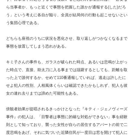
ら当事者か、もっと近くで事態を把握した誰かが通報する(した)だろ
う」という考えに各自が陥り、全員が結局何の行動も起こせないとい
う集団心理である。
どちらも座視のうちに状況を悪化させ、取り返しがつかなくなるまで
事態を放置してしまう恐れがある。
キミ子さんの事件も、ガラスが破られた時点、あるいは悲鳴が上がっ
た時点で、直接、助太刀に入る事までは躊躇するとしても、距離を取
った上で誰何するか、せめて110番通報していれば、逃走は許したに
せよ犯人の性別、人相風体くらいは確認できたかもしれず、犯人も彼
女の連れ去りまでは諦めた可能性もある。
傍観者効果が提唱されるきっかけとなった『キティ・ジェノヴィーズ
事件』の犯人は、「目撃者は事態に的確な対処ができない」事を経験
則として知っており、襲った女性が自らの居住するアパートの前で二
度悲鳴をあげ、それに気づいた近隣住民が一度目は窓を開けて犯人に