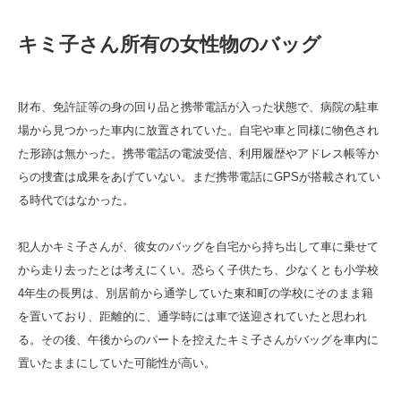
キミ子さん所有の女性物のバッグ
財布、免許証等の身の回り品と携帯電話が入った状態で、病院の駐車
場から見つかった車内に放置されていた。自宅や車と同様に物色され
た形跡は無かった。携帯電話の電波受信、利用履歴やアドレス帳等か
らの捜査は成果をあげていない。まだ携帯電話にGPSが搭載されてい
る時代ではなかった。
犯人かキミ子さんが、彼女のバッグを自宅から持ち出して車に乗せて
から走り去ったとは考えにくい。恐らく子供たち、少なくとも小学校
4年生の長男は、別居前から通学していた東和町の学校にそのまま籍
を置いており、距離的に、通学時には車で送迎されていたと思われ
る。その後、午後からのパートを控えたキミ子さんがバッグを車内に
置いたままにしていた可能性が高い。