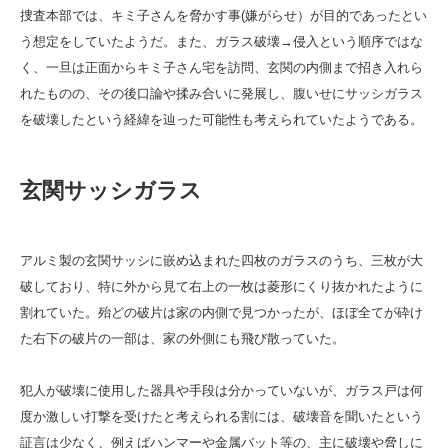
捜査本部では、キミ子さんを脅かす事(嫌がらせ）が目的であったとい
う想定をしていたようだ。また、ガラス破壊→侵入という順序ではな
く、一旦は正面からキミ子さん宅を訪問、玄関の内側まで招き入れら
れたものの、その後口論や揉み合いに発展し、腹いせにサッシガラス
を破壊したという経緯を辿った可能性も考えられていたようである。
玄関サッシガラス
アルミ製の玄関サッシに嵌め込まれた四枚のガラスのうち、三枚が大
破しており、特に外から見て右上の一枚は菱形にくり抜かれたように
割れていた。殆どの破片は家の内側で見つかったが、ほぼ全てが砕け
た右下の破片の一部は、家の外側にも飛び散っていた。
犯人が破壊に使用した器具や手段は分かっていないが、ガラス戸は何
度か激しい打撃を受けたと考えられる割には、破壊音を聞いたという
証言は少なく、例えばハンマーや金属バット等の、主に破壊や脅しに