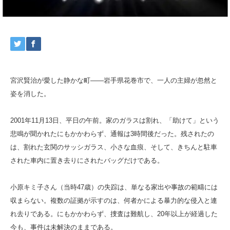
宮沢賢治が愛した静かな町――岩手県花巻市で、一人の主婦が忽然と
姿を消した。
2001年11月13日、平日の午前。家のガラスは割れ、「助けて」という
悲鳴が聞かれたにもかかわらず、通報は3時間後だった。残されたの
は、割れた玄関のサッシガラス、小さな血痕、そして、きちんと駐車
された車内に置き去りにされたバッグだけである。
小原キミ子さん（当時47歳）の失踪は、単なる家出や事故の範疇には
収まらない。複数の証拠が示すのは、何者かによる暴力的な侵入と連
れ去りである。にもかかわらず、捜査は難航し、20年以上が経過した
今も、事件は未解決のままである。