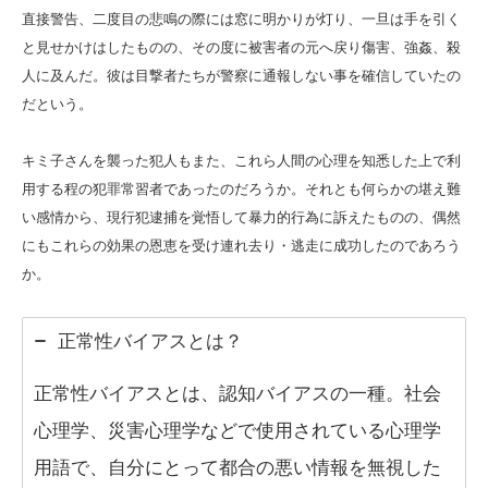
直接警告、二度目の悲鳴の際には窓に明かりが灯り、一旦は手を引く
と見せかけはしたものの、その度に被害者の元へ戻り傷害、強姦、殺
人に及んだ。彼は目撃者たちが警察に通報しない事を確信していたの
だという。
キミ子さんを襲った犯人もまた、これら人間の心理を知悉した上で利
用する程の犯罪常習者であったのだろうか。それとも何らかの堪え難
い感情から、現行犯逮捕を覚悟して暴力的行為に訴えたものの、偶然
にもこれらの効果の恩恵を受け連れ去り・逃走に成功したのであろう
か。
正常性バイアスとは？
正常性バイアスとは、認知バイアスの一種。社会
心理学、災害心理学などで使用されている心理学
用語で、自分にとって都合の悪い情報を無視した