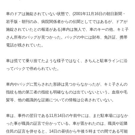
車のドアは施錠されていない状態で、(2001年11月16日の朝日新聞・
岩手版・朝刊のみ、病院関係者からの伝聞としてではあるが、ドアが
施錠されていたとの報道がある)車内は無人で、車のキーの他、キミ子
さん所有のバッグが見つかった。バッグの中には財布、免許証、携帯
電話が残されていた。
車は慌てて乗り捨てたような様子ではなく、きちんと駐車ラインに沿
ってバックで停められていた。
車内やバッグに荒らされた形跡は見つからなかったが、キミ子さんの
指紋も他の第三者の指紋も明確なものは出ていないという。血痕や毛
髪等、他の鑑識的な証拠についての情報は公表されていない。
車は、事件の翌日である11月14日の午前中には、まだ駐車場にはなか
った事が職員の証言で分かっている。車が置かれたのは、職員や近隣
住民の証言を併せると、14日の昼頃から午後５時までの間である可能