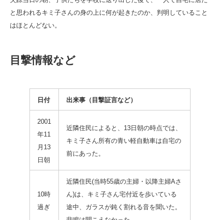
と思われるキミ子さんの身の上に何が起きたのか、判明していること
はほとんどない。
目撃情報など
日付
出来事（目撃証言など）
2001
近隣住民によると、13日朝の時点では、
年11
キミ子さん所有の青い軽自動車は自宅の
月13
前にあった。
日朝
近隣住民(当時55歳の主婦・以降主婦Aさ
10時
ん)は、キミ子さん宅付近を歩いている
過ぎ
途中、ガラスが鈍く割れる音を聞いた。
悲鳴は聞こえなかった。