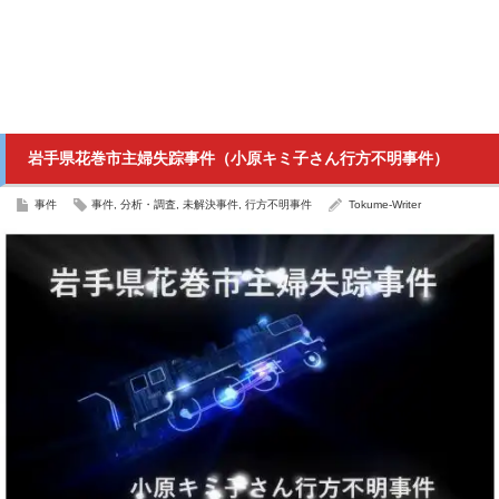
岩手県花巻市主婦失踪事件（小原キミ子さん行方不明事件）
事件
事件
,
分析・調査
,
未解決事件
,
行方不明事件
Tokume-Writer