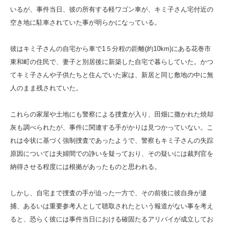
いるが、事件当日、彼の所有する軽ワゴン車が、キミ子さん宅付近の
空き地に駐車されていた事が明らかになっている。
彼はキミ子さんの自宅から車で1５分程の距離(約10km)にある花巻市
東和町の住民で、妻子と別居後に新築した自宅で暮らしていた。かつ
てキミ子さんや子供たちと住んでいた家は、新居と同じ敷地の中に無
人のまま残されていた。
これらの家屋や土地にも警察による捜査が入り、田畑に撒かれた焼却
灰も調べられたが、事件に関連する手がかりは見つかっていない。こ
れは令状に基づく強制捜査であったようで、警察もキミ子さんの失踪
原因については夫婦間での諍いを疑っており、その疑いには裁判官を
納得させる程度には根拠があったものと思われる。
しかし、自宅まで捜査の手が迫った一方で、その前後に彼自身が逮
捕、あるいは重要参考人として聴取されたという報道がない事を考え
ると、恐らく彼には事件当日における確固たるアリバイが成立してお