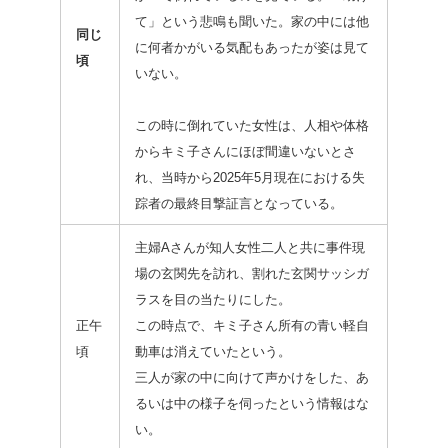
て」という悲鳴も聞いた。家の中には他
同じ
に何者かがいる気配もあったが姿は見て
頃
いない。
この時に倒れていた女性は、人相や体格
からキミ子さんにほぼ間違いないとさ
れ、当時から2025年5月現在における失
踪者の最終目撃証言となっている。
主婦Aさんが知人女性二人と共に事件現
場の玄関先を訪れ、割れた玄関サッシガ
ラスを目の当たりにした。
正午
この時点で、キミ子さん所有の青い軽自
頃
動車は消えていたという。
三人が家の中に向けて声かけをした、あ
るいは中の様子を伺ったという情報はな
い。