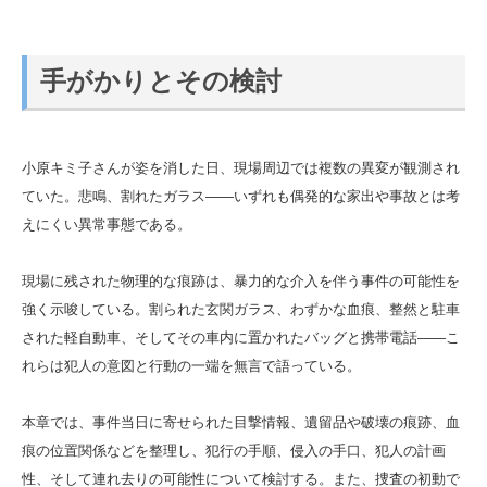
手がかりとその検討
小原キミ子さんが姿を消した日、現場周辺では複数の異変が観測され
ていた。悲鳴、割れたガラス――いずれも偶発的な家出や事故とは考
えにくい異常事態である。
現場に残された物理的な痕跡は、暴力的な介入を伴う事件の可能性を
強く示唆している。割られた玄関ガラス、わずかな血痕、整然と駐車
された軽自動車、そしてその車内に置かれたバッグと携帯電話――こ
れらは犯人の意図と行動の一端を無言で語っている。
本章では、事件当日に寄せられた目撃情報、遺留品や破壊の痕跡、血
痕の位置関係などを整理し、犯行の手順、侵入の手口、犯人の計画
性、そして連れ去りの可能性について検討する。また、捜査の初動で