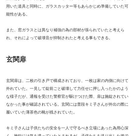
用いた道具と同時に、ガラスカッター等もあらかじめ準備していた可
能性がある。
また、窓ガラスとは異なり補強の為の部材が張られていたと考えら
れ、それによって破壊音が抑制されたと考える事もできる。
玄関扉
玄関扉は、二枚の引き戸で構成されており、一枚は家の内側に向けて
外れていた。一見して錠前ごと破壊して力任せに押し入ったかのよう
な様子だが、通報を受けた警察官が駆けつけた際、扉は施錠されてい
なかった事が確認されている。玄関には普段キミ子さんが外出の際に
履いていた薄茶色の靴が残されていた。
キミ子さんは子供たちの安全を一人で守るべき立場にあった為用心深
く、施錠には気を遣っていたとされるが、子供たちを送り出した後で