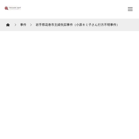
Home
事件
岩手県花巻市主婦失踪事件（小原キミ子さん行方不明事件）