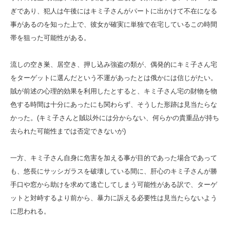
ぎであり、犯人は午後にはキミ子さんがパートに出かけて不在になる
事があるのを知った上で、彼女が確実に単独で在宅しているこの時間
帯を狙った可能性がある。
流しの空き巣、居空き、押し込み強盗の類が、偶発的にキミ子さん宅
をターゲットに選んだという不運があったとは俄かには信じがたい。
賊が前述の心理的効果を利用したとすると、キミ子さん宅の財物を物
色する時間は十分にあったにも関わらず、そうした形跡は見当たらな
かった。(キミ子さんと賊以外には分からない、何らかの貴重品が持ち
去られた可能性までは否定できないが)
一方、キミ子さん自身に危害を加える事が目的であった場合であって
も、悠長にサッシガラスを破壊している間に、肝心のキミ子さんが勝
手口や窓から助けを求めて逃亡してしまう可能性がある訳で、ターゲ
ットと対峙するより前から、暴力に訴える必要性は見当たらないよう
に思われる。