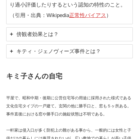
り過小評価したりするという認知の特性のこと。
（引用・出典：Wikipedia
正常性バイアス
）
傍観者効果とは？
キティ・ジェノヴィーズ事件とは？
キミ子さんの自宅
平屋で、昭和中期・後期に公営住宅等の用途に採用された様式である
文化住宅タイプの一戸建て。玄関の他に勝手口と、窓も５ヶ所ある。
事件直後における窓や勝手口の施錠状態は不明である。
一軒家は侵入口が多く防犯上の難がある事から、一般的には女性と子
供だけの暮らしには推奨されないが、広い敷地での暮らしが長い子供