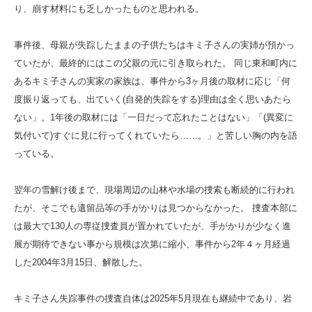
り、崩す材料にも乏しかったものと思われる。
事件後、母親が失踪したままの子供たちはキミ子さんの実姉が預かっ
ていたが、最終的にはこの父親の元に引き取られた。 同じ東和町内に
あるキミ子さんの実家の家族は、事件から3ヶ月後の取材に応じ「何
度振り返っても、出ていく(自発的失踪をする)理由は全く思いあたら
ない」。1年後の取材には「一日だって忘れたことはない」「(異変に
気付いて)すぐに見に行ってくれていたら……。」と苦しい胸の内を語
っている。
翌年の雪解け後まで、現場周辺の山林や水場の捜索も断続的に行われ
たが、そこでも遺留品等の手がかりは見つからなかった。 捜査本部に
は最大で130人の専従捜査員が置かれていたが、手がかりが少なく進
展が期待できない事から規模は次第に縮小、事件から2年４ヶ月経過
した2004年3月15日、解散した。
キミ子さん失踪事件の捜査自体は2025年5月現在も継続中であり、岩