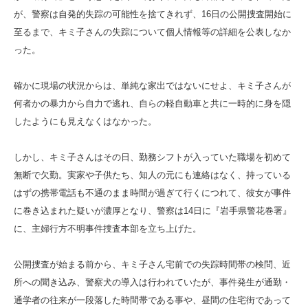
が、警察は自発的失踪の可能性を捨てきれず、16日の公開捜査開始に
至るまで、キミ子さんの失踪について個人情報等の詳細を公表しなか
った。
確かに現場の状況からは、単純な家出ではないにせよ、キミ子さんが
何者かの暴力から自力で逃れ、自らの軽自動車と共に一時的に身を隠
したようにも見えなくはなかった。
しかし、キミ子さんはその日、勤務シフトが入っていた職場を初めて
無断で欠勤。実家や子供たち、知人の元にも連絡はなく、持っている
はずの携帯電話も不通のまま時間が過ぎて行くにつれて、彼女が事件
に巻き込まれた疑いが濃厚となり、警察は14日に『岩手県警花巻署』
に、主婦行方不明事件捜査本部を立ち上げた。
公開捜査が始まる前から、キミ子さん宅前での失踪時間帯の検問、近
所への聞き込み、警察犬の導入は行われていたが、事件発生が通勤・
通学者の往来が一段落した時間帯である事や、昼間の住宅街であって