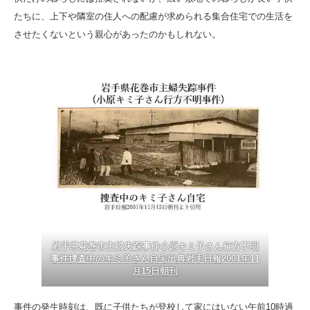
たちに、上下や隣室の住人への配慮が求められる集合住宅での生活を
させたくないという親心があったのかもしれない。
岩手県花巻市主婦失踪事件小原キミ子さん行方不明
事件捜査中のキミ子さん自宅出典岩手日報2001年11
月15日朝刊
事件の発生時刻は、既に子供たちが登校して家にはいない午前10時過