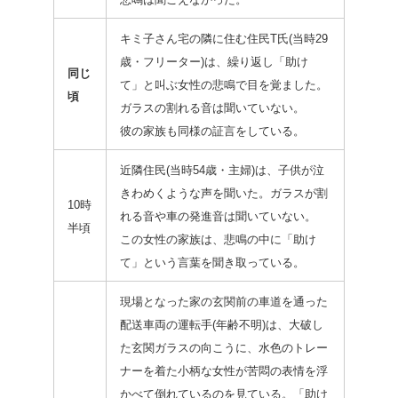
キミ子さん宅の隣に住む住民T氏(当時29
歳・フリーター)は、繰り返し「助け
同じ
て」と叫ぶ女性の悲鳴で目を覚ました。
頃
ガラスの割れる音は聞いていない。
彼の家族も同様の証言をしている。
近隣住民(当時54歳・主婦)は、子供が泣
きわめくような声を聞いた。ガラスが割
10時
れる音や車の発進音は聞いていない。
半頃
この女性の家族は、悲鳴の中に「助け
て」という言葉を聞き取っている。
現場となった家の玄関前の車道を通った
配送車両の運転手(年齢不明)は、大破し
た玄関ガラスの向こうに、水色のトレー
ナーを着た小柄な女性が苦悶の表情を浮
かべて倒れているのを見ている。「助け