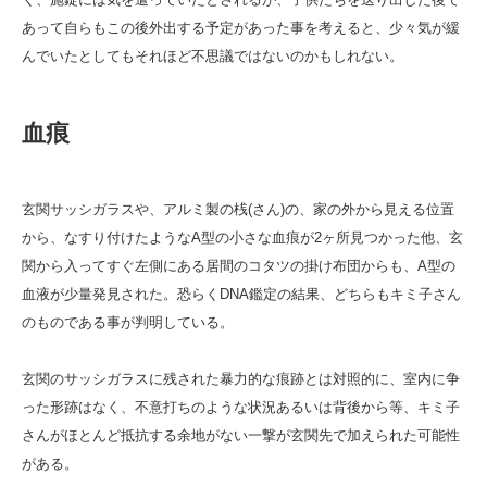
あって自らもこの後外出する予定があった事を考えると、少々気が緩
んでいたとしてもそれほど不思議ではないのかもしれない。
血痕
玄関サッシガラスや、アルミ製の桟(さん)の、家の外から見える位置
から、なすり付けたようなA型の小さな血痕が2ヶ所見つかった他、玄
関から入ってすぐ左側にある居間のコタツの掛け布団からも、A型の
血液が少量発見された。恐らくDNA鑑定の結果、どちらもキミ子さん
のものである事が判明している。
玄関のサッシガラスに残された暴力的な痕跡とは対照的に、室内に争
った形跡はなく、不意打ちのような状況あるいは背後から等、キミ子
さんがほとんど抵抗する余地がない一撃が玄関先で加えられた可能性
がある。