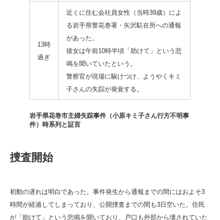
近くに住む会社員女性（当時39歳）によ
る岩手県警花巻署・矢沢駐在所への通報
があった。
13時
彼女は午前10時半頃「助けて」という悲
過ぎ
鳴を聞いていたという。
警察官が現場に駆けつけ、ようやくキミ
子さんの失踪が発覚する。
岩手県花巻市主婦失踪事件（小原キミ子さん行方不明事
件）時系列と証言
捜査開始
初動の遅れは明白であった。事件発生から通報までの間にはおよそ3
時間が経過してしまっており、公開捜査までの間も3日空いた。住民
が「助けて」という悲鳴を聞いており、戸口も外部から壊されていた