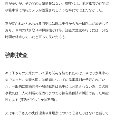
性が高いが、その間の目撃情報はない。00年代は、地方都市の住宅街
や駐車場に防犯カメラが設置されるような時代ではまだなかった。
車が置かれたと思われる時刻には既に事件から丸一日以上が経過して
おり、車内の拭き取りや掃除機がけ等、証拠の湮滅を行うには十分な
時間が経過していたと言って良いだろう。
強制捜査
キミ子さんの失踪について最も関与を疑われたのは、やはり別居中の
夫であった。夫妻の間には離婚についての民事裁判が予定されてい
た。一般的に離婚調停や離婚裁判は民事には分類されない為、この民
事裁判は二人の別居の原因にまつわる損害賠償請求訴訟であった可能
性もある (原告がどちらかは不明) 。
夫はキミ子さんの失踪理由や居場所について心当たりはないと話して