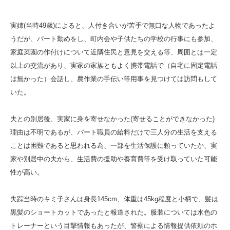
実姉(当時49歳)によると、人付き合いが苦手で無口な人物であったよ
うだが、パート勤めをし、町内会や子供たちの学校の行事にも参加、
家庭菜園の作付けについて近隣住民と意見を交える等、周囲とは一定
以上の交流があり、実家の家族ともよく携帯電話で（自宅に固定電話
は無かった）会話し、農作業の手伝い等用事を見つけては訪問もして
いた。
夫との別居後、実家に身を寄せなかった(寄せることができなかった)
理由は不明であるが、パート職員の給料だけで三人分の生活を支える
ことは困難であると思われる為、一部を生活保護に頼っていたか、実
家や別居中の夫から、生活費の援助や養育費等を受け取っていた可能
性が高い。
失踪当時のキミ子さんは身長145cm、体重は45kg程度と小柄で、髪は
黒髪のショートカットであったと報道された。服装については水色の
トレーナーという目撃情報もあったが、警察による情報提供依頼のホ