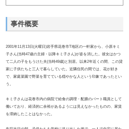
事件概要
2001年11月13日(火曜日)岩手県花巻市T地区の一軒家から、小原キミ
子さん(当時47歳の主婦・以降キミ子さん)が姿を消した。彼女はかつ
て二人の子をもうけた夫(当時49歳)と別居。以来2年近くの間、この貸
家に子供たちと三人で暮らしていた。近隣住民の間では、花が好き
で、家庭菜園で野菜を育てている穏やかな人という印象であったとい
う。
キミ子さんは花巻市内の病院で給食の調理・配膳のパート職員として
働いており、経済的に余裕があるようには見えなかったものの、家賃
を滞納したことはなかった。
失踪当日の朝、子供たちを学校に送り出した後で、一人で自宅に居た