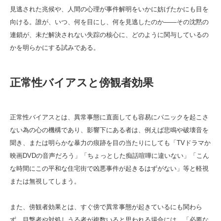
見逃された兆候や、人間の心理が事件解明をいかに妨げたかにも目を
向ける。誰が、いつ、何を目にし、何を見逃したのか――その沈黙の
連鎖が、未だ解決されない失踪の核心に、どのように関与しているの
かを明らかにする試みである。
正常性バイアスと傍観者効果
正常性バイアスとは、異常事態に直面しても容易にパニックを起こさ
ない為の心の機構であり、影響下にある者は、例えば悲鳴や破壊音を
聞き、または明らかな暴力の痕跡を目の当たりにしても「TVドラマか
映画DVDの音声だろう」「ちょっとした痴話喧嘩に違いない」「こん
な時間にこの平和な住宅街で凶悪事件が起きるはずがない」等と軽視
または無視してしまう。
また、傍観者効果とは、すぐ傍で異常事態が起きているにも関わら
ず、目撃者や対処しうる者が複数いると思われる場合には、「必要な