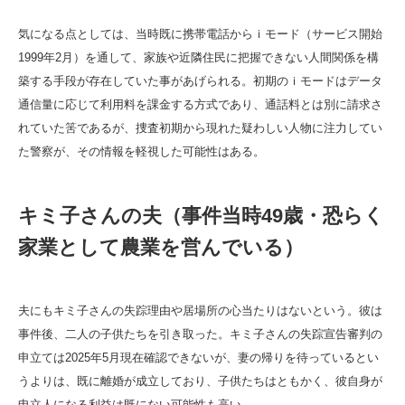
気になる点としては、当時既に携帯電話からｉモード（サービス開始
1999年2月）を通して、家族や近隣住民に把握できない人間関係を構
築する手段が存在していた事があげられる。初期のｉモードはデータ
通信量に応じて利用料を課金する方式であり、通話料とは別に請求さ
れていた筈であるが、捜査初期から現れた疑わしい人物に注力してい
た警察が、その情報を軽視した可能性はある。
キミ子さんの夫（事件当時49歳・恐らく
家業として農業を営んでいる）
夫にもキミ子さんの失踪理由や居場所の心当たりはないという。彼は
事件後、二人の子供たちを引き取った。キミ子さんの失踪宣告審判の
申立ては2025年5月現在確認できないが、妻の帰りを待っているとい
うよりは、既に離婚が成立しており、子供たちはともかく、彼自身が
申立人になる利益は既にない可能性も高い。