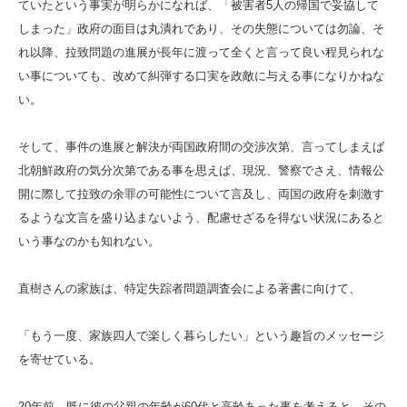
ていたという事実が明らかになれば、「被害者5人の帰国で妥協して
しまった」政府の面目は丸潰れであり、その失態については勿論、そ
れ以降、拉致問題の進展が長年に渡って全くと言って良い程見られな
い事についても、改めて糾弾する口実を政敵に与える事になりかねな
い。
そして、事件の進展と解決が両国政府間の交渉次第、言ってしまえば
北朝鮮政府の気分次第である事を思えば、現況、警察でさえ、情報公
開に際して拉致の余罪の可能性について言及し、両国の政府を刺激す
るような文言を盛り込まないよう、配慮せざるを得ない状況にあると
いう事なのかも知れない。
直樹さんの家族は、特定失踪者問題調査会による著書に向けて、
「もう一度、家族四人で楽しく暮らしたい」という趣旨のメッセージ
を寄せている。
20年前、既に彼の父親の年齢が60代と高齢あった事を考えると、その