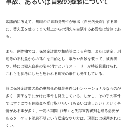
事故、あるいは自殺の擬装について
常識的に考えて、無職の24歳独身男性が家出（自発的失踪）する際
に、替え玉を使ってまで船上からの消失を自演する必要性は皆無であ
る。
また、創作物では、保険金詐欺や相続等による利益、または借金、刑
罰等の不利益からの逃亡を目的とし、事故や自殺を装って、被害者
や、時には犯人自身の姿を消すというストーリーが時折見受けられ、
これらを参考にしたと思われる現実の事件も発生している。
特に保険金詐欺の為の事故死の擬装事件はセンセーショナルなものが
多く、実子を手にかけた事件も発生している。しかし、その手の事件
ではすぐにでも保険金を受け取りたい（あるいは渡したい）という事
情がある事が多く、一定の期間（7年）と失踪宣告審判を経る必要が
あるターゲット消息不明という迂遠なやり方は、現実には採用されに
くい。