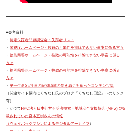
■参考資料
・
特定失踪者問題調査会・失踪者リスト
・
警視庁ホームページ・拉致の可能性を排除できない事案に係る方々
・
徳島県警ホームページ・拉致の可能性を排除できない事案に係る
方々
・
福岡県警ホームページ・拉致の可能性を排除できない事案に係る
方々
・
第一生命SE社員の証拠隠滅の巻き添えを食ったコンテンツ集
（関連サイト欄内にくちなし氏のブログ「くちなし日記」へのリンク
有）
・かつて
NPO法人日本行方不明者捜索・地域安全支援協会 (MPS)に掲
載されていた宮本直樹さんの情報
（ウェイバックマシンによるデジタルアーカイブ
）