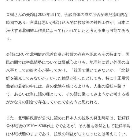
直樹さんの失踪は2002年3月で、会談自体の成立可否が未だ流動的な
時期であり、言葉は悪いが駆け込み的に拉致等の対外工作が、日本に
潜伏する北朝鮮工作員によって行われていたと考える事も可能であろ
う。
会談において北朝鮮の元首自身が拉致の存在を認めるその時まで、国
民の間では半島情勢については警戒心よりも、地理的に近い外国の出
来事としての好奇心が勝っており、「韓国で働いてみないか」「北朝
鮮を観光してみないか」いった勧誘があったとしても、特に非正規労
働者の若者の中には、身の危険を感じるよりも、人生の逆転を賭け
て、あるいは単に話の種として、その話に乗ってみようかと考える者
がかなりの割合で存在していたであろうと思われる。
また、北朝鮮政府が公式に認めた日本人の拉致の発生時期は、朝鮮戦
争休戦後の1970〜80年代までであるが、その後も依然として朝鮮半島
は休戦状態のままであり、拉致の利益がなくなったとは考えにくい。