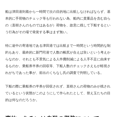
船は津田港到着から一時間で次の目的地に出航しなければならず、基
本的に手荷物のチェック等も行われない為、船内に貴重品を含む自ら
の（直樹さんのものではあるが）荷物を、故意に残して下船するとい
う行為がその場で発覚する事はまず無い。
特に途中の寄港地である津田港では出航まで一時間という時間的な制
約もあり、最終的に新門司港で人数の帳尻が合えば良いという考えか
らなのか、それとも不景気による人件費削減による人手不足に由来す
るものか、乗船券半券の回収等、下船人数のチェックさえもが軽視さ
れがちであった事が、前出のくちなし氏の調査で判明している。
下船の際に乗船券の半券が回収されず、直樹さんの荷物のみが残され
ているという状態がこのようにして作られたとして、替え玉たちの目
的は何なのだろうか。