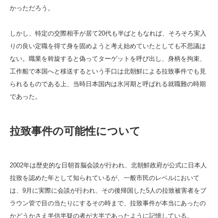
かっただろう。
しかし、特定の交際相手が居て20代も半ばともなれば、そろそろ実入
りの良い定職を得て身を固めようと考え始めていたとしても不思議は
ない。職業を斡旋すると偽ってターゲットを呼び出し、身柄を拘束、
工作船で本国へと移送するという手口は北朝鮮による拉致事件でも見
られるものである上、当時日本国内は氷河期と呼ばれる就職難の時期
であった。
拉致事件の可能性について
2002年は歴史的な日朝首脳会談が行われ、北朝鮮政府が公式に日本人
拉致を認めた年として知られているが、一般市民のレベルにおいて
は、9月に実際に会談が行われ、その後帰国した5人の拉致被害者をブ
ラウン管で目の当たりにするその時まで、拉致事件が本当にあったの
かどうかさえ半信半疑の者が大半であったように記憶している。