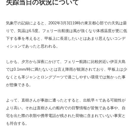
失踪当日の状況について
気象庁の記録によると、2002年3月3日19時の東京都心部での天気は曇
りで、気温は6.5度。フェリー出航後は風が強くなり体感温度が更に低
下する事を考えると、甲板上に長居したいとはあまり思えないコンデ
ィションであったと思われる。
しかも、夕方から深夜にかけて、フェリー航路に比較的近い伊豆大島
では0.1mm/時に満たないとは言え降雨が観測されており、甲板上は少
なくとも革ジャンとロングブーツで過ごしやすい環境では無かった事
が想像できる。
よって、直樹さんが事故に遭ったとすると、出航早々である可能性が
より高い。それは直樹さんの船内での目撃情報が皆無である事や、自
宅を出た際の衣類や携帯電話が残された荷物に含まれていない事実と
も符合する。