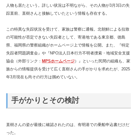
人物も居たという。詳しい状況は不明ながら、その人物が3月3日の失
踪直前、直樹さんと接触していたという情報も存在する。
この特異な失踪状況を受けて、家族は警察に通報。北朝鮮による拉致
の可能性が否定できない失踪者として、寄港地である東京都、徳島
県、福岡県の警察組織がホームページ上で情報を公開。また、『特定
失踪者問題調査会』や『NPO法人日本行方不明者捜索・地域安全支援
協会（外部リンク：
MPSホームページ
）』といった民間の組織も、家
族からの情報提供を受けて広く直樹さんの手がかりを求めたが、2025
年3月現在も尚その行方は掴めていない。
手がかりとその検討
直樹さんの姿が最後に確認されたのは、有明港での乗船申込書だけだ
った。