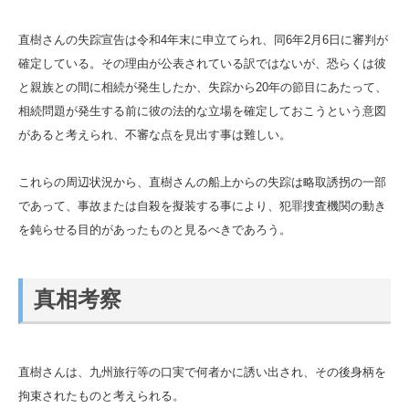
直樹さんの失踪宣告は令和4年末に申立てられ、同6年2月6日に審判が
確定している。その理由が公表されている訳ではないが、恐らくは彼
と親族との間に相続が発生したか、失踪から20年の節目にあたって、
相続問題が発生する前に彼の法的な立場を確定しておこうという意図
があると考えられ、不審な点を見出す事は難しい。
これらの周辺状況から、直樹さんの船上からの失踪は略取誘拐の一部
であって、事故または自殺を擬装する事により、犯罪捜査機関の動き
を鈍らせる目的があったものと見るべきであろう。
真相考察
直樹さんは、九州旅行等の口実で何者かに誘い出され、その後身柄を
拘束されたものと考えられる。