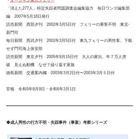
・
オーシャン東九フェリー
「消えた277人」特定失踪者問題調査会編集協力 毎日ワンズ編集部
編 2007年5月18日発行
読売新聞 西部夕刊 2002年3月5日付 フェリーの乗客不明 東京-
新門司
毎日新聞 西武夕刊 2002年3月5日付 東九フェリーの男性客、下船
せず門司海上保安部
読売新聞 東京夕刊 2005年9月15日付 大人の家出、年７万人突
破 見えぬ動機 なぜ？繰り返す家族
徳島新聞 交通案内欄 2003年3月2日付〜2003年3月５日付
官報 令和5年8月9日・令和6年3月1日
◆成人男性の行方不明・失踪事件（事案）考察シリーズ