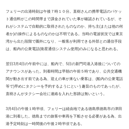
フェリーの出港時刻は午後７時１０分。直樹さんの携帯電話のパケッ
ト通信料がこの時間帯まで課金されていた事が確認されているが、そ
れがシステムで自動的に取得されたものなのか、持ち主(または他の何
者か)の操作によるものなのかは不明である。当時の電波状況では東京
湾から出た段階で圏外になり、一般客が利用できる外部との通信手段
は、船内の公衆電話(衛星通信システム使用)のみになると思われる。
翌日3月4日の午前中には、船内で、5日の新門司港入港後についての
アナウンスがあった。到着時間は早朝の午前５時であり、公共交通機
関が動き出す前である為、迎えの車が来ない乗客は、(船内の公衆電話
等で)早めにタクシーを予約するようにという趣旨のものであったが、
直樹さんがタクシー会社に連絡を入れた形跡は無いという。
3月4日の午後１時半頃、フェリーは経由地である徳島県徳島市の津田
港に到着した。徳島までの旅客や車両を下船させる必要がある為、出
港予定時刻は一時間後の午後２時半頃である。