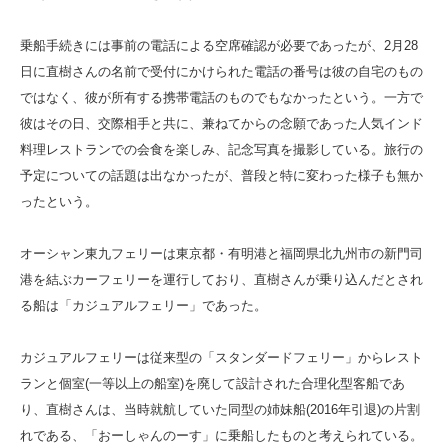
乗船手続きには事前の電話による空席確認が必要であったが、2月28
日に直樹さんの名前で受付にかけられた電話の番号は彼の自宅のもの
ではなく、彼が所有する携帯電話のものでもなかったという。一方で
彼はその日、交際相手と共に、兼ねてからの念願であった人気インド
料理レストランでの会食を楽しみ、記念写真を撮影している。旅行の
予定についての話題は出なかったが、普段と特に変わった様子も無か
ったという。
オーシャン東九フェリーは東京都・有明港と福岡県北九州市の新門司
港を結ぶカーフェリーを運行しており、直樹さんが乗り込んだとされ
る船は「カジュアルフェリー」であった。
カジュアルフェリーは従来型の「スタンダードフェリー」からレスト
ランと個室(一等以上の船室)を廃して設計された合理化型客船であ
り、直樹さんは、当時就航していた同型の姉妹船(2016年引退)の片割
れである、「おーしゃんのーす」に乗船したものと考えられている。