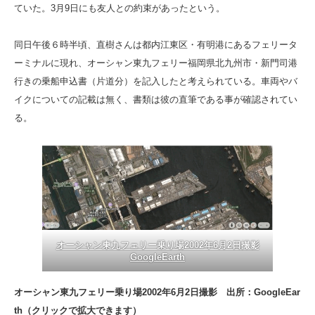
ていた。3月9日にも友人との約束があったという。
同日午後６時半頃、直樹さんは都内江東区・有明港にあるフェリータ
ーミナルに現れ、オーシャン東九フェリー福岡県北九州市・新門司港
行きの乗船申込書（片道分）を記入したと考えられている。車両やバ
イクについての記載は無く、書類は彼の直筆である事が確認されてい
る。
オーシャン東九フェリー乗り場2002年6月2日撮影
GoogleEarth
オーシャン東九フェリー乗り場2002年6月2日撮影 出所：GoogleEar
th（クリックで拡大できます）