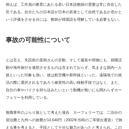
例えば、工作員の教育にあたる若い日本語教師の需要は常に存在した
筈である。自分たちの日本語が日本の若者として自然であるか否かと
いう評価をさせる分には、教師が韓国語を理解している必要もない。
事故の可能性について
とは言え、失踪前の直樹さんの言動、そして服装や荷物にも、就職活
動や海外旅行を連想させるものは含まれておらず、気ままな国内一人
旅といった印象も強い。彼は航空機や新幹線といった、遠隔地での就
活の際に選択されるであろう確実性の高い移動手段ではなく、また、
自分の車やバイクを持ち込みたいという動機が無いにも関わらずカー
フェリーを利用している。
無職青年のぶらり旅として考えた場合、カーフェリーでは、二泊分の
宿泊費と九州への旅費が14,640円（2002年当時の二等寝台運賃）で賄
える事を考えると、手段として十分な魅力があったと考えられ、この