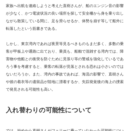
家族へ出航を連絡しようと考えた直樹さんが、船のエンジン音の影響
が少なく、かつ電波状況の良い場所を探して安全柵から身を乗り出し
ながら散策している間に、足を滑らせるか、体勢を崩す等して船外に
転落したという筋書きである。
しかし、東京湾内であれば夜景等見るべきものもまだ多く、多数の乗
客が甲板上や通路に出ており、乗員も、船舶で混雑する湾内では、障
害物や他船との衝突を防ぐために見張り等の警戒を強化しているであ
ろう事を考慮すると、乗客の転落が見落とされる恐れは小さいのでは
ないだろうか。また、湾内の事故であれば、海流の影響で、直樹さん
や彼の着衣等の遺留品が陸地に漂着するか、失踪発覚後の海上の捜索
で発見される可能性も高い。
入れ替わりの可能性について
では、始めから直樹さんがフェリーに乗っていなかった可能性につい