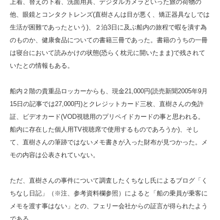
上着、替えの下着、洗面用具、デジタルカメラといった旅の荷物の
他、眼鏡とコンタクトレンズ(直樹さんは目が悪く、矯正器具なしでは
生活が困難であったという)、２泊3日に及ぶ船内の旅程で暇を潰す為
のものか、健康食品についての書籍三冊であった。書籍のうちの一冊
は寝台において読みかけの状態(恐らく枕元に開いたまま)で残されて
いたとの情報もある。
船内２階の貴重品ロッカーからも、現金21,000円(読売新聞2005年9月
15日の記事では27,000円)とクレジットカード三枚、直樹さんの免許
証、ビデオカード(VOD視聴用のプリペイドカードの事と思われる。
船内に存在した個人用TV視聴席で使用するものであろうか)、そし
て、直樹さんの筆跡ではないメモ書きが入った財布が見つかった。メ
モの内容は公表されていない。
ただ、直樹さんの事件について調査したくちなし氏によるブログ「く
ちなし日記」（※注、参考資料欄参照）によると「船の乗員が乗客に
メモを渡す事はない」との、フェリー会社からの証言が得られたよう
である。