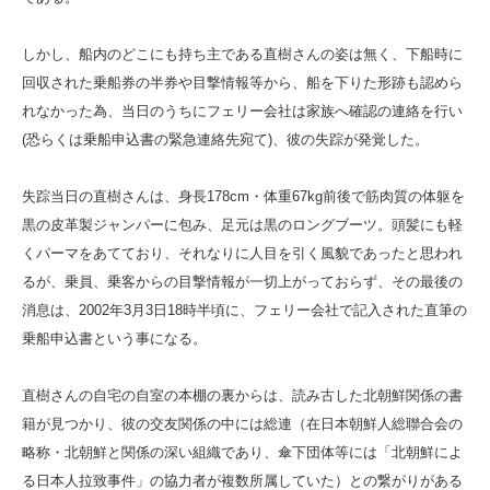
しかし、船内のどこにも持ち主である直樹さんの姿は無く、下船時に
回収された乗船券の半券や目撃情報等から、船を下りた形跡も認めら
れなかった為、当日のうちにフェリー会社は家族へ確認の連絡を行い
(恐らくは乗船申込書の緊急連絡先宛て)、彼の失踪が発覚した。
失踪当日の直樹さんは、身長178cm・体重67kg前後で筋肉質の体躯を
黒の皮革製ジャンパーに包み、足元は黒のロングブーツ。頭髪にも軽
くパーマをあてており、それなりに人目を引く風貌であったと思われ
るが、乗員、乗客からの目撃情報が一切上がっておらず、その最後の
消息は、2002年3月3日18時半頃に、フェリー会社で記入された直筆の
乗船申込書という事になる。
直樹さんの自宅の自室の本棚の裏からは、読み古した北朝鮮関係の書
籍が見つかり、彼の交友関係の中には総連（在日本朝鮮人総聯合会の
略称・北朝鮮と関係の深い組織であり、傘下団体等には「北朝鮮によ
る日本人拉致事件」の協力者が複数所属していた）との繋がりがある