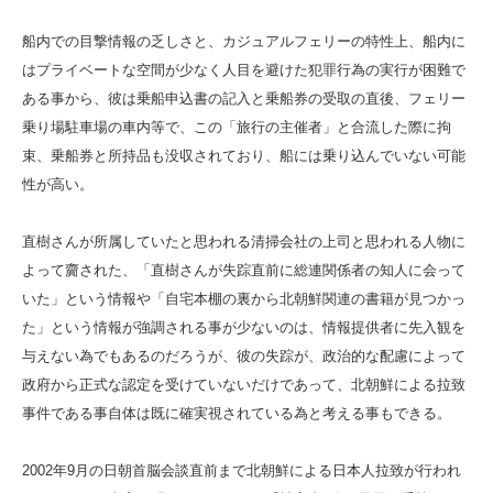
船内での目撃情報の乏しさと、カジュアルフェリーの特性上、船内に
はプライベートな空間が少なく人目を避けた犯罪行為の実行が困難で
ある事から、彼は乗船申込書の記入と乗船券の受取の直後、フェリー
乗り場駐車場の車内等で、この「旅行の主催者」と合流した際に拘
束、乗船券と所持品も没収されており、船には乗り込んでいない可能
性が高い。
直樹さんが所属していたと思われる清掃会社の上司と思われる人物に
よって齎された、「直樹さんが失踪直前に総連関係者の知人に会って
いた」という情報や「自宅本棚の裏から北朝鮮関連の書籍が見つかっ
た」という情報が強調される事が少ないのは、情報提供者に先入観を
与えない為でもあるのだろうが、彼の失踪が、政治的な配慮によって
政府から正式な認定を受けていないだけであって、北朝鮮による拉致
事件である事自体は既に確実視されている為と考える事もできる。
2002年9月の日朝首脳会談直前まで北朝鮮による日本人拉致が行われ