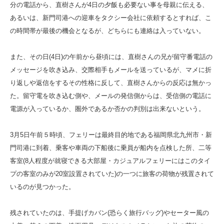
分の電話から、直樹さんが4日の夕飯も必要ない事を母親に伝える、
あるいは、新門司港への迎車をタクシー会社に依頼するとすれば、こ
の時間帯が最後の機会となるが、どちらにも連絡は入っていない。
また、その日(4日)の午前から昼頃には、直樹さんの兄が留守番電話の
メッセージを吹き込み、交際相手もメールを送っているが、マメに折
り返しや返信をするその性格に反して、直樹さんからの反応は無かっ
た。留守電を吹き込む側や、メールの発信側からは、受信側の電話に
電源が入っているか、圏外であるか否かの判別は出来ないという。
3月5日午前５時頃、フェリーは最終目的地である福岡県北九州市・新
門司港に到着、乗客や車両の下船後に乗員が船内を点検した所、二等
客室(8人程度が就寝できる大部屋・カジュアルフェリーにはこのタイ
プの客室のみが20室設置されていた)の一つに旅客の荷物が残置されて
いるのが見つかった。
残されていたのは、手提げカバン(恐らく旅行バッグ)やセーター風の