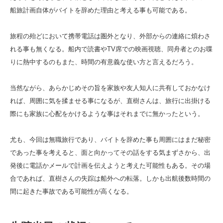
船旅計画自体がバイトを辞めた理由と考える事も可能である。
旅程の殆どにおいて携帯電話は圏外となり、外部からの連絡に煩わさ
れる事も無くなる。船内で読書やTV席での映画視聴、同舟者とのお喋
りに熱中するのもまた、時間の有意義な使い方と言えるだろう。
当然ながら、あらかじめその旨を家族や友人知人に共有しておかなけ
れば、周囲に気を揉ませる事になるが、直樹さんは、旅行に出掛ける
際にも家族に心配をかけるような事はそれまでに無かったという。
尤も、今回は無職旅行であり、バイトを辞めた事も周囲にはまだ秘密
であった事を考えると、面と向かってその話をする気まずさから、出
発後に電話かメールで計画を伝えようと考えた可能性もある。その場
合であれば、直樹さんの失踪は船外への転落。しかも出航後数時間の
間に起きた事故である可能性が高くなる。