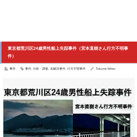
東京都荒川区24歳男性船上失踪事件（宮本直樹さん行方不明事
件）
事件
事件
,
分析・調査
,
未解決事件
,
行方不明事件
Tokume-Writer