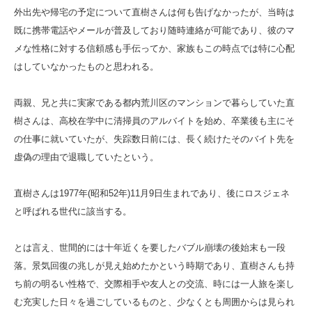
外出先や帰宅の予定について直樹さんは何も告げなかったが、当時は
既に携帯電話やメールが普及しており随時連絡が可能であり、彼のマ
メな性格に対する信頼感も手伝ってか、家族もこの時点では特に心配
はしていなかったものと思われる。
両親、兄と共に実家である都内荒川区のマンションで暮らしていた直
樹さんは、高校在学中に清掃員のアルバイトを始め、卒業後も主にそ
の仕事に就いていたが、失踪数日前には、長く続けたそのバイト先を
虚偽の理由で退職していたという。
直樹さんは1977年(昭和52年)11月9日生まれであり、後にロスジェネ
と呼ばれる世代に該当する。
とは言え、世間的には十年近くを要したバブル崩壊の後始末も一段
落。景気回復の兆しが見え始めたかという時期であり、直樹さんも持
ち前の明るい性格で、交際相手や友人との交流、時には一人旅を楽し
む充実した日々を過ごしているものと、少なくとも周囲からは見られ