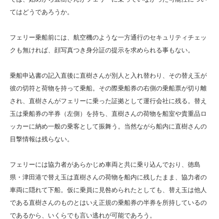
てはどうであろうか。
フェリー乗船前には、航空機のような一方通行のセキュリティチェッ
クも無ければ、顔写真つき身分証の提示を求められる事もない。
乗船申込書の記入直後に直樹さんが別人と入れ替わり、その替え玉が
彼の切符と荷物を持って乗船。その際乗船券の右側の乗船票が切り離
され、直樹さんがフェリーに乗った証拠として運行会社に残る。替え
玉は乗船券の半券（左側）を持ち、直樹さんの荷物を船室や貴重品ロ
ッカーに納め一般の乗客として振舞う。当然ながら船内に直樹さんの
目撃情報は残らない。
フェリーには協力者があらかじめ車両と共に乗り込んでおり、徳島
県・津田港で替え玉は直樹さんの荷物を船内に残したまま、協力者の
車両に隠れて下船。仮に乗員に見咎められたとしても、替え玉は他人
である直樹さんのものとはいえ正規の乗船券の半券を所持しているの
であるから、いくらでも言い逃れが可能であろう。