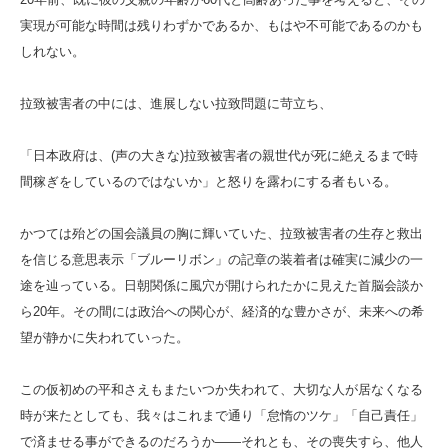
実現が可能な時間は残りわずかであるか、もはや不可能であるのかも
しれない。
拉致被害者の中には、進展しない拉致問題に苛立ち、
「日本政府は、(声の大きな)拉致被害者の親世代が死に絶えるまで時
間稼ぎをしているのではないか」と怒りを露わにする者もいる。
かつては殆どの国会議員の胸に輝いていた、拉致被害者の生存と救出
を信じる意思表示「ブルーリボン」の記章の装着者は確実に減少の一
途を辿っている。日朝関係に風穴が開けられたかに見えた首脳会談か
ら20年。その間には政治への関心が、経済的な豊かさが、未来への希
望が静かに失われていった。
この仮初めの平和さえもまたいつか失われて、大切な人が居なくなる
時が来たとしても、我々はこれまで通り「怠惰のツケ」「自己責任」
で済ませる事ができるのだろうか――それとも、その喪失すら、他人