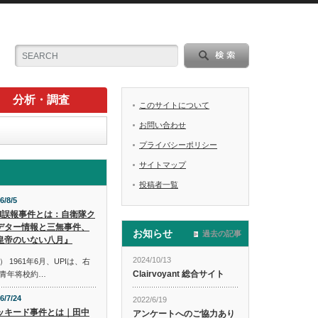
分析・調査
このサイトについて
お問い合わせ
プライバシーポリシー
サイトマップ
投稿者一覧
6/8/5
PI誤報事件とは：自衛隊ク
デター情報と三無事件、
お知らせ
過去の記事
皇帝のいない八月』
2024/10/13
1961年6月、UPIは、右
Clairvoyant 総合サイト
青年将校約…
6/7/24
2022/6/19
ッキード事件とは｜田中
アンケートへのご協力あり