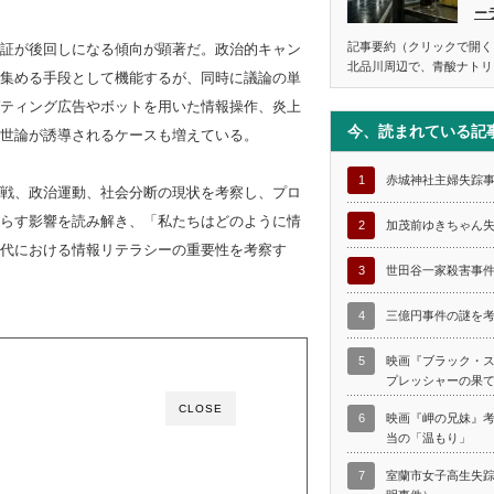
ー
記事要約（クリックで開く
証が後回しになる傾向が顕著だ。政治的キャン
北品川周辺で、青酸ナトリ
集める手段として機能するが、同時に議論の単
ティング広告やボットを用いた情報操作、炎上
今、読まれている記
世論が誘導されるケースも増えている。
1
赤城神社主婦失踪
戦、政治運動、社会分断の現状を考察し、プロ
らす影響を読み解き、「私たちはどのように情
2
加茂前ゆきちゃん
代における情報リテラシーの重要性を考察す
3
世田谷一家殺害事
4
三億円事件の謎を
5
映画『ブラック・
プレッシャーの果
CLOSE
6
映画『岬の兄妹』
当の「温もり」
7
室蘭市女子高生失