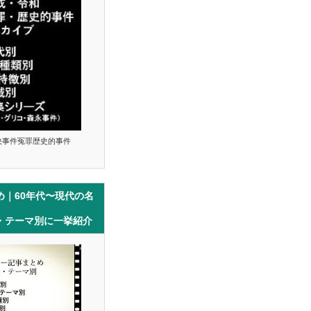
決事件冤罪歴史的事件
め｜60年代〜現代の名
・テーマ別に一挙紹介