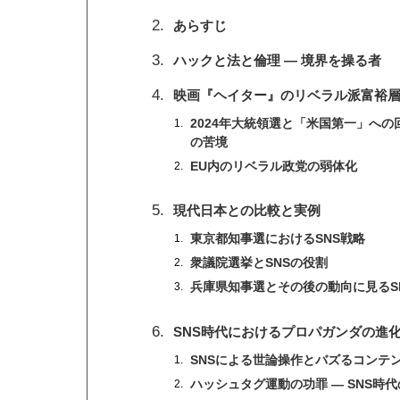
あらすじ
ハックと法と倫理 ― 境界を操る者
映画『ヘイター』のリベラル派富裕
2024年大統領選と「米国第一」へ
の苦境
EU内のリベラル政党の弱体化
現代日本との比較と実例
東京都知事選におけるSNS戦略
衆議院選挙とSNSの役割
兵庫県知事選とその後の動向に見るS
SNS時代におけるプロパガンダの進
SNSによる世論操作とバズるコンテ
ハッシュタグ運動の功罪 ― SNS時