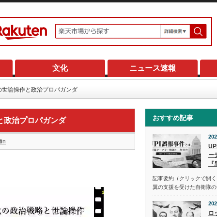
文化
ニュース速報
の世論操作と政治プロパガンダ
おすすめ記事
と政治プロパガンダ
202
tin
U
ー
『
記事要約（クリックで開く） 
翼の支援を受けた自衛隊の
202
ロ