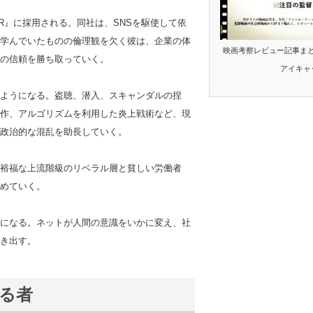
R』に採用される。同社は、SNSを駆使して依
学んでいたものの倫理観を欠く彼は、企業の体
映画考察レビュー記事ま
の信頼を勝ち取っていく。
アイキャ
ようになる。盗聴、潜入、スキャンダルの捏
作、アルゴリズムを利用した炎上戦術など、現
政治的な混乱を助長していく。
裕福な上流階級のリベラル層と貧しい労働者
めていく。
になる。ネットが人間の意識をいかに変え、社
き出す。
操る者