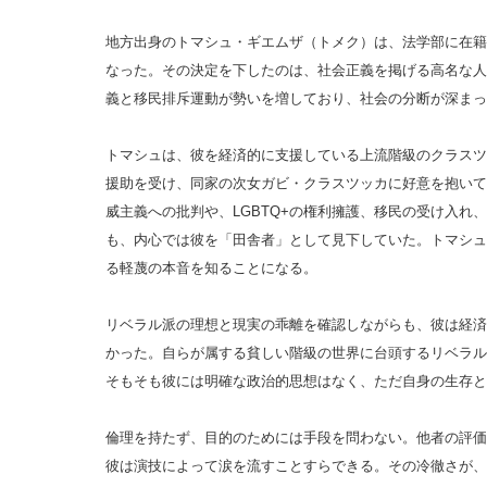
地方出身のトマシュ・ギエムザ（トメク）は、法学部に在籍
なった。その決定を下したのは、社会正義を掲げる高名な人
義と移民排斥運動が勢いを増しており、社会の分断が深まっ
トマシュは、彼を経済的に支援している上流階級のクラスツ
援助を受け、同家の次女ガビ・クラスツッカに好意を抱いて
威主義への批判や、LGBTQ+の権利擁護、移民の受け入れ
も、内心では彼を「田舎者」として見下していた。トマシュ
る軽蔑の本音を知ることになる。
リベラル派の理想と現実の乖離を確認しながらも、彼は経済
かった。自らが属する貧しい階級の世界に台頭するリベラル
そもそも彼には明確な政治的思想はなく、ただ自身の生存と
倫理を持たず、目的のためには手段を問わない。他者の評価
彼は演技によって涙を流すことすらできる。その冷徹さが、