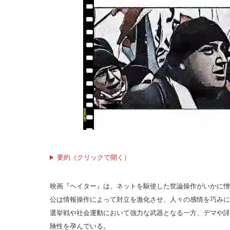
要約（クリックで開く）
映画『ヘイター』は、ネットを駆使した世論操作がいかに憎
公は情報操作によって対立を激化させ、人々の感情を巧みに
選挙戦や社会運動において強力な武器となる一方、デマや誹
険性を孕んでいる。