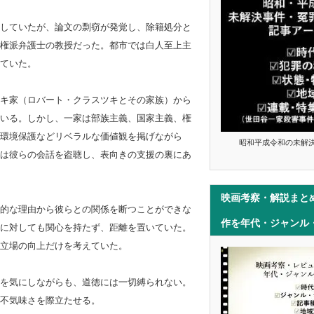
していたが、論文の剽窃が発覚し、除籍処分と
権派弁護士の教授だった。都市では白人至上主
ていた。
キ家（ロバート・クラスツキとその家族）から
いる。しかし、一家は部族主義、国家主義、権
、環境保護などリベラルな価値観を掲げながら
昭和平成令和の未解
は彼らの会話を盗聴し、表向きの支援の裏にあ
映画考察・解説まと
的な理由から彼らとの関係を断つことができな
作を年代・ジャンル
に対しても関心を持たず、距離を置いていた。
立場の向上だけを考えていた。
を気にしながらも、道徳には一切縛られない。
不気味さを際立たせる。