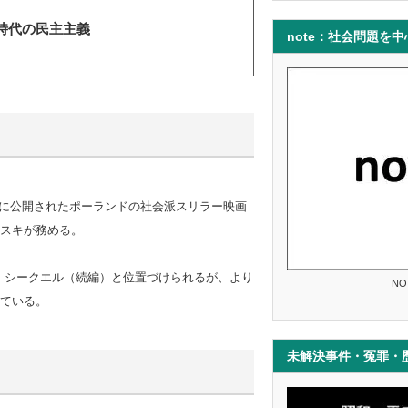
ル時代の民主主義
note：社会問題を
は、2020年に公開されたポーランドの社会派スリラー映画
スキが務める。
ュアル・シークエル（続編）と位置づけられるが、より
NO
ている。
未解決事件・冤罪・