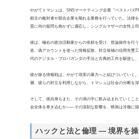
やがてトマシュは、SNSマーケティング企業『ベストバズP
頼主の敵対者や競合企業を陥れる業務を行っていた。法律を
質に何の疑問も抱かずに適応し、シングルマザーの女性上司
彼は、極右の政治活動家からの依頼を受け、世論操作を行う
造、偽アカウントを使った情報拡散、対立候補の信用失墜工
代のデジタル・プロパガンダの手法と古典的工作を駆使し、
彼が操る情報戦は、やがて現実の暴力へと結びついていく。
層、彼らの対立を利用しながら、トマシュは社会の分断を深
そして、彼自身もまた、その渦の中に飲み込まれていくこと
会全体を巻き込むか――その深刻な影響を、映画は冷徹に描
ハックと法と倫理 ― 境界を