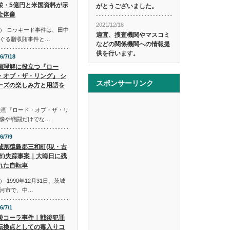
栄・5億円と米国資料が示
がとうございました。
全体像
2021/12/18
） ロッキード事件は、田中
適宜、捜査機関やマスコミ
ぐる贈収賄事件と…
などの関係機関への情報提
供を行います。
6/7/18
画理解に役立つ『ロー
・オブ・ザ・リング』 シ
スポンサーリンク
ーズの楽しみ方と用語を
映画『ロード・オブ・ザ・リ
像や戦闘だけでな…
6/7/9
城県猿島郡三和町(現・古
市)失踪事案｜大晦日に残
れた自転車
1990年12月31日、茨城
河市で、中…
6/7/1
酸コーラ事件｜戦後犯罪
転換点としての毒入りコ