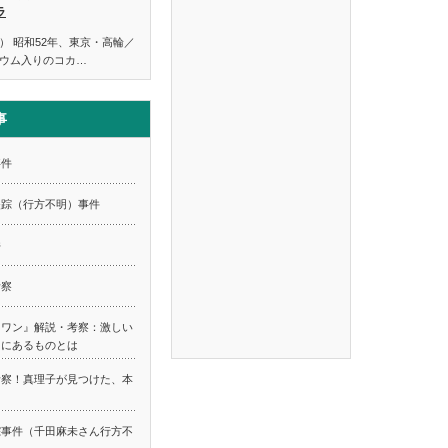
ラ
） 昭和52年、東京・高輪／
ウム入りのコカ…
事
事件
失踪（行方不明）事件
件
考察
スワン』解説・考察：激しい
てにあるものとは
考察！真理子が見つけた、本
踪事件（千田麻未さん行方不