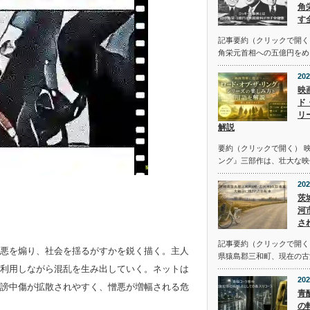
角
す
記事要約（クリックで開く
角栄元首相への五億円をめ
202
映
ド
リ
解説
要約（クリックで開く） 
ング』三部作は、壮大な映
202
茨
河
さ
記事要約（クリックで開く） 
悪を煽り、社会を揺るがすかを鋭く描く。主人
県猿島郡三和町、現在の古
利用しながら混乱を生み出していく。ネットは
202
謗中傷が拡散されやすく、憎悪が増幅される危
青
の