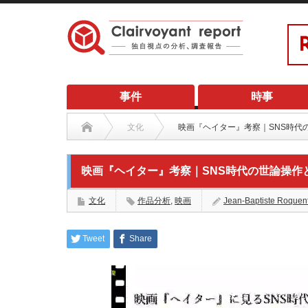
事件
時事
文化
映画『ヘイター』考察｜SNS時代
映画『ヘイター』考察｜SNS時代の世論操作
文化
作品分析
,
映画
Jean-Baptiste Roquen
Tweet
Share