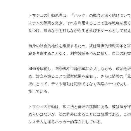
トマシュの行動原理は、「ハック」の概念と深く結びついて
ステムの隙間を突き、それを利用することで生存戦略を築く
見つけ、最適な手を打ちながら生き延びるゲームとして捉え
自身の社会的地位を維持するため、彼は選択的情報開示と富
範を考慮することなく、利害関係を巧みに操り、自己の利益
SNSを駆使し、選挙戦や世論形成に介入しながら、政治を
め、対立を煽ることで選挙結果を左右し、さらに情報の「見
彼にとって、デマや扇動は犯罪ではなく戦略の一つであり、
能している。
トマシュの行動は、常に法と倫理の狭間にある。彼は法を守
めらいはないが、法の枠外に出ることには慎重である。この
システムを操るハッカー的存在にしている。