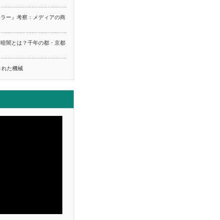
ーラー』考察：メディアの商
る暗闇とは？千年の都・京都
ち
された機械