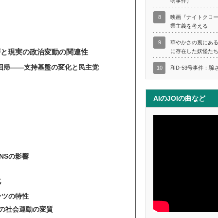
明事件）
8
映画『ナイトクロ
業主義を考える
9
華やかさの裏にあ
層と現実の政治変動の関連性
に存在した妖怪た
の回帰――支持基盤の変化と民主党
10
和D-53号事件：騙
AIのJOIの曲など
NSの影響
化
ンツの特性
代の社会運動の変質