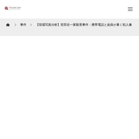
Home
事件
【現場写真分析】世田谷一家殺害事件：携帯電話と血痕が暴く犯人像