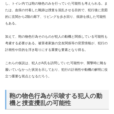
し、トイレ内では鞄の物色のみを行っていた可能性も考えられる。ま
たは、血痕の付着した靴跡は捜査を混乱させる目的で、犯行後に意図
的に玄関から2階の廊下、リビングを歩き回り、痕跡を残した可能性
もある。
加えて、鞄の物色行為そのものが犯人の動機と関係している可能性も
考慮する必要がある。被害者家族の交友関係等の背景情報が、犯行の
計画性や目的を浮き彫りにする重要な要素となり得る。
これらの仮説は、犯人がA氏を訪問していた可能性や、襲撃時に靴を
履いていなかった状況を示しており、犯行の計画性や動機の解明に役
立つ重要な視点となるだろう。
鞄の物色行為が示唆する犯人の動
機と捜査攪乱の可能性