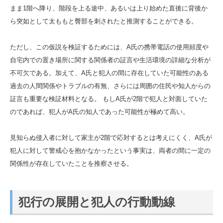
まま1階へ降り、階段を上る途中、あるいは上り始めた直後に背後か
ら突如として太ももと臀部を刺されたと推測することができる。
ただし、この仮説を検証するためには、A氏の携帯電話の使用頻度や
自宅内での置き場所に関する関係者の証言や生活環境の詳細な分析が
不可欠である。加えて、A氏と犯人の間に存在していた可能性のある
過去の人間関係やトラブルの有無、さらには周囲の住民や知人からの
証言も重要な検証材料となる。 もしA氏が2階で犯人と対面していた
のであれば、犯人がA氏の知人であった可能性が極めて高い。
見知らぬ侵入者に対して家主が2階で応対するとは考えにくく、A氏が
犯人に対して警戒心を抱かなかったという事実は、両者の間に一定の
関係性が存在していたことを推察させる。
犯行の展開と犯人の行動動線