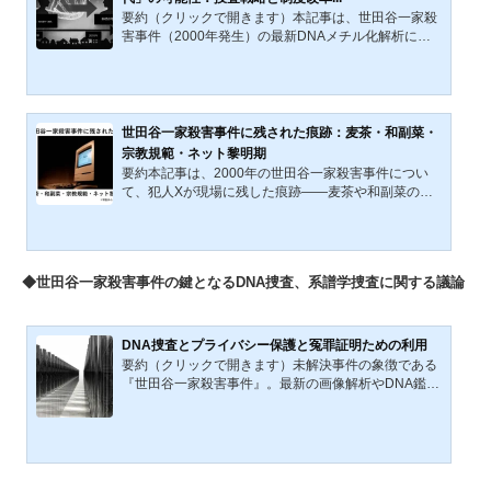
味や出所も考察し、象徴的メッセージや関係者の関与
要約（クリックで開きます）本記事は、世田谷一家殺
を探る。本サイトでは、2000年12月30日夜から31日
害事件（2000年発生）の最新DNAメチル化解析によ
未明に発生した世田谷一...
る「犯行時30代」推定を基に、その学術的根拠、捜査
戦略への影響、制度改革の可能性を多角的に分析す
る。筆者がこれまで提案してきた「10代後半〜20代前
半」説を再評価し、犯人像を1970年前後生まれと再設
定。職業・居住形態を拡張し、親族経由の接点に加え
世田谷一家殺害事件に残された痕跡：麦茶・和副菜・
て同世代的ネットワークも想定する。さらに、国際的
宗教規範・ネット黎明期
系譜背景の希少性を維持・強化しつつ、今後の再探索
要約本記事は、2000年の世田谷一家殺害事件につい
と遺伝的系譜学導入の必要性を提示する。四半世紀を
て、犯人Xが現場に残した痕跡――麦茶や和副菜の摂
経て、これまで定着して...
取、毛髪と整容痕、宗教的飲料規範、小鳥の糞、硬水
用洗剤とモハーヴェ砂、PC操作履歴――を多角的に
分析し、Xの生活習慣・文化的背景を再構成する試み
である。食文化や宗教規範、自然保護、市民運動、ネ
◆世田谷一家殺害事件の鍵となるDNA捜査、系譜学捜査に関する議論
ット黎明期の交流空間、さらには人形劇とロボット文
化の交錯までを射程に入れ、事件を「20世紀末日本社
会の文化史的交錯点」として読み解く。従来の犯罪学
的枠組みにとどまらず、文化史・生活史的な補助線に
DNA捜査とプライバシー保護と冤罪証明ための利用
よって未解決事件を考察する...
要約（クリックで開きます）未解決事件の象徴である
『世田谷一家殺害事件』。最新の画像解析やDNA鑑定
技術は停滞していた捜査に「新たな議論」を巻き起こ
している。犯人を追い詰める「攻めの科学捜査」が進
化を遂げる一方、我々は深刻なパラドックスに直面し
ている。それは、捜査に伴うプライバシーの侵害と、
過去の誤判を正すための「守りの権利（DNAアクセス