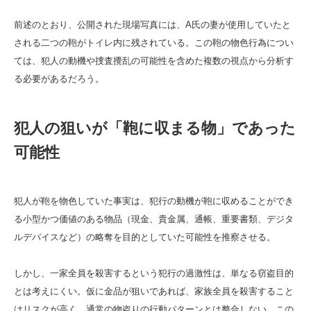
前述のとおり、公開された現場写真には、A氏の妻が使用していたと
される二つの鞄がトイレ内に残されている。この鞄の物色行為につい
ては、犯人の動機や捜査攪乱の可能性を含めた複数の視点から分析す
る必要があるだろう。
犯人の狙いが「鞄に収まる物」であった
可能性
犯人が鞄を物色していた事実は、犯行の動機が鞄に収めることができ
る小型かつ価値のある物品（現金、貴金属、通帳、重要書類、デジタ
ルデバイスなど）の略奪を目的としていた可能性を推察させる。
しかし、一家全員を殺害するという犯行の過激性は、単なる窃盗目的
とは考えにくい。仮に金品が狙いであれば、家族全員を殺害すること
はリスクが高く、通常の物盗りの行動パターンとは整合しない。この