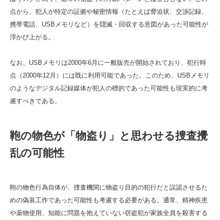
点から、犯人が特定の証拠や秘密情報（たとえば脅迫状、交渉記録、
携帯電話、USBメモリなど）を隠滅・回収する意図があった可能性が
浮かび上がる。
なお、USBメモリは2000年6月に一般販売が開始されており、犯行時
点（2000年12月）には既に利用可能であった。このため、USBメモリ
のようなデジタル記録媒体が犯人の標的であった可能性も現実的に考
慮すべきである。
鞄の物色が「物盗り」と思わせる捜査攪
乱の可能性
鞄の物色行為自体が、捜査機関に物盗り目的の犯行だと誤認させるた
めの偽装工作であった可能性も考慮する必要がある。通常、精神疾患
や薬物使用、知能に問題を抱えていない窃盗犯が家族全員を殺害する