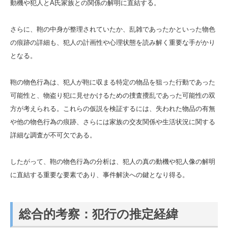
動機や犯人とA氏家族との関係の解明に直結する。
さらに、鞄の中身が整理されていたか、乱雑であったかといった物色
の痕跡の詳細も、犯人の計画性や心理状態を読み解く重要な手がかり
となる。
鞄の物色行為は、犯人が鞄に収まる特定の物品を狙った行動であった
可能性と、物盗り犯に見せかけるための捜査攪乱であった可能性の双
方が考えられる。これらの仮説を検証するには、失われた物品の有無
や他の物色行為の痕跡、さらには家族の交友関係や生活状況に関する
詳細な調査が不可欠である。
したがって、鞄の物色行為の分析は、犯人の真の動機や犯人像の解明
に直結する重要な要素であり、事件解決への鍵となり得る。
総合的考察：犯行の推定経緯