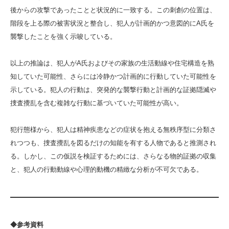
後からの攻撃であったことと状況的に一致する。この刺創の位置は、
階段を上る際の被害状況と整合し、犯人が計画的かつ意図的にA氏を
襲撃したことを強く示唆している。
以上の推論は、犯人がA氏およびその家族の生活動線や住宅構造を熟
知していた可能性、さらには冷静かつ計画的に行動していた可能性を
示している。犯人の行動は、突発的な襲撃行動と計画的な証拠隠滅や
捜査攪乱を含む複雑な行動に基づいていた可能性が高い。
犯行態様から、犯人は精神疾患などの症状を抱える無秩序型に分類さ
れつつも、捜査攪乱を図るだけの知能を有する人物であると推測され
る。しかし、この仮説を検証するためには、さらなる物的証拠の収集
と、犯人の行動動線や心理的動機の精緻な分析が不可欠である。
◆参考資料