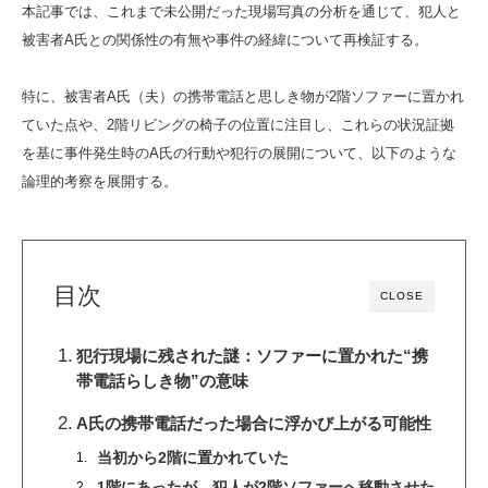
本記事では、これまで未公開だった現場写真の分析を通じて、犯人と
被害者A氏との関係性の有無や事件の経緯について再検証する。
特に、被害者A氏（夫）の携帯電話と思しき物が2階ソファーに置かれ
ていた点や、2階リビングの椅子の位置に注目し、これらの状況証拠
を基に事件発生時のA氏の行動や犯行の展開について、以下のような
論理的考察を展開する。
目次
CLOSE
犯行現場に残された謎：ソファーに置かれた“携
帯電話らしき物”の意味
A氏の携帯電話だった場合に浮かび上がる可能性
当初から2階に置かれていた
1階にあったが、犯人が2階ソファーへ移動させた