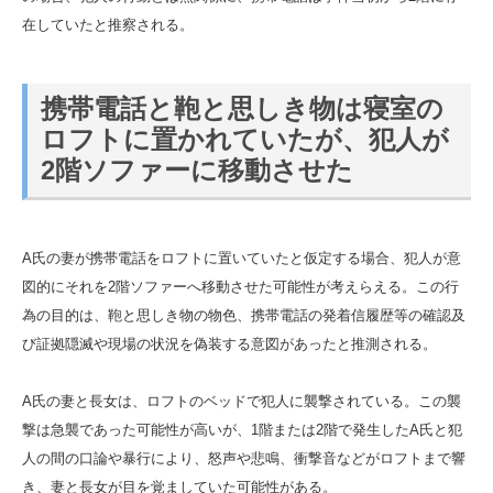
在していたと推察される。
携帯電話と鞄と思しき物は寝室の
ロフトに置かれていたが、犯人が
2階ソファーに移動させた
A氏の妻が携帯電話をロフトに置いていたと仮定する場合、犯人が意
図的にそれを2階ソファーへ移動させた可能性が考えらえる。この行
為の目的は、鞄と思しき物の物色、携帯電話の発着信履歴等の確認及
び証拠隠滅や現場の状況を偽装する意図があったと推測される。
A氏の妻と長女は、ロフトのベッドで犯人に襲撃されている。この襲
撃は急襲であった可能性が高いが、1階または2階で発生したA氏と犯
人の間の口論や暴行により、怒声や悲鳴、衝撃音などがロフトまで響
き、妻と長女が目を覚ましていた可能性がある。