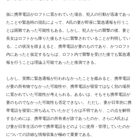
仮に携帯電話がロフトに置かれていた場合、犯人の行動が迅速であっ
たことや緊急時の混乱によって、A氏の妻が即座に緊急通報を行うこ
とは困難であった可能性もある。しかし、犯人からの襲撃の後、妻と
長女はロフトから降りた後もさらに襲撃されていることが判明してい
る。この状況を踏まえると、携帯電話が妻のものであり、かつロフト
内にあったと仮定するならば、ロフト内で襲撃を受けた後でも緊急通
報を行うことは理論上可能であったと推測できる。
しかし、実際に緊急通報が行われなかったことを鑑みると、携帯電話
が妻の所有物でなかった可能性や、携帯電話が寝室ではなく別の場所
に置かれていた可能性が考えられる。あるいは、そもそも携帯電話が
妻のものでなかった可能性も否定できない。 ただし、妻が日常的に携
帯電話を寝室に持ち込んでいたかどうかは不明であり、この点を解明
するためには、携帯電話の所有者が誰であったのか、さらにA氏およ
び妻が日常生活の中で携帯電話をどのように使用・管理していたのか
についての詳細な情報収集が極めて重要である。