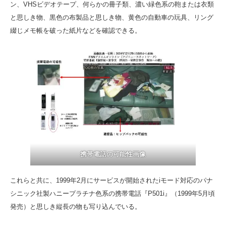
ン、VHSビデオテープ、何らかの冊子類、濃い緑色系の鞄または衣類
と思しき物、黒色の布製品と思しき物、黄色の自動車の玩具、リング
綴じメモ帳を破った紙片などを確認できる。
携帯電話の可能性画像
これらと共に、1999年2月にサービスが開始されたiモード対応のパナ
シニック社製ハニープラチナ色系の携帯電話『P501i』（1999年5月頃
発売）と思しき縦長の物も写り込んでいる。