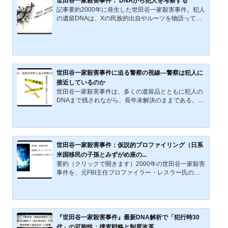
世田谷一家殺害事件： DNAから犯人を考察する
は事件後のXの痕跡を語っている。世田谷一家殺害事
記事要約2000年に発生した世田谷一家殺害事件。犯人
件の犯人Xは、東急電鉄目黒線「奥沢」駅から東（東
の遺留DNAは、Xの民族的出自やルーツを物語ってい
南、東北）方面半径３キ...
た。ミトコンドリアDNAは欧州系（H15型）、Y染色
体はアジア系（O2a2b1*）に属し、Xは日系と欧州系
の混血である可能性が高い。アメリカでの異人種間結
婚、宗教的背景、移民史を踏まえ、Xの両親像や出生
地を浮かび上がらせる。本記事では犯人Xの出自を科
学と歴史から考察する。世田谷一家殺害事件の遺留品
世田谷一家殺害事件に迫る警察の視線—警察は犯人に
のなかで最も重要な遺留品は犯人XのDNAであろう。
接近しているのか
被害者A氏宅に残された犯人XのDNAは、Xが何者なの
世田谷一家殺害事件は、多くの遺留品とともに犯人の
かを雄弁に語る。Xの両親が誰な...
DNAまで残されながら、長年未解決のままである。な
ぜ、膨大な捜査体制と証拠がありながらも、捜査が進
まないのか。本記事では、警察が犯人に接近している
可能性を考慮しつつ、なぜ捜査が進展しないのか、そ
の理由に踏み込み、未解決事件の謎を追う。 近年の解
決例に見る手がかりを手がかりに、世田谷事件の特異
世田谷一家殺害事件：仮説的プロファイリング（日系
性と捜査が抱える課題について考察する。警察は犯人
米国移民の子孫とみずがめ座の...
の手がかりを掴んでいるか未解決事件は、大きく二つ
要約（クリックで開きます）2000年の世田谷一家殺害
に分類することができる。1・容疑者の特定が困難な
事件を、元FBI主任プロファイラー・レスラー氏の秩
ケース。2・容疑者...
序型／無秩序型分類で分析し、犯人Xを計画性に乏し
く証拠を残す「無秩序型」と仮定。妄想型統合失調症
の可能性や、1970年代以降の米国西海岸日系移民社会
に広がったニューエイジ思想、水瓶座の時代といった
文化的背景が動機形成に影響した可能性を指摘する。
『世田谷一家殺害事件』最新DNA解析で「犯行時30
事件100日後に現場近くに置かれた19.5kgの地蔵の意
代」の可能性：捜査戦略と制度改革...