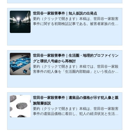
土地勘の可能性、DNA型が示す統計的特徴、さらに被
害者家族の広域生活圏を総合し、無限定ではないが決
定打を欠く人物像の輪郭を整理する。断定ではなく、
世田谷一家殺害事件｜知人仮説の出発点
構造的推論として位置づける。公開日：2021年11月2
要約（クリックで開きます）本稿は、世田谷一家殺害
3日 / 最終更新日：2026年3月4日2000年12月30日未
事件に関する初期検証記事である。被害者家族の生活
明に発生した世田谷一...
圏と犯人の行動特性、さらに報道されたDNA型の統計
的特徴を踏まえ、「犯人は被害者と何らかの接点を持
つ知人であった可能性」を仮説として提示する。本稿
は断定ではなく、その後の動線分析・資産構造分析・
DNA制度論へと展開する一連の考察の出発点である。
公開日：2021年12月4日 / 最終更新日：2026年3月4日
世田谷一家殺害事件｜生活圏・地理的プロファイリン
本稿は、前回整理した犯人像の前提を引き継ぎつつ、
グと環状八号線から再検討
DNA捜査の具体的可能性と制度的課題を検討するもの
要約（クリックで開きます）本稿では、世田谷一家殺
である。事件発生から...
害事件の犯人像を「生活圏内部動線」という視点から
再検討する。被害者家族の生活圏は世田谷区を基軸に
城南地域から神奈川県北部へと連続しており、環状八
号線はその構造軸として機能する。地理的プロファイ
リング理論（バッファーゾーン、重心推定、アンカー
ポイント）を援用し、犯人を遠隔地からの侵入者では
世田谷一家殺害事件｜遺留品の価格が示す犯人像と親
なく圏域内部を循環する生活者として仮説化する。さ
族階層仮説
らに高地価圏域における居住可能性と資産構造の問題
要約（クリックで開きます）本稿は、世田谷一家殺害
を提示し、次稿で遺留品価格との緊張関係を検討す
事件の遺留品価格に着目し、犯人の経済状況と生活圏
る。公開日：2021年1...
を再構成する初期分析である。低単価消費と城南地域
という高コスト居住環境の緊張関係から、親族階層の
媒介を仮定し、犯人X・親族Y・被害者Aという三者関