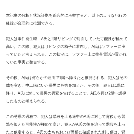
本記事の分析と状況証拠を総合的に考察すると、以下のような犯行の
経緯が合理的に推測できる。
犯人は事件発生時、A氏と2階リビングで対面していた可能性が極めて
高い。この際、犯人はリビングの椅子に着席し、A氏はソファーに座
っていたと考えられる。この状況は、ソファー上に携帯電話が置かれ
ていた事実と整合する。
その後、A氏は何らかの理由で1階へ降りたと推測される。犯人はその
隙を突き、中二階にいた長男に危害を加えた。その後、犯人は1階に
降り、A氏に対して長男の異変を告げることで、A氏を再び2階へ誘導
したものと考えられる。
この誘導の過程で、犯人は階段を上る途中のA氏に対して背後から襲
撃を加えた可能性が極めて高い。犯人がA氏の後を追って階段を上っ
たと仮定すると、A氏の太ももおよび臀部に確認された刺し傷は、背