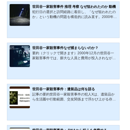
係モデルを提示する。価格から構造へ接続する仮説の
出発点である。公開日：2021年12月30日 / 最終更新
世田谷一家殺害事件 推理 考察 なぜ狙われたのか 動機
日：2026年3月4日2000年12月30日未明に発生した世
犯行日の選択と訪問経路に着目し、「なぜ狙われたの
田谷一家殺害事件は、物証が極めて多い未解決事件と
か」という動機の問題を構造的に読み直す。2000年1
して知られている。指紋、DNA、足跡、そして犯人の
2月、東京都世田谷区で一家4人が殺害された未解決事
ものとみられる衣類や所...
件『世田谷一家殺害事件』。膨大な遺留品や詳細な動
線が残されながら、犯人像はいまなお確定していな
い。本記事では、犯行日の選択、訪問経路、室内での
行動、そして遺留品の配置に注目し、「なぜこの一家
が狙われたのか」という問題を改めて検証する。従来
世田谷一家殺害事件なぜ捕まらないのか？
語られてきた流し犯・快楽犯・プロ犯説を再検討し、
要約（クリックで開きます）2000年12月の世田谷一
面識や怨恨という動機の可能性について、統計資料や
家殺害事件では、膨大な人員と費用が投入されなが
既存報道も踏まえなが...
ら、いまなお犯人逮捕に至っていない。本稿は、事件
直後の広域捜査、警視庁公表の年齢・毛髪情報、ラグ
ランシャツやマフラーなどの遺留品、通学先・家庭環
境の仮説、さらに海外拠点や親族関与の可能性をつな
ぎ、なぜ捕まらないのか、その理由と解決の鍵を検討
する。読者の記憶と気づきを情報提供へつなげるため
世田谷一家殺害事件：遺留品は何を語る
の記事である。2000年12月30日深夜から翌31日未明
記事の要約世田谷一家殺害事件の犯人Xは、遺留品か
にかけて発生した世田谷一家殺害事件に対し、警察は
ら生活圏や行動範囲、交友関係まで浮かび上がる存在
四半世紀近く、膨大な人...
だ。クラッシャーハットやトレーナーなど販売店が特
定された衣類の多くが、厚木市で揃うことから、Xが
厚木市を訪れた可能性が高い。現場に残された砂や花
粉からは横須賀市への訪問も推察される。さらに、X
の周囲の人間が事件に気づいていた可能性、供養のた
めに置かれた地蔵の存在が意味するものなど、遺留品