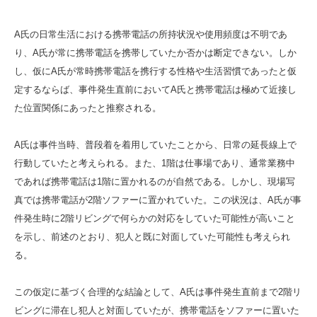
A氏の日常生活における携帯電話の所持状況や使用頻度は不明であ
り、A氏が常に携帯電話を携帯していたか否かは断定できない。しか
し、仮にA氏が常時携帯電話を携行する性格や生活習慣であったと仮
定するならば、事件発生直前においてA氏と携帯電話は極めて近接し
た位置関係にあったと推察される。
A氏は事件当時、普段着を着用していたことから、日常の延長線上で
行動していたと考えられる。また、1階は仕事場であり、通常業務中
であれば携帯電話は1階に置かれるのが自然である。しかし、現場写
真では携帯電話が2階ソファーに置かれていた。この状況は、A氏が事
件発生時に2階リビングで何らかの対応をしていた可能性が高いこと
を示し、前述のとおり、犯人と既に対面していた可能性も考えられ
る。
この仮定に基づく合理的な結論として、A氏は事件発生直前まで2階リ
ビングに滞在し犯人と対面していたが、携帯電話をソファーに置いた