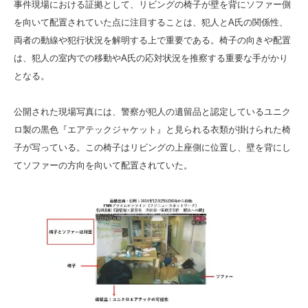
事件現場における証拠として、リビングの椅子が壁を背にソファー側
を向いて配置されていた点に注目することは、犯人とA氏の関係性、
両者の動線や犯行状況を解明する上で重要である。椅子の向きや配置
は、犯人の室内での移動やA氏の応対状況を推察する重要な手がかり
となる。
公開された現場写真には、警察が犯人の遺留品と認定しているユニク
ロ製の黒色『エアテックジャケット』と見られる衣類が掛けられた椅
子が写っている。この椅子はリビングの上座側に位置し、壁を背にし
てソファーの方向を向いて配置されていた。