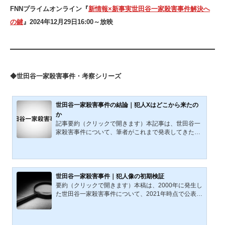
FNNプライムオンライン『
新情報×新事実世田谷一家殺害事件解決へ
の鍵
』2024年12月29日16:00～放映
◆世田谷一家殺害事件・考察シリーズ
世田谷一家殺害事件の結論｜犯人Xはどこから来たの
か
記事要約（クリックで開きます）本記事は、世田谷一
家殺害事件について、筆者がこれまで発表してきた考
察・分析・検証を統合し、2026年時点で得られている
DNA解析、微細物分析、系譜学捜査の知見を踏まえて
再構成した総合整理記事である。事件当夜の再構築、
侵入経路、殺害順序、犯行後の長時間滞在、遺留品、
犯人像、捜査の限界を順に整理し、「完全な第三者に
世田谷一家殺害事件｜犯人像の初期検証
よる侵入犯」という通説がどこまで妥当なのかを検討
要約（クリックで開きます）本稿は、2000年に発生し
する。そのうえで、顔見知り説、第三者を介した接点
た世田谷一家殺害事件について、2021年時点で公表さ
仮説、DNAと移民史の問題を接続し、本事件が未解決
れている警察発表および報道資料を基に、犯人像を条
のまま推移してきた...
件の重ね合わせとして再構成したシリーズの出発点に
あたる初期検証である。現場に残された多数の物証、