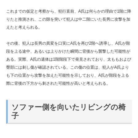
これまでの仮定と考察から、犯行直前、A氏は何らかの理由で1階に降
りたと推測され、この隙を突いて犯人は中二階にいた長男に攻撃を加
えたと考えられる。
その後、犯人は長男の異変を口実にA氏を再び2階へ誘導し、A氏が階
段を上る途中、あるいは上りかけた瞬間に背後から襲撃した可能性が
ある。実際、A氏の遺体は1階階段下で発見されており、太ももおよび
臀部には刺し傷が確認されている。この傷の位置は、犯人がA氏より
も下の位置から攻撃を加えた可能性を示しており、A氏が階段を上る
際に背後の下方から刺された可能性が高いと考えられる。
ソファー側を向いたリビングの椅
子