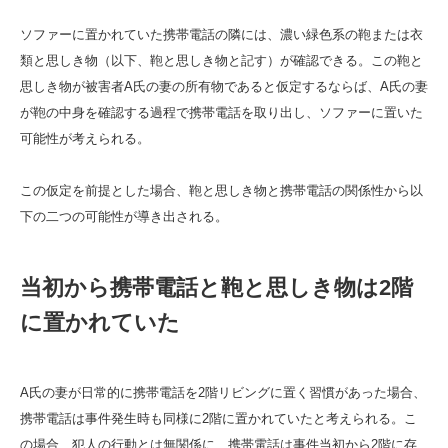
ソファーに置かれていた携帯電話の隣には、濃い緑色系の鞄または衣
類と思しき物（以下、鞄と思しき物と記す）が確認できる。この鞄と
思しき物が被害者A氏の妻の所有物であると仮定するならば、A氏の妻
が鞄の中身を確認する過程で携帯電話を取り出し、ソファーに置いた
可能性が考えられる。
この仮定を前提とした場合、鞄と思しき物と携帯電話の関係性から以
下の二つの可能性が導き出される。
当初から携帯電話と鞄と思しき物は2階
に置かれていた
A氏の妻が日常的に携帯電話を2階リビングに置く習慣があった場合、
携帯電話は事件発生時も同様に2階に置かれていたと考えられる。こ
の場合、犯人の行動とは無関係に、携帯電話は事件当初から2階に存